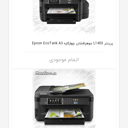
پرینتر L1455 جوهرافشان چهارکاره Epson EcoTank A3
اتمام موجودی