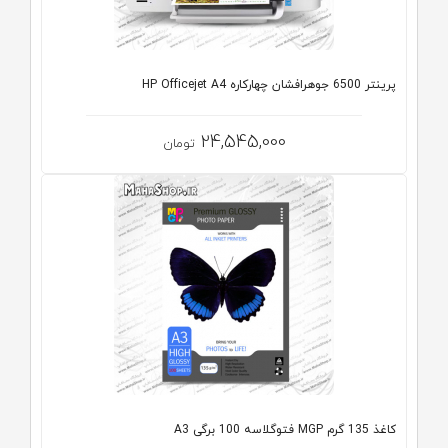
پرینتر 6500 جوهرافشان چهارکاره HP Officejet A4
24,545,000
تومان
کاغذ 135 گرم MGP فتوگلاسه 100 برگی A3