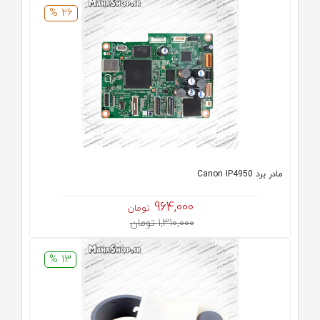
26 %
مادر برد Canon IP4950
964,000
تومان
1,310,000 تومان
13 %