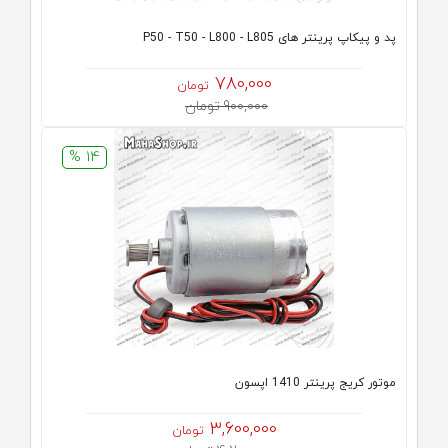
پد و پیکاپ پرینتر های P50 - T50 - L800 - L805
780,000
تومان
900,000 تومان
14 %
موتور کریج پرینتر 1410 اپسون
3,600,000
تومان