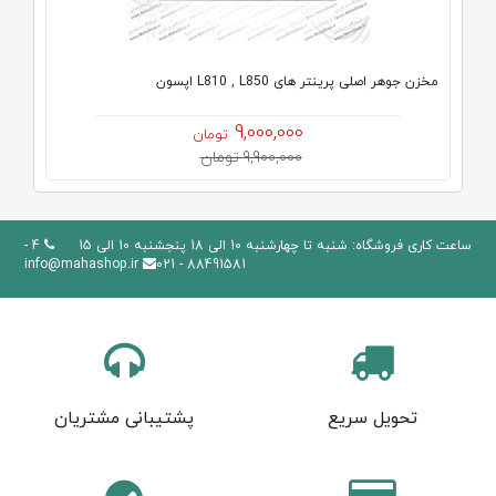
مخزن جوهر اصلی پرینتر های L810 , L850 اپسون
9,000,000
تومان
9,900,000 تومان
ساعت کاری فروشگاه: شنبه تا چهارشنبه 10 الی 18 پنجشنبه 10 الی 15
4 -
info@mahashop.ir
88491581 - 021
تحویل سریع
پشتیبانی مشتریان