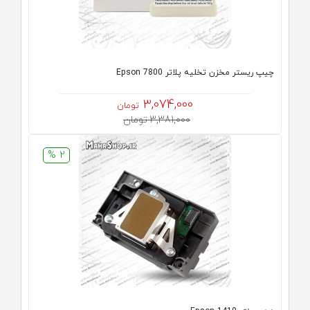
چیپ ریستر مخزن تخلیه پلاتر Epson 7800
3,074,000
تومان
3,381,000 تومان
2 %