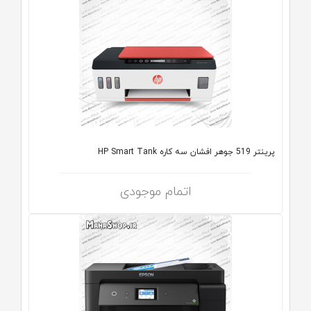
پرینتر 519 جوهر افشان سه کاره HP Smart Tank
اتمام موجودی