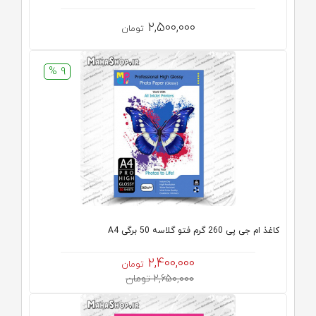
2,500,000
تومان
9 %
کاغذ ام جی پی 260 گرم فتو گلاسه 50 برگی A4
2,400,000
تومان
2,650,000 تومان