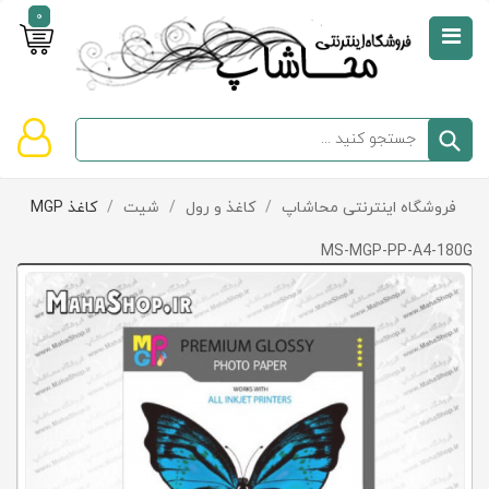
0
صفحه
نخست
سبد
فروشگاه اینترنتی محاشاپ
/
کاغذ و رول
/
شیت
/
کاغذ MGP
دسته‌بندی
خرید
کالاها
خالی
MS-MGP-PP-A4-180G
است
تخفیف‌ها
و
پیشنهادها
تماس
با
ما