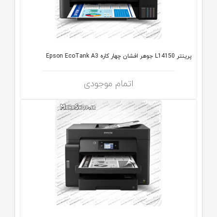
پرینتر L14150 جوهر افشان چهار کاره Epson EcoTank A3
اتمام موجودی