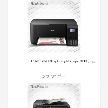
پرینتر L3210 جوهرافشان سه کاره Epson EcoTank
اتمام موجودی