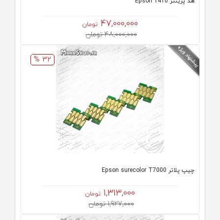
هد پرینتر Epson 1410
47,000,000
تومان
48,000,000 تومان
32 %
چیپ پلاتر Epson surecolor T7000
1,313,000
تومان
1,927,000 تومان