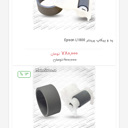
پد و پیکاپ پرینتر Epson L1800
780,000
تومان
900,000 تومان
13 %