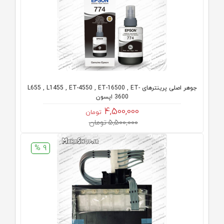
جوهر اصلی پرینترهای L655 , L1455 , ET-4550 , ET-16500 , ET-
3600 اپسون
4,500,000
تومان
5,500,000 تومان
9 %