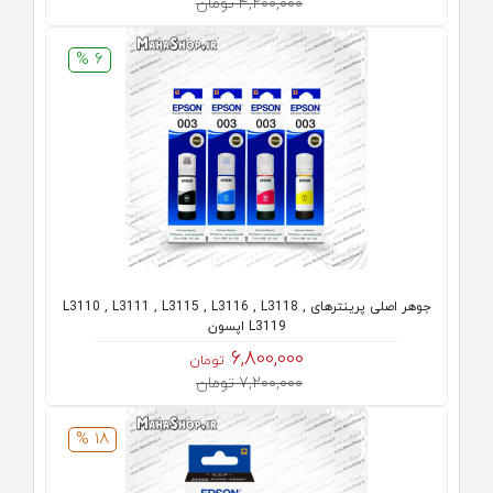
4,200,000 تومان
6 %
جوهر اصلی پرینترهای L3110 , L3111 , L3115 , L3116 , L3118 ,
L3119 اپسون
6,800,000
تومان
7,200,000 تومان
18 %