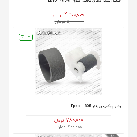
چیپ ریستر مخزن تخلیه سری Epson WF,WP
4,200,000
تومان
5,000,000 تومان
13 %
پد و پیکاپ پرینتر Epson L805
780,000
تومان
900,000 تومان