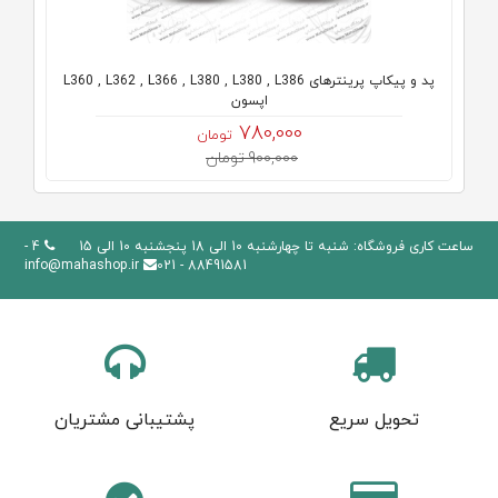
پد و پیکاپ پرینترهای L360 , L362 , L366 , L380 , L380 , L386
اپسون
780,000
تومان
900,000 تومان
ساعت کاری فروشگاه: شنبه تا چهارشنبه 10 الی 18 پنجشنبه 10 الی 15
4 -
info@mahashop.ir
88491581 - 021
تحویل سریع
پشتیبانی مشتریان