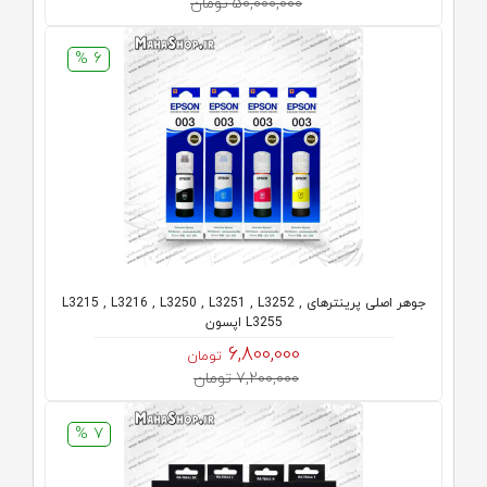
50,000,000 تومان
6 %
جوهر اصلی پرینترهای L3215 , L3216 , L3250 , L3251 , L3252 ,
L3255 اپسون
6,800,000
تومان
7,200,000 تومان
7 %