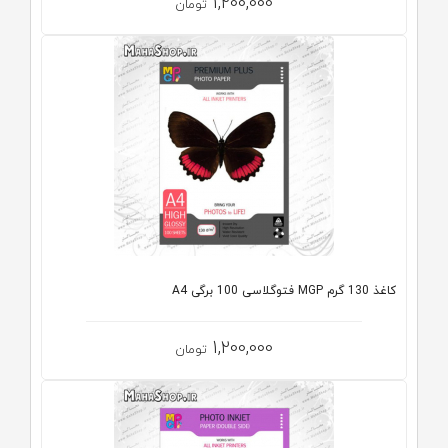
1,200,000
تومان
کاغذ 130 گرم MGP فتوگلاسی 100 برگی A4
1,200,000
تومان