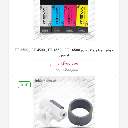
جوهر میوا پرینتر های ET-3600 , ET-4500 , ET-4550 , ET-16500
اپسون
1,400,000
تومان
1,500,000 تومان
13 %