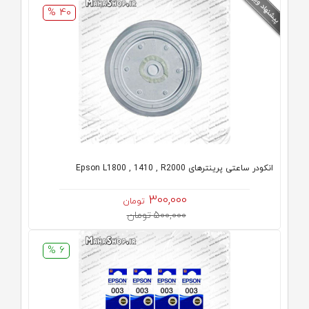
40 %
انکودر ساعتی پرینترهای Epson L1800 , 1410 , R2000
300,000
تومان
500,000 تومان
6 %