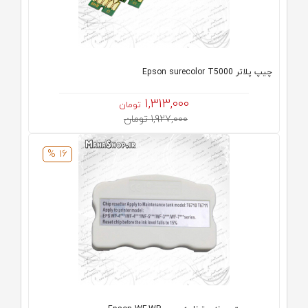
چیپ پلاتر Epson surecolor T5000
1,313,000
تومان
1,927,000 تومان
16 %