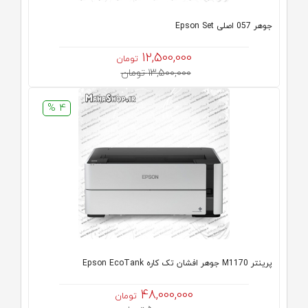
جوهر 057 اصلی Epson Set
12,500,000
تومان
13,500,000 تومان
4 %
پرینتر M1170 جوهر افشان تک کاره Epson EcoTank
48,000,000
تومان