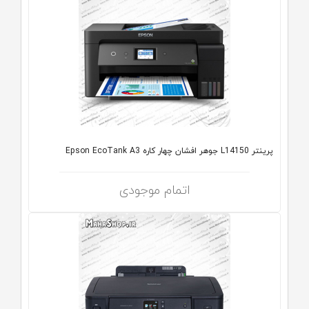
پرینتر L14150 جوهر افشان چهار کاره Epson EcoTank A3
اتمام موجودی