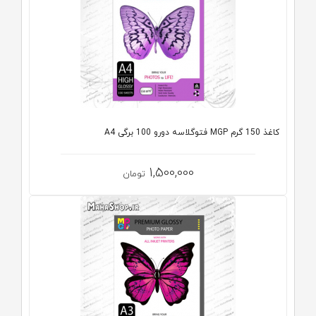
کاغذ 150 گرم MGP فتوگلاسه دورو 100 برگی A4
1,500,000
تومان