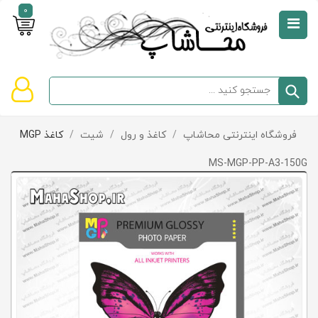
0
صفحه
نخست
سبد
فروشگاه اینترنتی محاشاپ
/
کاغذ و رول
/
شیت
/
کاغذ MGP
دسته‌بندی
خرید
کالاها
خالی
MS-MGP-PP-A3-150G
است
تخفیف‌ها
و
پیشنهادها
تماس
با
ما