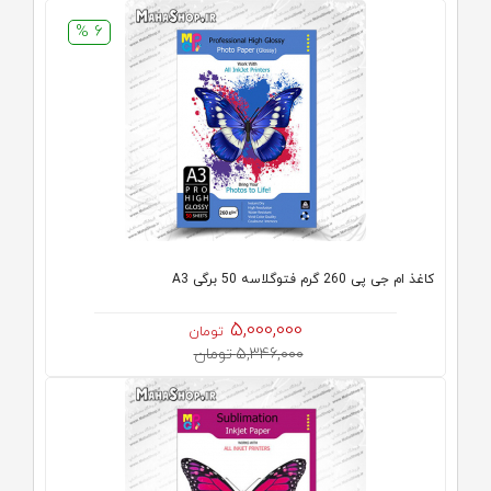
6 %
کاغذ ام جی پی 260 گرم فتوگلاسه 50 برگی A3
5,000,000
تومان
5,346,000 تومان