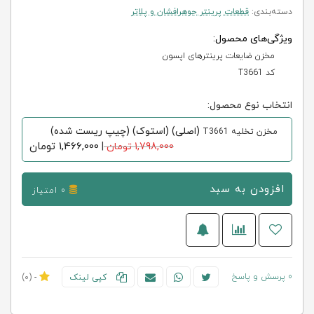
دسته‌بندی:
قطعات پرینتر جوهرافشان و پلاتر
ویژگی‌های محصول:
مخزن ضایعات پرینترهای اپسون
کد T3661
انتخاب نوع محصول:
(اصلی) (استوک) (چیپ ریست شده)
مخزن تخلیه T3661
1,466,000
تومان
1,798,000 تومان
|
افزودن به سبد
0 امتیاز
0 پرسش و پاسخ
کپی لینک
-
(0)