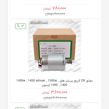
780,000
تومان
900,000 تومان
14 %
موتور CR کریج پرینتر های 1430w , 1430 artisan , 1500w ,
1390 , 1400 اپسون
3,600,000
تومان
4,200,000 تومان