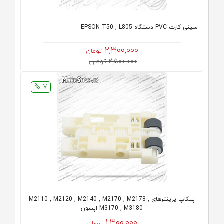
سینی کارت PVC دستگاه EPSON T50 , L805
2,300,000
تومان
2,500,000 تومان
7 %
پیکاپ پرینترهای M2110 , M2120 , M2140 , M2170 , M2178 ,
M3170 , M3180 اپسون
1,300,000