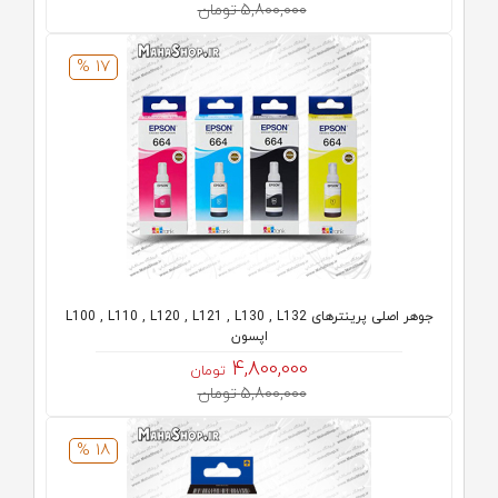
5,800,000 تومان
17 %
جوهر اصلی پرینترهای L100 , L110 , L120 , L121 , L130 , L132
اپسون
4,800,000
تومان
5,800,000 تومان
18 %