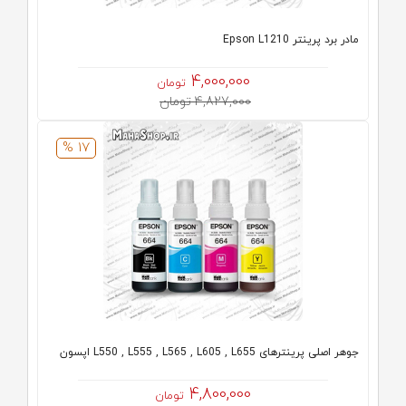
مادر برد پرینتر Epson L1210
4,000,000
تومان
4,827,000 تومان
17 %
جوهر اصلی پرینترهای L550 , L555 , L565 , L605 , L655 اپسون
4,800,000
تومان