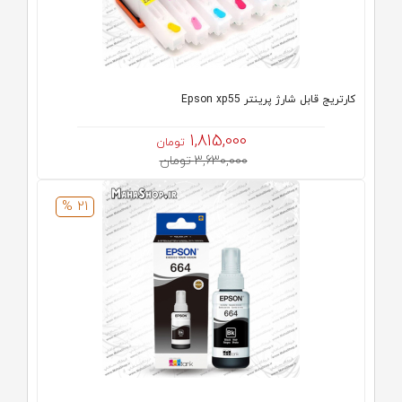
کارتریج قابل شارژ پرینتر Epson xp55
1,815,000
تومان
3,630,000 تومان
21 %