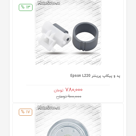
13 %
پد و پیکاپ پرینتر Epson L220
780,000
تومان
900,000 تومان
17 %