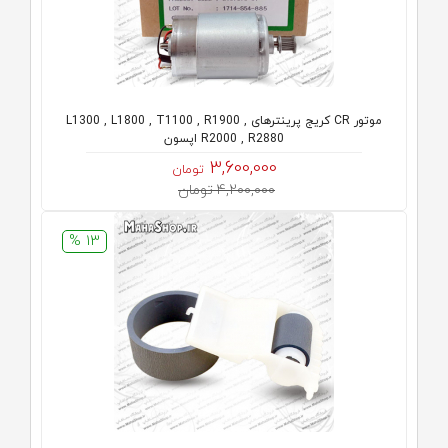
موتور CR کریج پرینترهای L1300 , L1800 , T1100 , R1900 ,
R2000 , R2880 اپسون
3,600,000
تومان
4,200,000 تومان
13 %