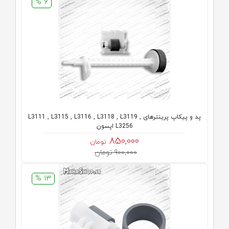
6 %
پد و پیکاپ پرینترهای L3111 , L3115 , L3116 , L3118 , L3119 ,
L3256 اپسون
850,000
تومان
900,000 تومان
13 %