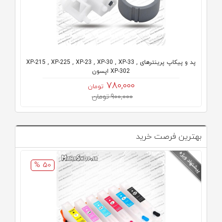
پد و پیکاپ پرینترهای XP-215 , XP-225 , XP-23 , XP-30 , XP-33 ,
XP-302 اپسون
780,000
تومان
900,000 تومان
بهترین فرصت خرید
50 %