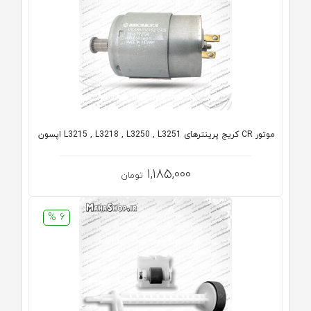
موتور CR کریج پرینترهای L3215 , L3218 , L3250 , L3251 اپسون
1,185,000
تومان
6 %