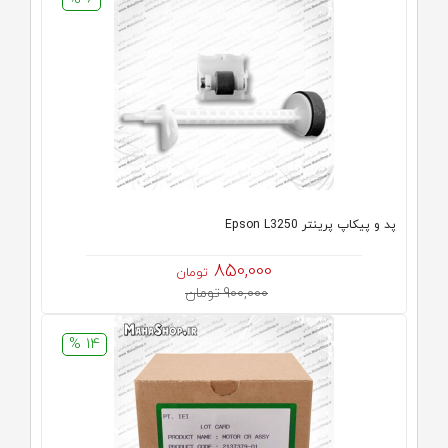
پد و پیکاپ پرینتر Epson L3250
850,000
تومان
900,000 تومان
14 %