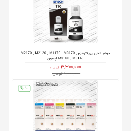
جوهر اصلی پرینترهای M2170 , M2120 , M1170 , M3170 ,
M3180 , M3140 اپسون
3,300,000
تومان
4,000,000 تومان
10 %