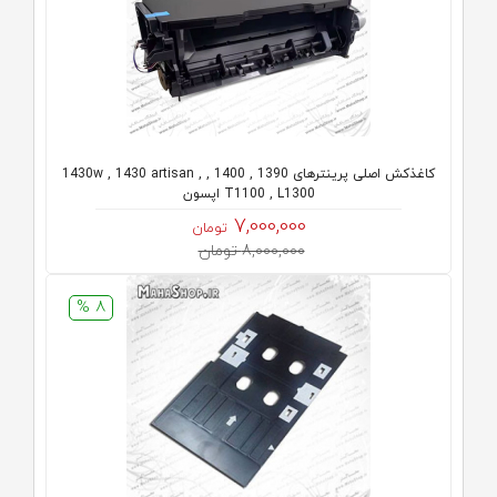
کاغذکش اصلی پرینترهای 1390 , 1400 , 1430w , 1430 artisan ,
T1100 , L1300 اپسون
7,000,000
تومان
8,000,000 تومان
8 %