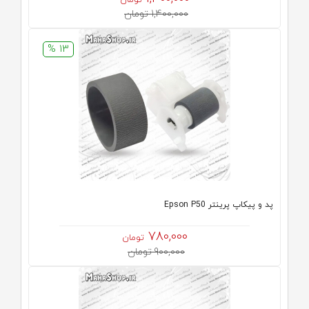
تومان
1,400,000 تومان
13 %
پد و پیکاپ پرینتر Epson P50
780,000
تومان
900,000 تومان