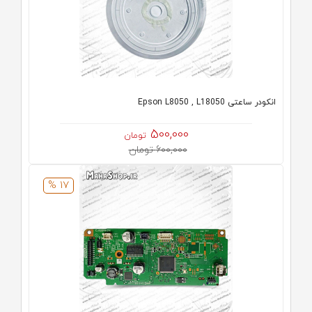
انکودر ساعتی Epson L8050 , L18050
500,000
تومان
600,000 تومان
17 %