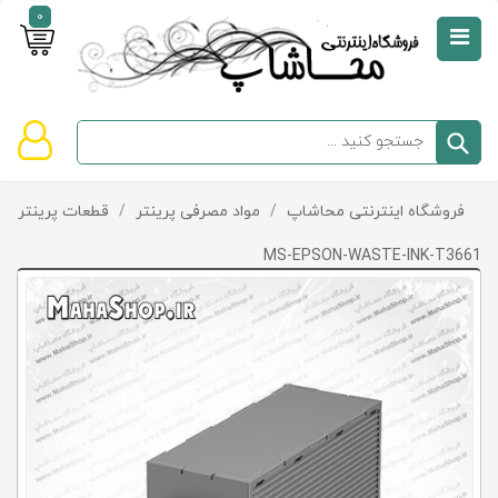
0
صفحه
نخست
سبد
فروشگاه اینترنتی محاشاپ
/
مواد مصرفی پرینتر
/
قطعات پرینتر و پ
دسته‌بندی
خرید
کالاها
خالی
MS-EPSON-WASTE-INK-T3661
است
تخفیف‌ها
و
پیشنهادها
تماس
با
ما