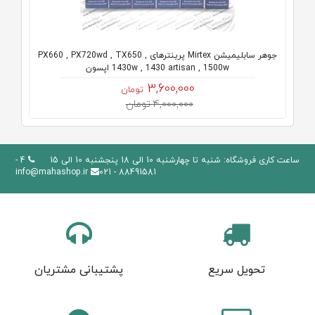
جوهر سابلیمیشن Mirtex پرینترهای PX660 , PX720wd , TX650 ,
1430w , 1430 artisan , 1500w اپسون
3,600,000
تومان
4,000,000 تومان
ساعت کاری فروشگاه: شنبه تا چهارشنبه 10 الی 18 پنجشنبه 10 الی 15
4 -
info@mahashop.ir
88491581 - 021
تحویل سریع
پشتیبانی مشتریان