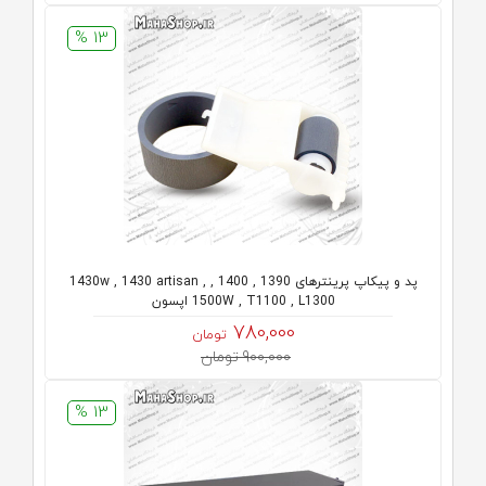
13 %
پد و پیکاپ پرینترهای 1390 , 1400 , 1430w , 1430 artisan ,
1500W , T1100 , L1300 اپسون
780,000
تومان
900,000 تومان
13 %