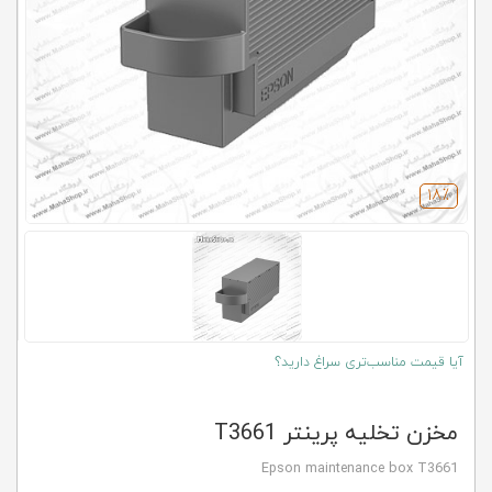
کلاب
محاشاپ
18٪
آیا قیمت مناسب‌تری سراغ دارید؟
مخزن تخلیه پرینتر T3661
Epson maintenance box T3661