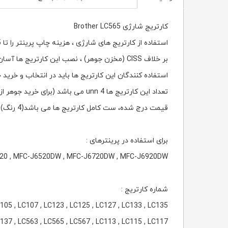
کارتریج شارژی Brother LC565
استفاده از کارتریج های شارژی ، هزینه چاپ پرینتر را تا 95٪ کاهش می دهد.
بر خلاف CISS (مخزن جوهر) ، نصب این کارتریج ها آسان می باشد و مستلزم هیچگونه تغییری در پرینتر نیست.
استفاده کنندگان این کارتریج ها باید در انتخاب و خرید 
تعداد این کارتریج ها 4 unn می باشد (برای خرید جوهر از منوی بالای صفحه استفاده کنید).
قیمت درج شده، ست کامل کارتریج ها می باشد(4 رنگ) و این محصول همراه با CHIP AUTORESET و بدون جوهر می باشد.
برای استفاده در پرینترهای :
3720 , MFC-J6520DW , MFC-J6720DW , MFC-J6920DW
شماره کارتریج :
105 , LC107 , LC123 , LC125 , LC127 , LC133 , LC135
137 , LC563 , LC565 , LC567 , LC113 , LC115 , LC117