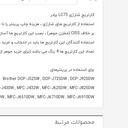
کارتریج شارژی LC73 برادر
استفاده از کارتریج های شارژی ، هزینه چاپ پرینتر را تا 95٪ کاهش می دهد.
بر خلاف CISS (مخزن جوهر) ، نصب این کارتریج ها آسان می باشد و مستلزم هیچگونه تغییری در پرینتر نیست.
استفاده کنندگان این کارتریج ها باید در انتخاب و خرید 
تعداد این کارتریج ها 4 رنگ می باشد (برای خرید جوهر از منوی بالای صفحه استفاده کنید).
برای استفاده در پرینترهای :
Brother DCP-J525W , DCP-J725DW , DCP-J925DW
-J430W , MFC-J432W , MFC-J625DW , MFC-J825DW
W , MFC-J6510DW , MFC-J6710DW , MFC-J6910DW
محصولات مرتبط