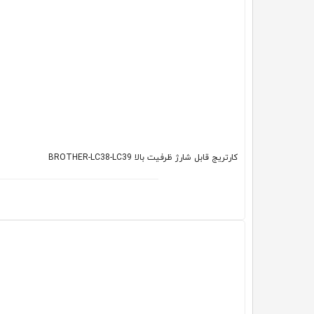
کارتریج قابل شارژ ظرفیت بالا BROTHER-LC38-LC39