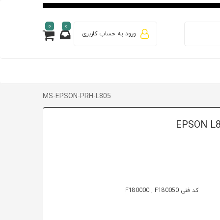
0
0
ورود به حساب کاربری
MS-EPSON-PRH-L805
کد فنی F180000 , F180050