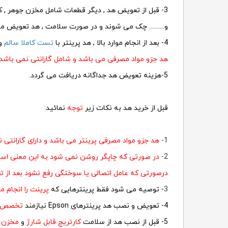
3- قبل از تعویض هد , دیگر قطعات شامل مخزن جوهر , کارتریج های قابل شارژ , دمپرها , پمپ کیلینر
و.......... چک می شوند و در صورت سلامت , هد تعویض می
4- بعد از انجام موارد بالا , هد پرینتر با
تست کاملا سالم
و 
هد جزو مواد مصرفی می باشد و شامل گارانتی نمی باشد.
5-هزینه تعویض هد جداگانه دریافت می گردد.
قبل از خرید هد به نکات زیر
توجه
نمائید
:
1-
هد جزو مواد مصرفی پرینتر می باشد و دارای گارانتی ن
2-
در صورتی که چاپگر روشن نمی شود به این معنی اس
درصورتی که عامل اتصالی یا سوختگی رفع نشود بعد از تع
3
- توصیه می شود فقط پرینترهایی که
پرینت را انجام م
4- تعویض و نصب هد پرینترهای Epson نیازمند
تخصص
5- قبل از نصب هد از سلامت
کارتریج قابل شارژ
و
مخزن 