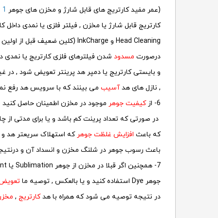
(عمر مفید کارتریج های قابل شارژ و مخزن های جوهر
1 سال
کارتریج قابل شارژ یا مخزن , فیلتر فلزی یا نمدی داخل ک
Head Cleaning و InkCharge (کلین ضعیف قبل از اولین پرینت) می شود و باعث کوتاه شدن عمر هد چاپگر می شود
درصورت
مسدود
شدن فیلترهای فلزی کارتریج یا نمدی د
و بایستی کارتریج یا دمپر هد پرینتر تعویض شود , در غ
, نازل های هد
آسیب
می بینند که با سرویس هد رفع نم
6- از
کیفیت جوهر
موجود در مخزن اطمینان حاصل کنید 
در صورتی که تعداد پرینت کم باشد و یا برای مدتی از چ
که باعث
افزایش غلظت جوهر
که استهلاک سریعتر هد و ی
باعث رسوب جوهر در شلنگ مخزن و انسداد آن و درنتیج
7- همچنین اگر قبلا در مخزن از جوهر Sublimation یا Pigment استفاده شده و بعد از
جوهر Dye استفاده کنید و یا بالعکس , توصیه ما
تعویض
در نتیجه توصیه می شود که همراه با هد
کارتریج
,
مخزن