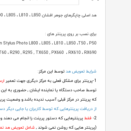
هد اصلی چاپگرهای جوهر افشان L800 ، L805 ، L810 ، L850 اپسون
برای نصب بر روی پرینتر های :
 Stylus Photo L800 ، L805 ، L810 ، L850 ،T50 ، P50
T60 ، R290 , R295 , TX650 , PX660 ، RX610 ، RX690
شرایط تعویض هد
توسط این مرکز:
1-پرینتر برای مشکل فعلی به مرکز دیگری جهت تعمیر
ارس
توسط صاحب دستگاه یا نماینده ایشان , حضوری به این
که پرینتر در مرکز قبلی آسیب ندیده باشد.و وضعیت پرینت
از دریافت پرینترهایی که توسط کاربران یا جایی دیگر 
2-
فقط
پرینترهایی که دستور پرینت را انجام می دهند و 
(پرینتر هایی که روشن نمی شوند ,
شامل تعویض هد نم