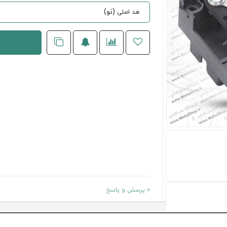
(نو)
هد اصلی
0 پرسش و پاسخ