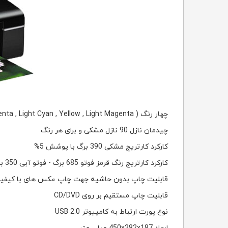
چهار رنگ ( Black , Cyan , Magenta , Light Cyan , Yellow , Light Magenta )
چیدمان نازل 90 نازل مشکی و برای هر رنگ
کارکرد کارتریج مشکی 390 برگ با پوشش 5%
کارکرد کارتریج رنگ قرمز فوتو 685 برگ - فوتو آبی 350 برگ - زرد 520 برگ - قرمز 460 برگ - آبی 935 برگ با پوشش 5%
قابلیت چاپ بدون حاشیه جهت چاپ عکس های با کیفیت 
قابلیت چاپ مستقیم بر روی CD/DVD
نوع پورت ارتباط به کامپیوتر USB 2.0