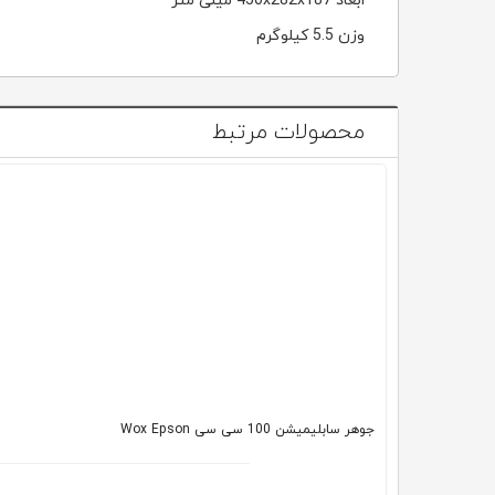
ابعاد 450x282x187 میلی متر
وزن 5.5 کیلوگرم
محصولات مرتبط
جوهر سابلیمیشن 100 سی سی Wox Epson