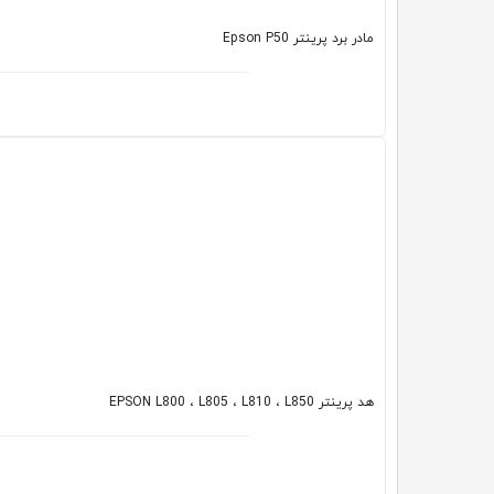
مادر برد پرینتر Epson P50
هد پرینتر EPSON L800 ، L805 ، L810 ، L850