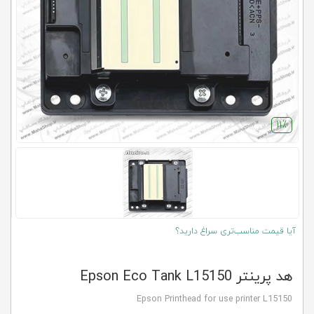
کلاب
محاشاپ
11٪
آیا قیمت مناسب‌تری سراغ دارید؟
هد پرینتر Epson Eco Tank L15150
Epson Printhead for use printer L15150