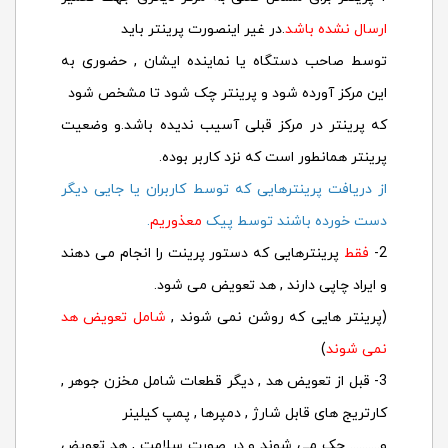
ارسال نشده باشد
.در غیر اینصورت پرینتر باید
توسط صاحب دستگاه یا نماینده ایشان , حضوری به
این مرکز آورده شود و پرینتر چک شود تا مشخص شود
که پرینتر در مرکز قبلی آسیب ندیده باشد.و وضعیت
پرینتر همانطور است که نزد کاربر بوده.
از دریافت پرینترهایی که توسط کاربران یا جایی دیگر
دست خورده باشند توسط پیک
معذوریم
.
2-
فقط
پرینترهایی که دستور پرینت را انجام می دهند
و ایراد چاپی دارند , هد تعویض می شود.
(پرینتر هایی که روشن نمی شوند ,
شامل تعویض هد
نمی شوند
)
3- قبل از تعویض هد , دیگر قطعات شامل مخزن جوهر ,
کارتریج های قابل شارژ , دمپرها , پمپ کیلینر
و.......... چک می شوند و در صورت سلامت , هد تعویض