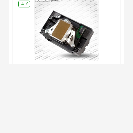
2 %
هد اصلی پرینتر های 1500W , 1430 artisan , 1430W اپسون
47,000,000
تومان
48,000,000 تومان
5 %