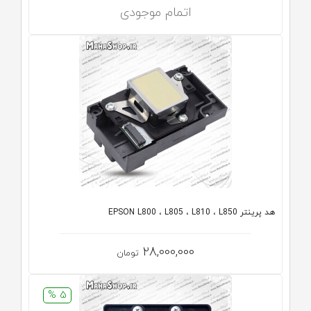
اتمام موجودی
هد پرینتر EPSON L800 ، L805 ، L810 ، L850
28,000,000
تومان
5 %