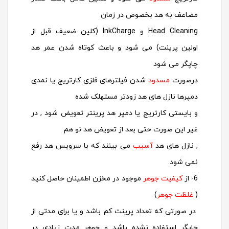
مضاعف به هد بخصوص در زمان
Head Cleaning و InkCharge (کلین ضعیف قبل از
اولین پرینت) می شود و باعث کوتاه شدن عمر هد
چاپگر می شود
درصورت
مسدود
شدن فیلترهای فلزی کارتریج یا نمدی
دمپرها نازل های هد زودتر مستهلک شده
و بایستی کارتریج یا دمپر هد پرینتر تعویض شود , در
غیر این صورت حتی بعد از تعویض هد نو هم
, نازل های هد
آسیب
می بینند که با سرویس هد رفع
نمی شود.
6- از
کیفیت جوهر
موجود در مخزن اطمینان حاصل کنید
(
غلظت جوهر
)
در صورتی که تعداد پرینت کم باشد و یا برای مدتی از
چاپگر استفاده نشده باشد و جوهر مدت زیادی در