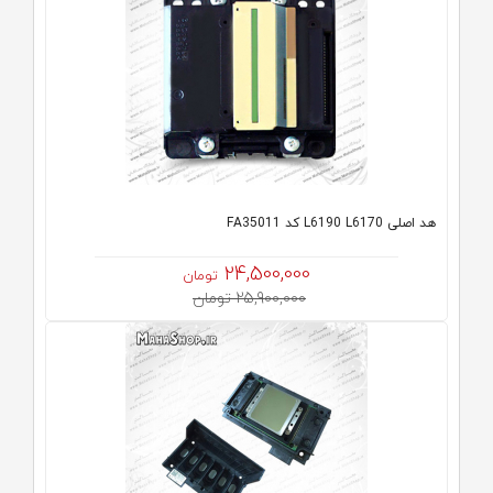
هد اصلی L6190 L6170 کد FA35011
24,500,000
تومان
25,900,000 تومان