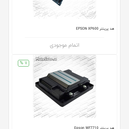
هد پرینتر EPSON XP600
اتمام موجودی
11 %
هد پرینتر Epson WF7710