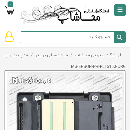
0
صفحه
نخست
سبد
فروشگاه اینترنتی محاشاپ
/
مواد مصرفی پرینتر
/
هد پرینتر و پلاتر
دسته‌بندی
خرید
کالاها
خالی
MS-EPSON-PRH-L15150-ORG
است
تخفیف‌ها
و
پیشنهادها
تماس
با
ما