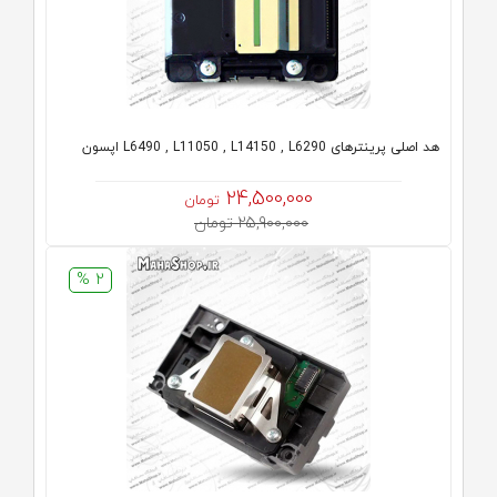
هد اصلی پرینترهای L6490 , L11050 , L14150 , L6290 اپسون
24,500,000
تومان
25,900,000 تومان
2 %