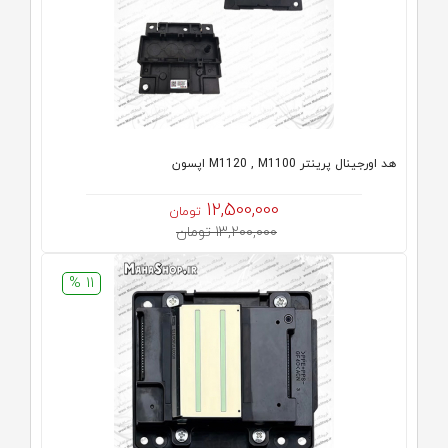
هد اورجینال پرینتر M1120 , M1100 اپسون
12,500,000
تومان
13,200,000 تومان
11 %