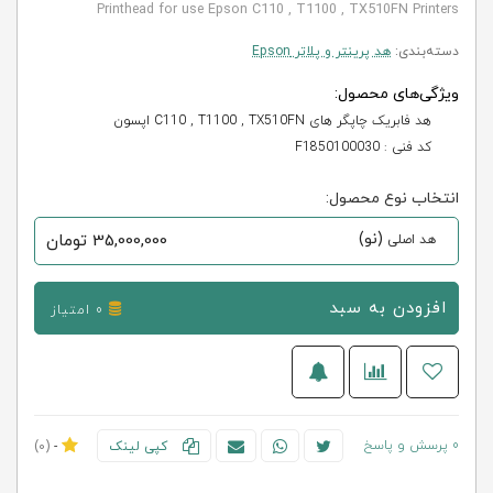
Printhead for use Epson C110 , T1100 , TX510FN Printers
دسته‌بندی:
هد پرینتر و پلاتر Epson
ویژگی‌های محصول:
هد فابریک چاپگر های C110 , T1100 , TX510FN اپسون
کد فنی : F1850100030
انتخاب نوع محصول:
(نو)
35,000,000
تومان
هد اصلی
افزودن به سبد
0 امتیاز
0 پرسش و پاسخ
کپی لینک
-
(0)