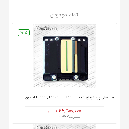
اتمام موجودی
5 %
هد اصلی پرینترهای L3550 , L6070 , L6160 , L6270 اپسون
24,500,000
تومان
25,900,000 تومان