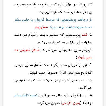
که پرینتر در مرکز قبلی آسیب ندیده باشد.و وضعیت
پرینتر همانطور است که نزد کاربر بوده.
از دریافت پرینترهایی که توسط کاربران یا جایی دیگر
دست خورده باشند توسط پیک
معذوریم
.
2-
فقط
پرینترهایی که دستور پرینت را انجام می دهند
و ایراد چاپی دارند , هد تعویض می شود.
(پرینتر هایی که روشن نمی شوند ,
شامل تعویض هد
نمی شوند
)
3- قبل از تعویض هد , دیگر قطعات شامل مخزن جوهر ,
کارتریج های قابل شارژ , دمپرها , پمپ کیلینر
و.......... چک می شوند و در صورت سلامت , هد تعویض
می گردد.
4- بعد از انجام موارد بالا , هد پرینتر با
تست کاملا سالم
و البته (
بدون گارانتی
) تحویل می گردد.