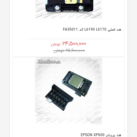
هد اصلی L6190 L6170 کد FA35011
24,500,000
تومان
25,900,000 تومان
هد پرینتر EPSON XP600