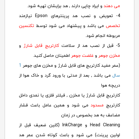
می دهند
و ایراد چاپی دارند , هد برایشان تهیه شود.
4- تعویض و نصب هد پرینترهای Epson نیازمند
تخصص
می باشد و پیشنهاد می شود توسط
تکنسین
مربوطه انجام شود.
5- قبل از نصب هد از سلامت
کارتریج قابل شارژ
و
مخزن جوهر
و
غلضت جوهر
اطمینان حاصل کنید.
(عمر مفید کارتریج های قابل شارژ و مخزن های جوهر
1
سال
می باشد , بعد از مدتی با ورود گرد و خاک هوا از
دریچه هوا
کارتریج قابل شارژ یا مخزن , فیلتر فلزی یا نمدی داخل
کارتریج
مسدود
می شود و همین عامل باعث فشار
مضاعف به هد بخصوص در زمان
Head Cleaning و InkCharge (کلین ضعیف قبل از
اولین پرینت) می شود و باعث کوتاه شدن عمر هد