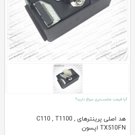
کلاب
محاشاپ
آیا قیمت مناسب‌تری سراغ دارید؟
هد اصلی پرینترهای C110 , T1100 ,
TX510FN اپسون