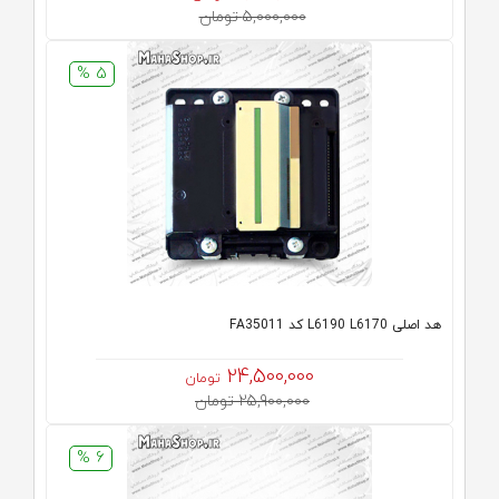
5,000,000 تومان
5 %
هد اصلی L6190 L6170 کد FA35011
24,500,000
تومان
25,900,000 تومان
6 %