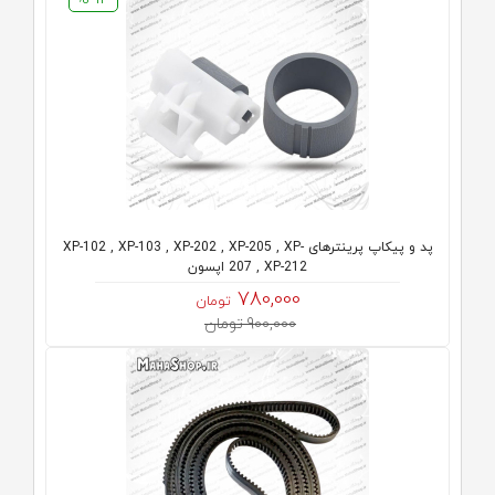
پد و پیکاپ پرینترهای XP-102 , XP-103 , XP-202 , XP-205 , XP-
207 , XP-212 اپسون
780,000
تومان
900,000 تومان