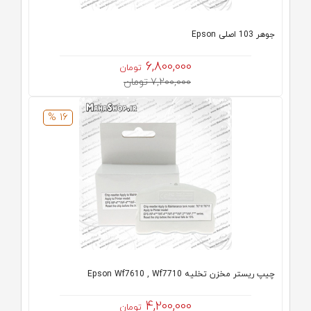
جوهر 103 اصلی Epson
6,800,000
تومان
7,200,000 تومان
16 %
چیپ ریستر مخزن تخلیه Epson Wf7610 , Wf7710
4,200,000
تومان