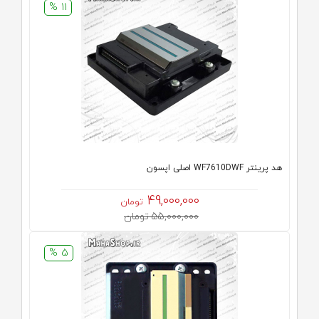
11 %
هد پرینتر WF7610DWF اصلی اپسون
49,000,000
تومان
55,000,000 تومان
5 %