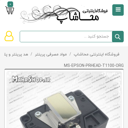
0
صفحه
نخست
سبد
فروشگاه اینترنتی محاشاپ
/
مواد مصرفی پرینتر
/
هد پرینتر و پلاتر
دسته‌بندی
خرید
کالاها
خالی
MS-EPSON-PRHEAD-T1100-ORG
است
تخفیف‌ها
و
پیشنهادها
تماس
با
ما