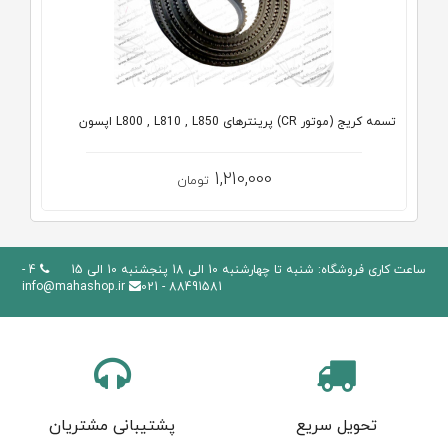
تسمه کریج (موتور CR) پرینترهای L800 , L810 , L850 اپسون
1,210,000
تومان
ساعت کاری فروشگاه: شنبه تا چهارشنبه 10 الی 18 پنجشنبه 10 الی 15
4 -
info@mahashop.ir
88491581 - 021
تحویل سریع
پشتیبانی مشتریان