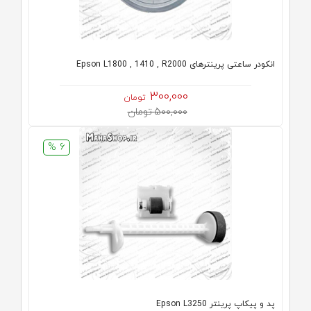
انکودر ساعتی پرینترهای Epson L1800 , 1410 , R2000
300,000
تومان
500,000 تومان
6 %
پد و پیکاپ پرینتر Epson L3250