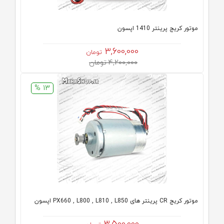
موتور کریج پرینتر 1410 اپسون
3,600,000
تومان
4,200,000 تومان
13 %
موتور کریج CR پرینتر های PX660 , L800 , L810 , L850 اپسون