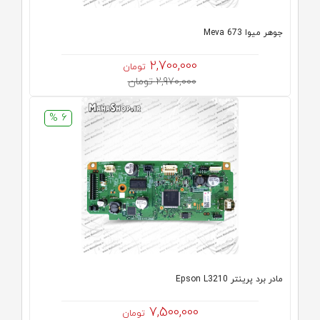
جوهر میوا Meva 673
2,700,000
تومان
2,970,000 تومان
6 %
مادر برد پرینتر Epson L3210
7,500,000
تومان