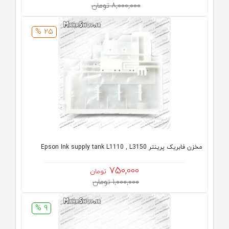
8,000,000 تومان
25 %
مخزن فابریک پرینتر Epson Ink supply tank L1110 , L3150
750,000
تومان
1,000,000 تومان
9 %