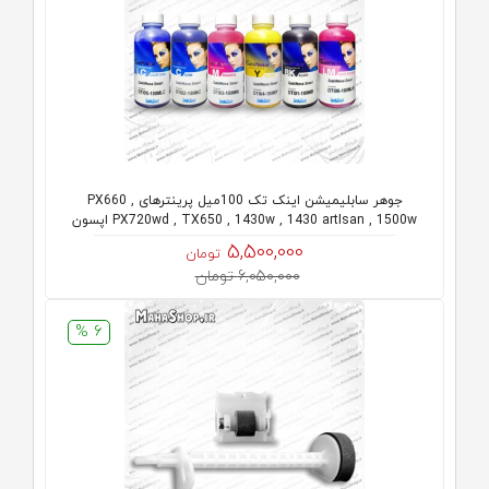
جوهر سابلیمیشن اینک تک 100میل پرینترهای PX660 ,
PX720wd , TX650 , 1430w , 1430 artIsan , 1500w اپسون
5,500,000
تومان
6,050,000 تومان
6 %