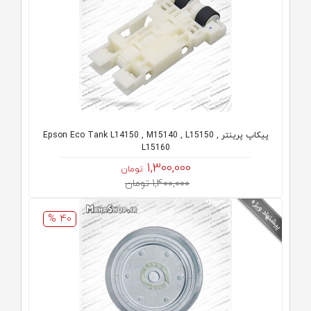
پیکاپ پرینتر Epson Eco Tank L14150 , M15140 , L15150 ,
L15160
1,300,000
تومان
1,400,000 تومان
40 %