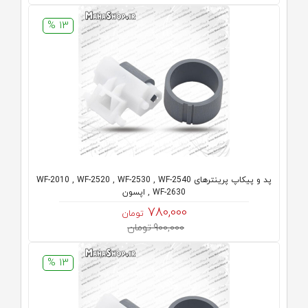
13 %
پد و پیکاپ پرینترهای WF-2010 , WF-2520 , WF-2530 , WF-2540
, WF-2630 اپسون
780,000
تومان
900,000 تومان
13 %