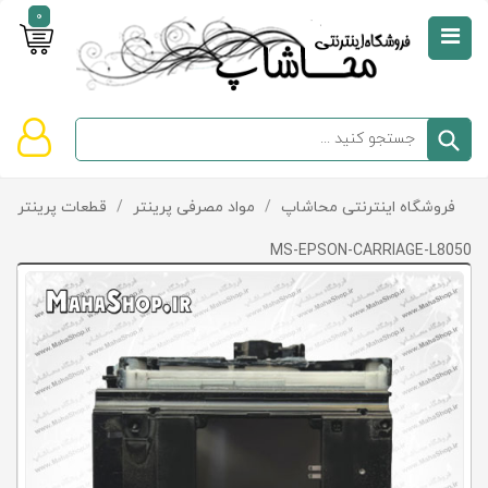
0
صفحه
نخست
سبد
فروشگاه اینترنتی محاشاپ
/
مواد مصرفی پرینتر
/
قطعات پرینتر و پ
دسته‌بندی
خرید
کالاها
خالی
MS-EPSON-CARRIAGE-L8050
است
تخفیف‌ها
و
پیشنهادها
تماس
با
ما