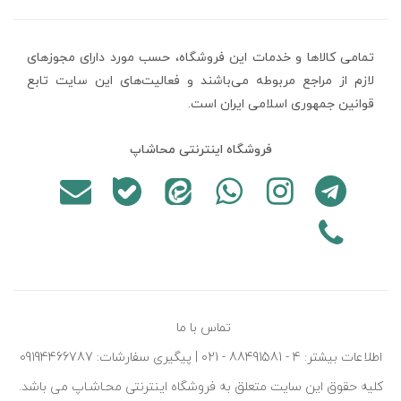
تمامی كالاها و خدمات اين فروشگاه، حسب مورد دارای مجوزهای
لازم از مراجع مربوطه می‌باشند و فعاليت‌های اين سايت تابع
قوانين جمهوری اسلامی ایران است.
فروشگاه اینترنتی محاشاپ
تماس با ما
اطلاعات بیشتر: 4 - 88491581 - 021 | پیگیری سفارشات: 09194466787
کليه حقوق اين سايت متعلق به فروشگاه اينترنتی محـاشـاپ می باشد.