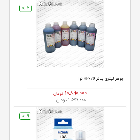
6 %
جوهر لیتری پلاتر HP770 نوا
10,890,000
تومان
11,596,000 تومان
9 %