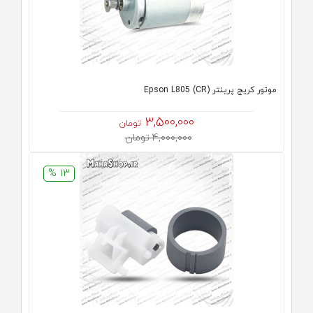
موتور کریج پرینتر (CR) Epson L805
3,500,000
تومان
4,000,000 تومان
13 %