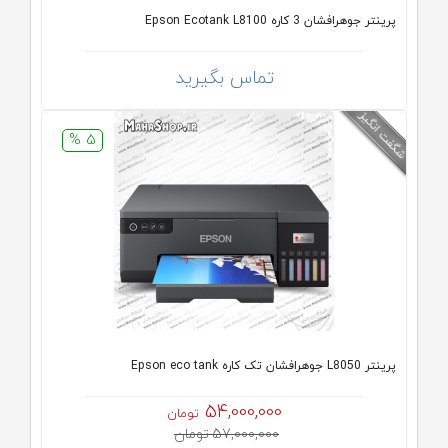
پرینتر جوهرافشان 3 کاره Epson Ecotank L8100
تماس بگیرید
5 %
پرینتر L8050 جوهرافشان تک کاره Epson eco tank
54,000,000
تومان
57,000,000 تومان