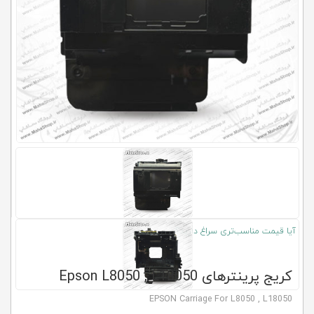
کلاب
محاشاپ
آیا قیمت مناسب‌تری سراغ دارید؟
کریج پرینترهای Epson L8050 , L18050
EPSON Carriage For L8050 , L18050