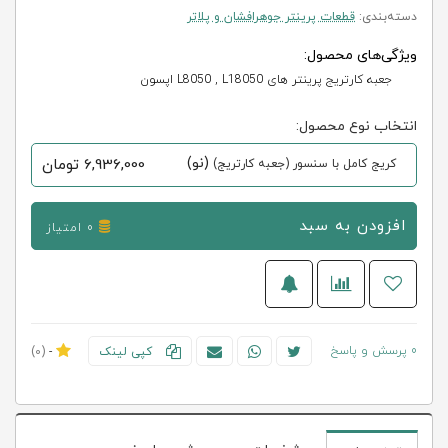
دسته‌بندی:
قطعات پرینتر جوهرافشان و پلاتر
ویژگی‌های محصول:
جعبه کارتریج پرینتر های L8050 , L18050 اپسون
انتخاب نوع محصول:
(نو)
6,936,000
تومان
کریج کامل با سنسور (جعبه کارتریج)
افزودن به سبد
0 امتیاز
0 پرسش و پاسخ
کپی لینک
-
(0)