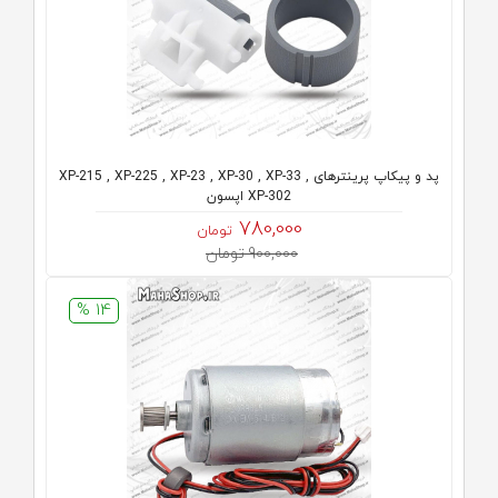
پد و پیکاپ پرینترهای XP-215 , XP-225 , XP-23 , XP-30 , XP-33 ,
XP-302 اپسون
780,000
تومان
900,000 تومان
14 %