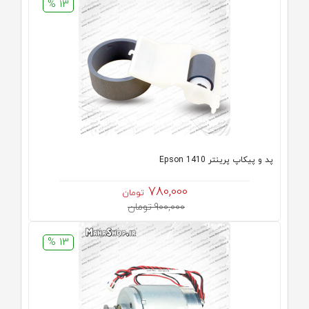
13 %
پد و پیکاپ پرینتر 1410 Epson
780,000
تومان
900,000 تومان
13 %