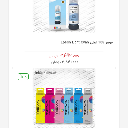
جوهر 108 اصلی Epson Light Cyan
3,492,000
تومان
3,841,000 تومان
9 %