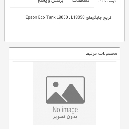
مشخصات
پرسش و پاسخ
توضیحات
کریج چاپگرهای Epson Eco Tank L8050 , L18050
محصولات مرتبط