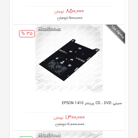
850,000
تومان
900,000 تومان
35 %
سینی CD ، DVD پرینتر EPSON 1410
1,300,000
تومان
2,000,000 تومان