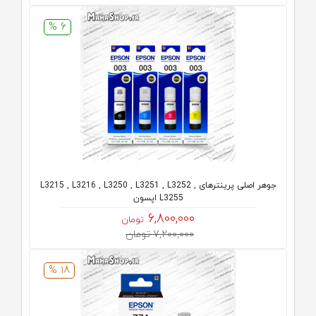
6 %
جوهر اصلی پرینترهای L3215 , L3216 , L3250 , L3251 , L3252 ,
L3255 اپسون
6,800,000
تومان
7,200,000 تومان
18 %