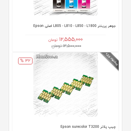
جوهر پرینتر L805 - L810 - L850 - L1800 اصلی Epson
12,555,000
تومان
13,500,000 تومان
32 %
چیپ پلاتر Epson surecolor T3200