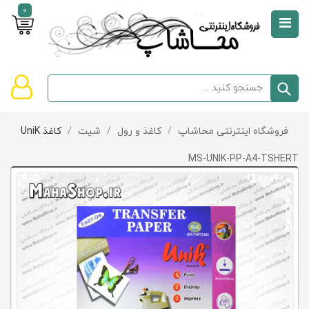
0
صفحه
نخست
سبد
فروشگاه اینترنتی محاشاپ
/
کاغذ و رول
/
شیت
/
کاغذ UniK
دسته‌بندی
خرید
کالاها
خالی
MS-UNIK-PP-A4-TSHERT
است
تخفیف‌ها
و
پیشنهادها
تماس
با
ما