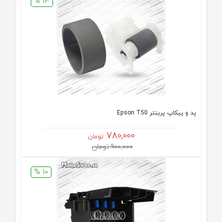
13 %
پد و پیکاپ پرینتر Epson T50
780,000
تومان
900,000 تومان
10 %