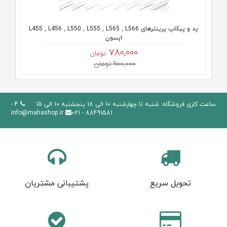
پد و پیکاپ پرینترهای L455 , L456 , L550 , L555 , L565 , L566
اپسون
780,000
تومان
900,000 تومان
ساعت کاری فروشگاه: شنبه تا چهارشنبه 10 الی 18 پنجشنبه 10 الی 15
4 -
info@mahashop.ir
88491581 - 021
تحویل سریع
پشتیبانی مشتریان