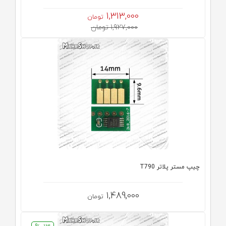
1,313,000
تومان
1,927,000 تومان
چیپ مستر پلاتر T790
1,489,000
تومان