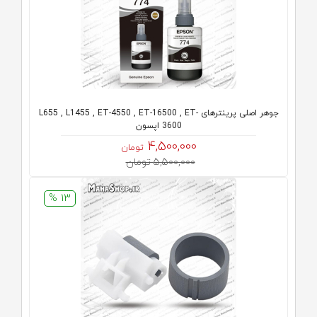
جوهر اصلی پرینترهای L655 , L1455 , ET-4550 , ET-16500 , ET-
3600 اپسون
4,500,000
تومان
5,500,000 تومان
13 %