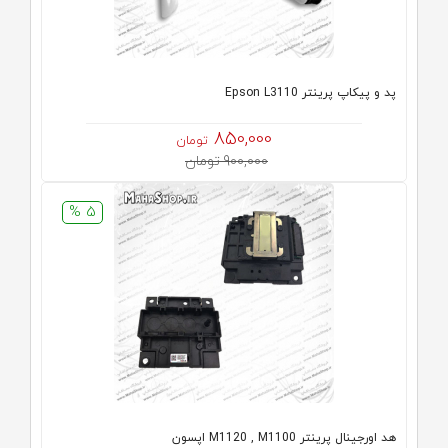
پد و پیکاپ پرینتر Epson L3110
850,000
تومان
900,000 تومان
5 %
هد اورجینال پرینتر M1120 , M1100 اپسون