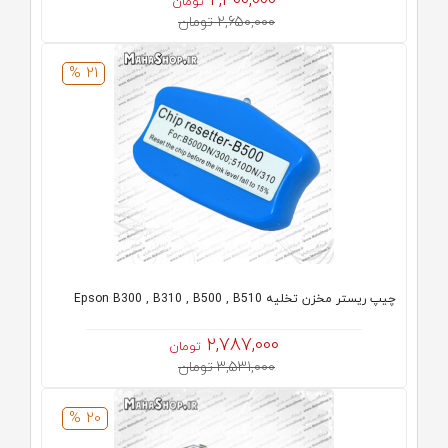
2,400,000
تومان
2,650,000 تومان
21 %
چیپ ریستر مخزن تخلیه Epson B300 , B310 , B500 , B510
2,787,000
تومان
3,531,000 تومان
20 %