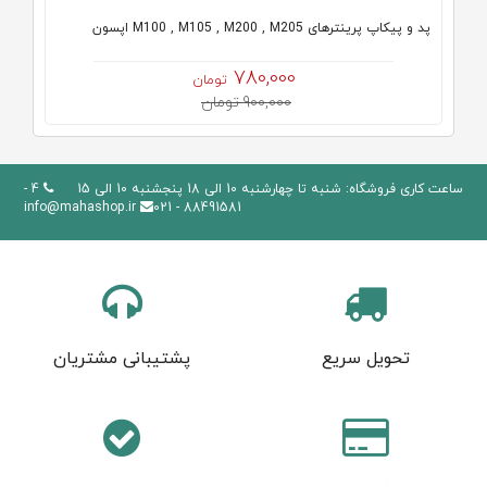
پد و پیکاپ پرینترهای M100 , M105 , M200 , M205 اپسون
780,000
تومان
900,000 تومان
ساعت کاری فروشگاه: شنبه تا چهارشنبه 10 الی 18 پنجشنبه 10 الی 15
4 -
info@mahashop.ir
88491581 - 021
تحویل سریع
پشتیبانی مشتریان