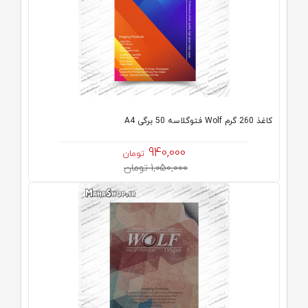
کاغذ 260 گرم Wolf فتوگلاسه 50 برگی A4
940,000
تومان
1,050,000 تومان