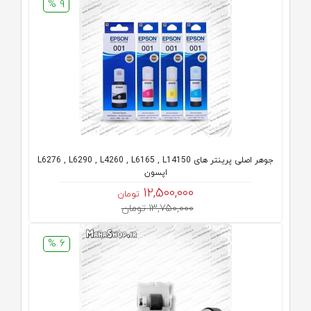
9 %
جوهر اصلی پرینتر های L6276 , L6290 , L4260 , L6165 , L14150
اپسون
12,500,000
تومان
13,750,000 تومان
6 %