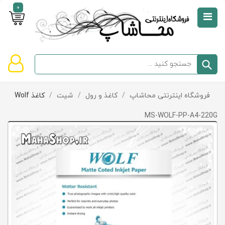
0
صفحه
نخست
سبد
فروشگاه اینترنتی محاشاپ
/
کاغذ و رول
/
شیت
/
کاغذ Wolf
دسته‌بندی
خرید
کالاها
خالی
MS-WOLF-PP-A4-220G
است
تخفیف‌ها
و
پیشنهادها
تماس
با
ما