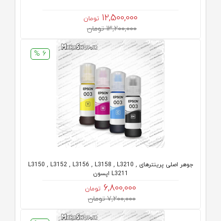
12,500,000
تومان
13,200,000 تومان
6 %
جوهر اصلی پرینترهای L3150 , L3152 , L3156 , L3158 , L3210 ,
L3211 اپسون
6,800,000
تومان
7,200,000 تومان