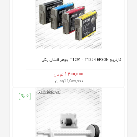
کارتریج T1291 - T1294 EPSON جوهر افشان رنگی
1,200,000
تومان
1,500,000 تومان
6 %