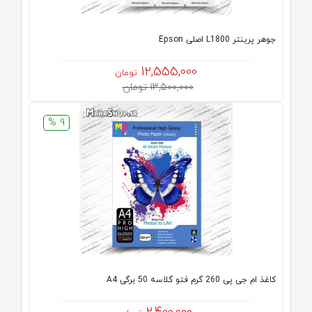
جوهر پرینتر L1800 اصلی Epson
12,555,000
تومان
13,500,000 تومان
9 %
کاغذ ام جی پی 260 گرم فتو گلاسه 50 برگی A4