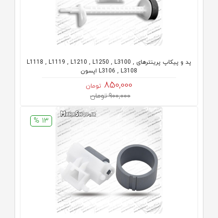
پد و پیکاپ پرینترهای L1118 , L1119 , L1210 , L1250 , L3100 ,
L3106 , L3108 اپسون
850,000
تومان
900,000 تومان
13 %