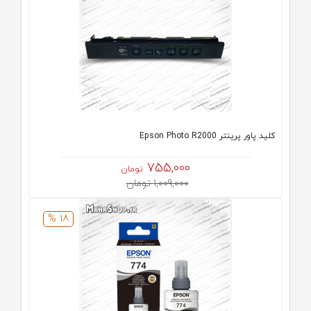
کلید پاور پرینتر Epson Photo R2000
755,000
تومان
1,009,000 تومان
18 %