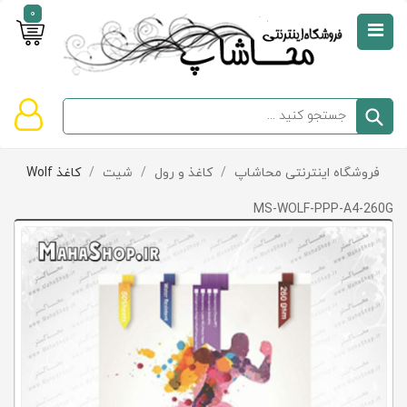
0
صفحه
نخست
سبد
فروشگاه اینترنتی محاشاپ
/
کاغذ و رول
/
شیت
/
کاغذ Wolf
دسته‌بندی
خرید
کالاها
خالی
MS-WOLF-PPP-A4-260G
است
تخفیف‌ها
و
پیشنهادها
تماس
با
ما