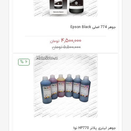
جوهر 774 اصلی Epson Black
4,500,000
تومان
5,500,000 تومان
6 %
جوهر لیتری پلاتر HP770 نوا