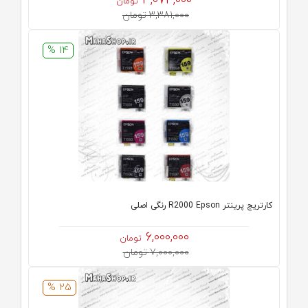
3,074,000
تومان
3,381,000 تومان
14 %
کارتریج پرینتر R2000 Epson رنگی اصلی
6,000,000
تومان
7,000,000 تومان
25 %