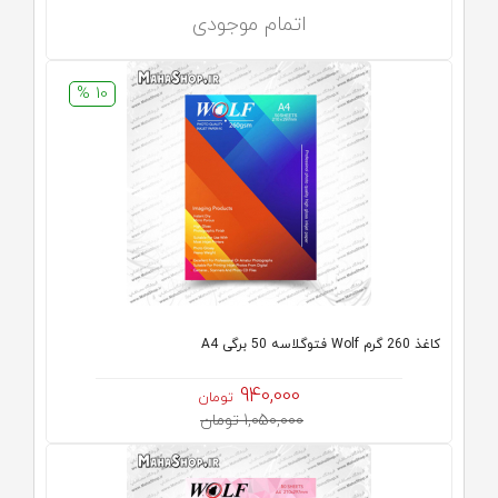
اتمام موجودی
10 %
کاغذ 260 گرم Wolf فتوگلاسه 50 برگی A4
940,000
تومان
1,050,000 تومان