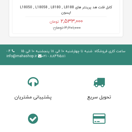
کابل فلت هد پرینتر های L18050 , L18058 , L8180 , L8188
اپسون
2,533,000
تومان
3,201,000 تومان
ساعت کاری فروشگاه: شنبه تا چهارشنبه 10 الی 18 پنجشنبه 10 الی 15
4 -
info@mahashop.ir
88491581 - 021
تحویل سریع
پشتیبانی مشتریان