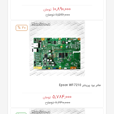
10,890,000
تومان
11,596,000 تومان
20 %
مادر برد پرینتر Epson WF-7210
5,784,000
تومان
7,230,000 تومان