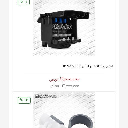
10 %
هد جوهر افشان اصلی HP 932/933
19,000,000
تومان
21,000,000 تومان
13 %