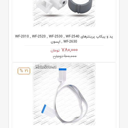
پد و پیکاپ پرینترهای WF-2010 , WF-2520 , WF-2530 , WF-2540
, WF-2630 اپسون
780,000
تومان
900,000 تومان
21 %