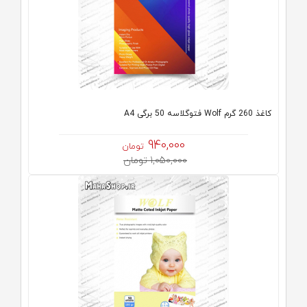
کاغذ 260 گرم Wolf فتوگلاسه 50 برگی A4
940,000
تومان
1,050,000 تومان