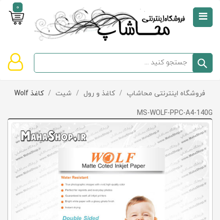
0
صفحه
نخست
سبد
فروشگاه اینترنتی محاشاپ
/
کاغذ و رول
/
شیت
/
کاغذ Wolf
دسته‌بندی
خرید
کالاها
خالی
MS-WOLF-PPC-A4-140G
است
تخفیف‌ها
و
پیشنهادها
تماس
با
ما