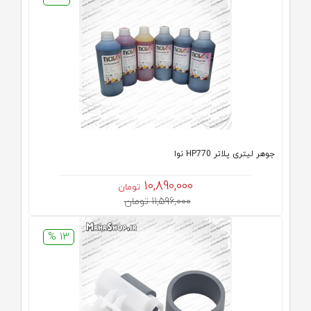
جوهر لیتری پلاتر HP770 نوا
10,890,000
تومان
11,596,000 تومان
13 %