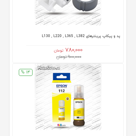
پد و پیکاپ پرینترهای L130 , L220 , L365 , L382
780,000
تومان
900,000 تومان
14 %