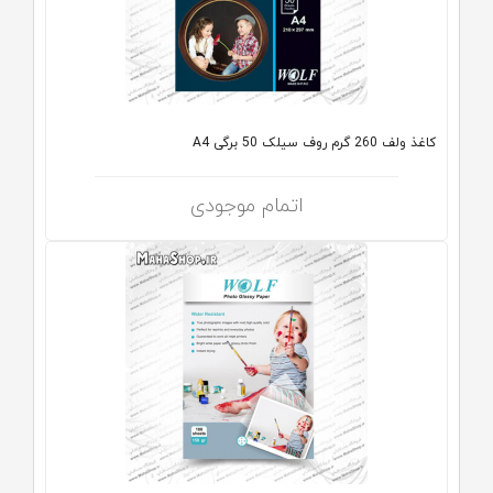
کاغذ ولف 260 گرم روف سیلک 50 برگی A4
اتمام موجودی