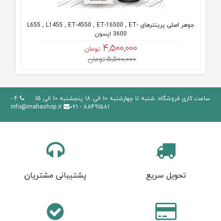
جوهر اصلی پرینترهای L655 , L1455 , ET-4550 , ET-16500 , ET-
3600 اپسون
4,500,000
تومان
5,500,000 تومان
ساعت کاری فروشگاه: شنبه تا چهارشنبه 10 الی 18 پنجشنبه 10 الی 15
4 -
info@mahashop.ir
88491581 - 021
تحویل سریع
پشتیبانی مشتریان