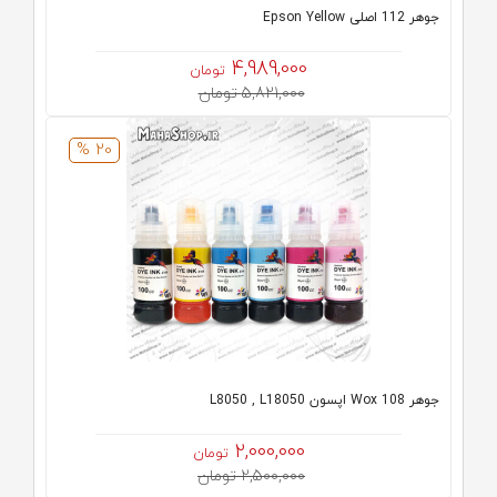
جوهر 112 اصلی Epson Yellow
4,989,000
تومان
5,821,000 تومان
20 %
جوهر 108 Wox اپسون L8050 , L18050
2,000,000
تومان
2,500,000 تومان