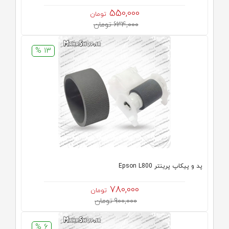
550,000
تومان
634,000 تومان
13 %
پد و پیکاپ پرینتر Epson L800
780,000
تومان
900,000 تومان
6 %