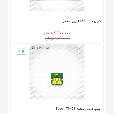
كارتريج 05A HP لیزری مشکی
2,500,000
تومان
2,800,000 تومان
13 %
چیپ مخزن تخلیه Epson T04D1