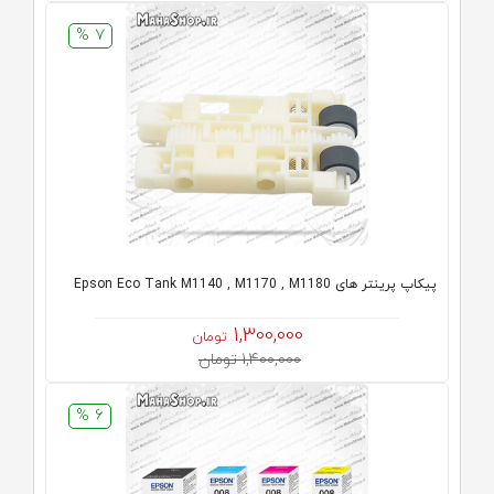
7 %
پیکاپ پرینتر های Epson Eco Tank M1140 , M1170 , M1180
1,300,000
تومان
1,400,000 تومان
6 %