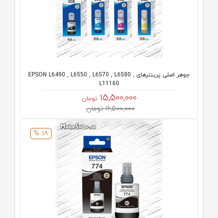
جوهر اصلی پرینترهای EPSON L6490 , L6550 , L6570 , L6580 ,
L11160
15,500,000
تومان
16,500,000 تومان
18 %