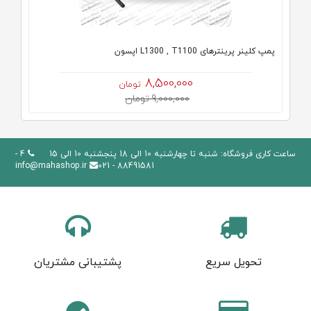
پمپ کلینر پرینترهای L1300 , T1100 اپسون
8,500,000
تومان
9,000,000 تومان
ساعت کاری فروشگاه: شنبه تا چهارشنبه 10 الی 18 پنجشنبه 10 الی 15
4 -
info@mahashop.ir
88491581 - 021
تحویل سریع
پشتیبانی مشتریان