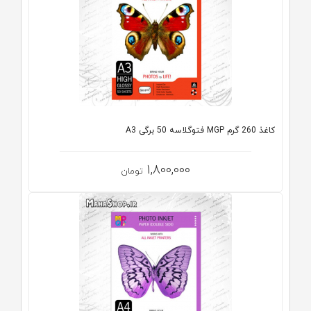
کاغذ 260 گرم MGP فتوگلاسه 50 برگی A3
1,800,000
تومان