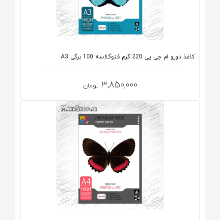
کاغذ دورو ام جی پی 220 گرم فتوگلاسه 100 برگی A3
3,850,000
تومان