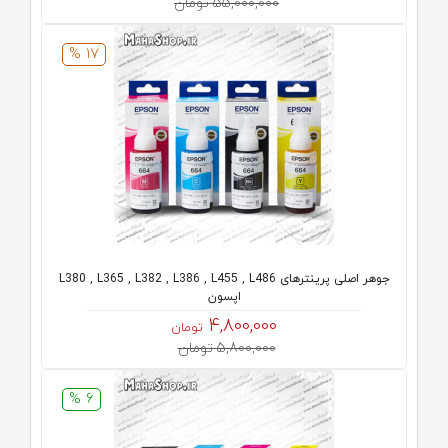
55,000,000 تومان
17 %
جوهر اصلی پرینترهای L380 , L365 , L382 , L386 , L455 , L486
اپسون
4,800,000
تومان
5,800,000 تومان
6 %