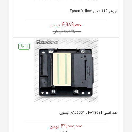
جوهر 112 اصلی Epson Yellow
4,989,000
تومان
5,821,000 تومان
11 %
هد اصلی FA56001 , FA13031 اپسون
49,000,000
تومان