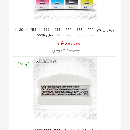
جوهر پرینتر L130 - L1455 - L1300 - L455 - L220 - L365 - L382 -
L386 - L550 - L565 - L655 اصلی Epson
4,800,000
تومان
5,800,000 تومان
9 %