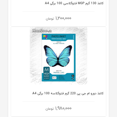
کاغذ 130 گرم MGP فتوگلاسی 100 برگی A4
1,200,000
تومان
کاغذ دورو ام جی پی 220 گرم فتوگلاسه 100 برگی A4
1,980,000
تومان