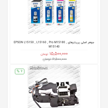
جوهر اصلی پرینترهای EPSON L15150 , L15160 , Pro M15180 ,
M15140
15,500,000
تومان
16,500,000 تومان
6 %