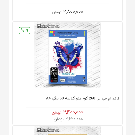
2,800,000
تومان
9 %
کاغذ ام جی پی 260 گرم فتو گلاسه 50 برگی A4
2,400,000
تومان
2,650,000 تومان