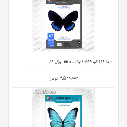
کاغذ 135 گرم MGP فتوگلاسه 100 برگی A3
2,500,000
تومان