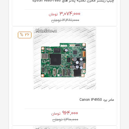
چیپ ریستر مخزن تخلیه پلاتر های Epson 9880-7880
3,074,000
تومان
3,381,000 تومان
26 %
مادر برد Canon IP4950
964,000
تومان
1,310,000 تومان