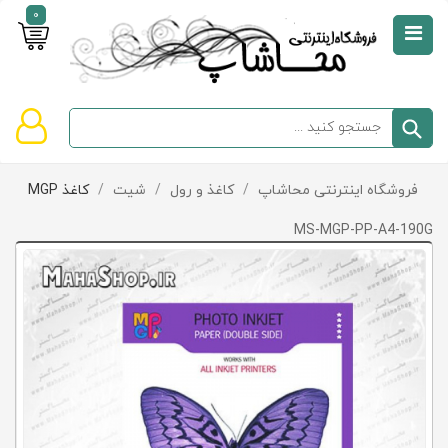
0
صفحه
نخست
سبد
فروشگاه اینترنتی محاشاپ
/
کاغذ و رول
/
شیت
/
کاغذ MGP
دسته‌بندی
خرید
کالاها
خالی
MS-MGP-PP-A4-190G
است
تخفیف‌ها
و
پیشنهادها
تماس
با
ما