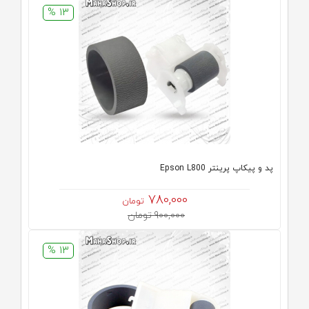
13 %
پد و پیکاپ پرینتر Epson L800
780,000
تومان
900,000 تومان
13 %