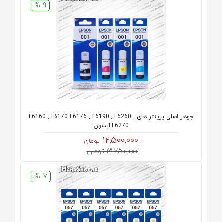
9 %
جوهر اصلی پرینتر های L6160 , L6170 L6176 , L6190 , L6260 ,
L6270 اپسون
12,500,000
تومان
13,750,000 تومان
7 %