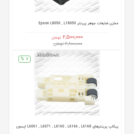
مخزن ضایعات جوهر پرینتر Epson L8050 , L18050
2,500,000
تومان
2,800,000 تومان
7 %
پیکاپ پرینترهای L6061 , L6071 , L6160 , L6166 , L6168 اپسون