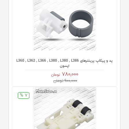
پد و پیکاپ پرینترهای L360 , L362 , L366 , L380 , L380 , L386
اپسون
780,000
تومان
900,000 تومان
7 %