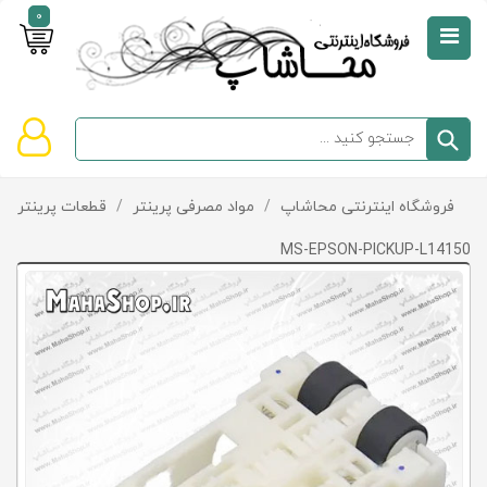
0
صفحه
نخست
سبد
فروشگاه اینترنتی محاشاپ
/
مواد مصرفی پرینتر
/
قطعات پرینتر و پ
دسته‌بندی
خرید
کالاها
خالی
MS-EPSON-PICKUP-L14150
است
تخفیف‌ها
و
پیشنهادها
تماس
با
ما