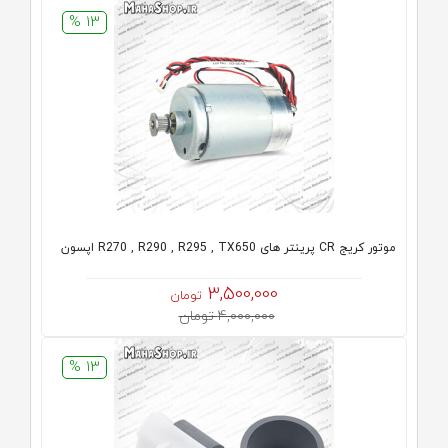
13 %
موتور کریج CR پرینتر های R270 , R290 , R295 , TX650 اپسون
3,500,000
تومان
4,000,000 تومان
13 %