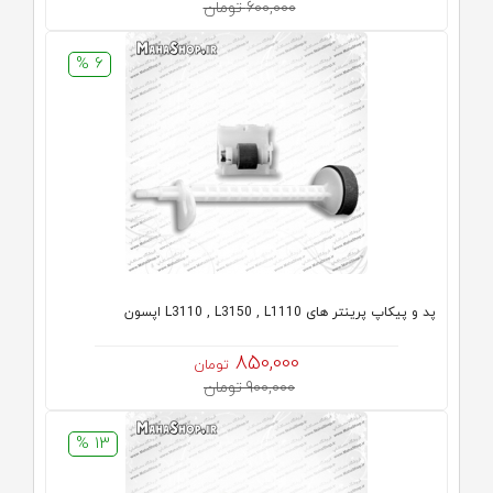
600,000 تومان
6 %
پد و پیکاپ پرینتر های L3110 , L3150 , L1110 اپسون
850,000
تومان
900,000 تومان
13 %