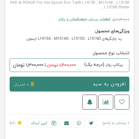
PAD & PICKUP For Use Epson Eco Tank L14150 , M15140 , L15150
, L15160 Printer
دسته‌بندی:
قطعات پرینتر جوهرافشان و پلاتر
ویژگی‌های محصول:
پد چاپگرهای L14150 , M15140 , L15150 , L15160 اپسون
انتخاب نوع محصول:
(درجه یک)
1,300,000
تومان
پیکاپ رولر
1,400,000 تومان
|
افزودن به سبد
0 امتیاز
0 پرسش و پاسخ
کپی لینک
-
(0)