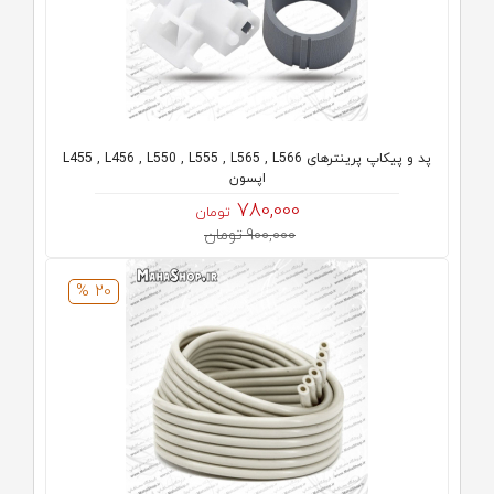
پد و پیکاپ پرینترهای L455 , L456 , L550 , L555 , L565 , L566
اپسون
780,000
تومان
900,000 تومان
20 %