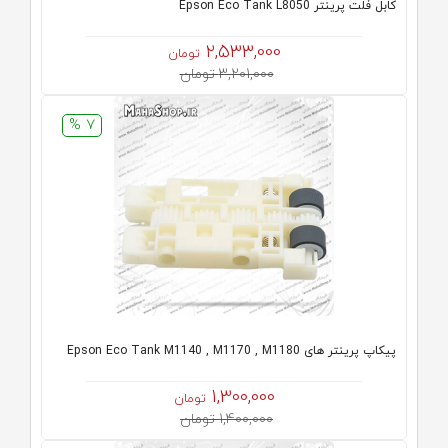
کابل فلت پرینتر Epson Eco Tank L8050
2,533,000
تومان
3,201,000 تومان
7 %
پیکاپ پرینتر های Epson Eco Tank M1140 , M1170 , M1180
1,300,000
تومان
1,400,000 تومان