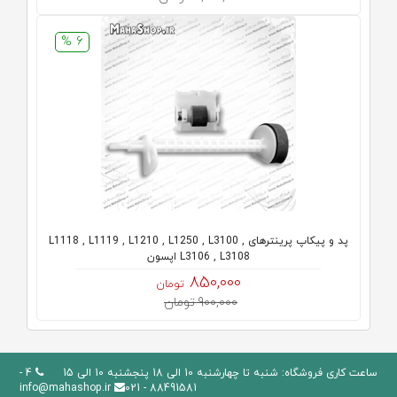
6 %
پد و پیکاپ پرینترهای L1118 , L1119 , L1210 , L1250 , L3100 ,
L3106 , L3108 اپسون
850,000
تومان
900,000 تومان
ساعت کاری فروشگاه: شنبه تا چهارشنبه 10 الی 18 پنجشنبه 10 الی 15
4 -
info@mahashop.ir
88491581 - 021