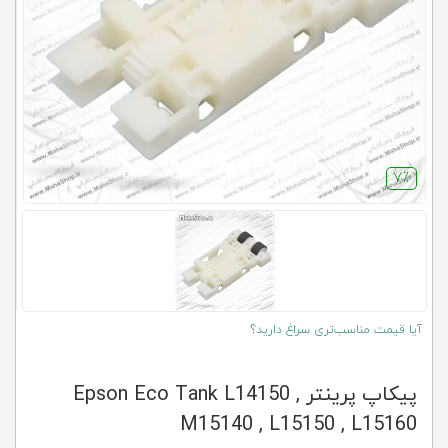
کلاب
محاشاپ
7٪
آیا قیمت مناسب‌تری سراغ دارید؟
پیکاپ پرینتر Epson Eco Tank L14150 ,
M15140 , L15150 , L15160