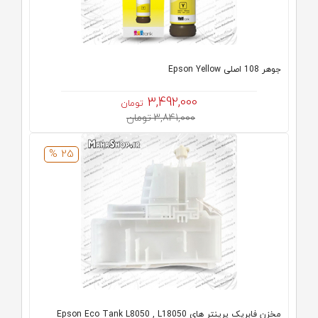
جوهر 108 اصلی Epson Yellow
3,492,000
تومان
3,841,000 تومان
25 %
مخزن فابریک پرینتر های Epson Eco Tank L8050 , L18050