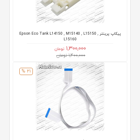
پیکاپ پرینتر Epson Eco Tank L14150 , M15140 , L15150 ,
L15160
1,300,000
تومان
1,400,000 تومان
21 %