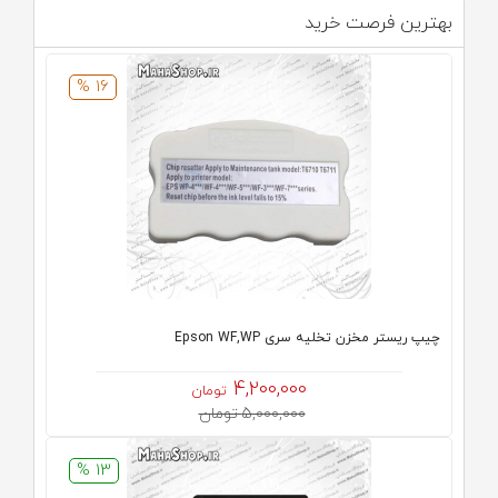
بهترین فرصت خرید
16 %
چیپ ریستر مخزن تخلیه سری Epson WF,WP
4,200,000
تومان
5,000,000 تومان
13 %