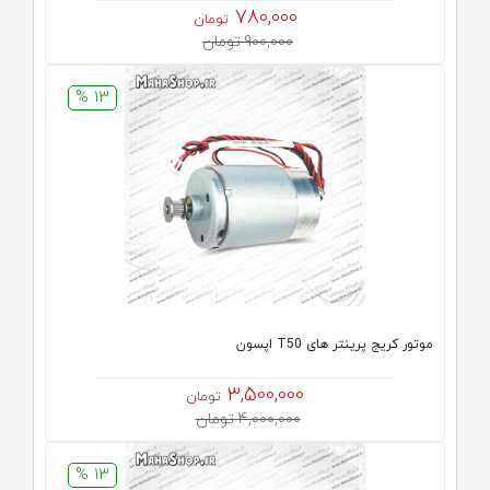
780,000
تومان
900,000 تومان
13 %
موتور کریج پرینتر های T50 اپسون
3,500,000
تومان
4,000,000 تومان
13 %