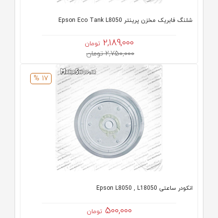
شلنگ فابریک مخزن پرینتر Epson Eco Tank L8050
2,189,000
تومان
2,750,000 تومان
17 %
انکودر ساعتی Epson L8050 , L18050
500,000
تومان