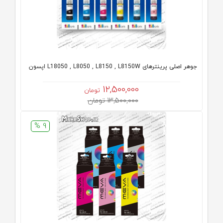
جوهر اصلی پرینترهای L18050 , L8050 , L8150 , L8150W اپسون
12,500,000
تومان
13,500,000 تومان
9 %