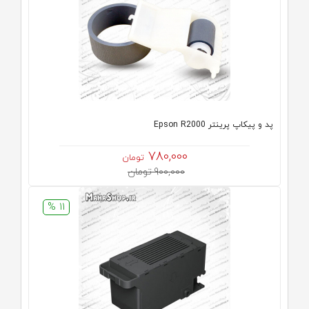
پد و پیکاپ پرینتر Epson R2000
780,000
تومان
900,000 تومان
11 %