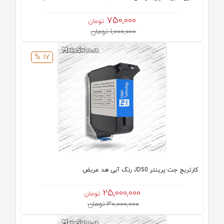
750,000
تومان
1,000,000 تومان
17 %
کارتریج جت پرینتر JD50 رنگ آبی هد عریض
25,000,000
تومان
30,000,000 تومان