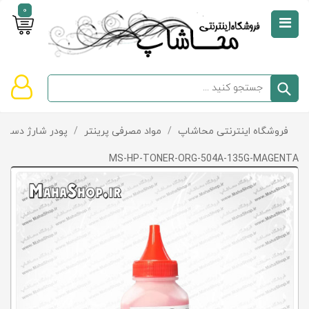
0
صفحه
نخست
سبد
فروشگاه اینترنتی محاشاپ
/
مواد مصرفی پرینتر
/
پودر شارژ دستگا
دسته‌بندی
خرید
کالاها
خالی
MS-HP-TONER-ORG-504A-135G-MAGENTA
است
تخفیف‌ها
و
پیشنهادها
تماس
با
ما