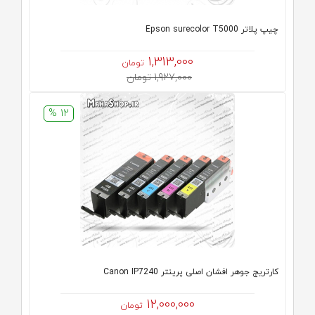
چیپ پلاتر Epson surecolor T5000
1,313,000
تومان
1,927,000 تومان
12 %
كارتريج جوهر افشان اصلی پرینتر Canon IP7240
12,000,000
تومان