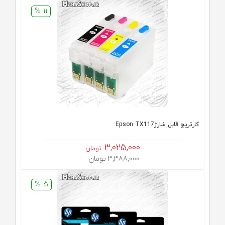
11 %
کارتریج قابل شارژEpson TX117
3,025,000
تومان
3,388,000 تومان
5 %