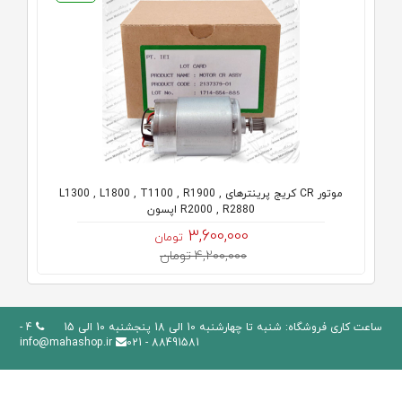
موتور CR کریج پرینترهای L1300 , L1800 , T1100 , R1900 ,
R2000 , R2880 اپسون
3,600,000
تومان
4,200,000 تومان
ساعت کاری فروشگاه: شنبه تا چهارشنبه 10 الی 18 پنجشنبه 10 الی 15
4 -
info@mahashop.ir
88491581 - 021