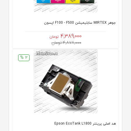
جوهر MIRTEX سابلیمیشن F100 - F500 اپسون
4,389,000
تومان
4,878,000 تومان
2 %
هد اصلی پرینتر Epson EcoTank L1800