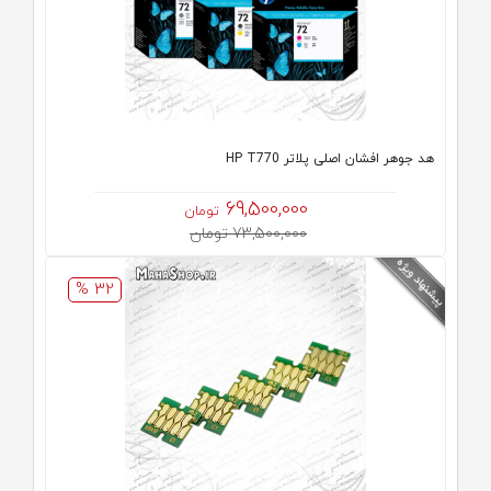
هد جوهر افشان اصلی پلاتر HP T770
69,500,000
تومان
73,500,000 تومان
32 %