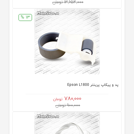
13,654,000 تومان
13 %
پد و پیکاپ پرینتر Epson L1800
780,000
تومان
900,000 تومان