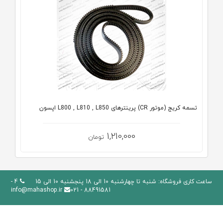
تسمه کریج (موتور CR) پرینترهای L800 , L810 , L850 اپسون
1,210,000
تومان
ساعت کاری فروشگاه: شنبه تا چهارشنبه 10 الی 18 پنجشنبه 10 الی 15
4 -
info@mahashop.ir
88491581 - 021