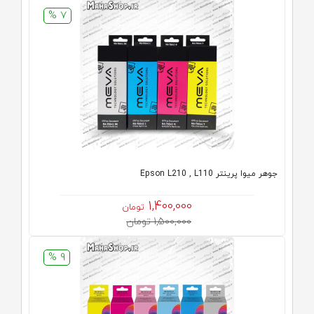
7 %
جوهر میوا پرینتر Epson L210 , L110
1,400,000
تومان
1,500,000 تومان
9 %