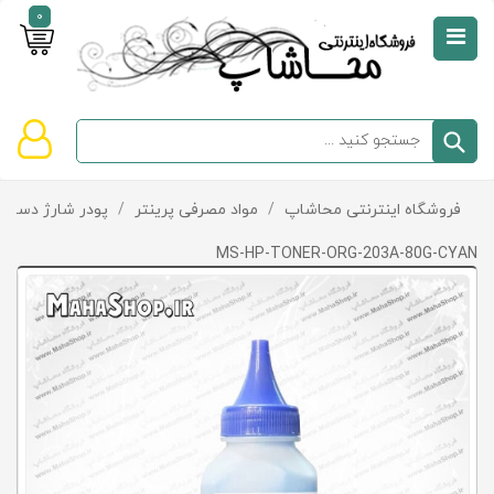
0
صفحه
نخست
سبد
فروشگاه اینترنتی محاشاپ
/
مواد مصرفی پرینتر
/
پودر شارژ دستگا
دسته‌بندی
خرید
کالاها
خالی
MS-HP-TONER-ORG-203A-80G-CYAN
است
تخفیف‌ها
و
پیشنهادها
تماس
با
ما