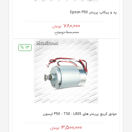
پد و پیکاپ پرینتر Epson P50
780,000
تومان
900,000 تومان
13 %
موتور کریج پرینتر های P50 - T50 - L805 اپسون
3,500,000
تومان