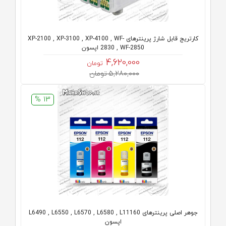
کارتریج قابل شارژ پرینترهای XP-2100 , XP-3100 , XP-4100 , WF-
2830 , WF-2850 اپسون
4,620,000
تومان
5,280,000 تومان
13 %
جوهر اصلی پرینترهای L6490 , L6550 , L6570 , L6580 , L11160
اپسون