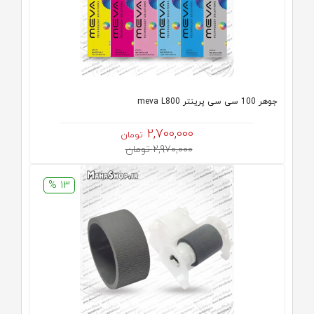
جوهر 100 سی سی پرینتر meva L800
2,700,000
تومان
2,970,000 تومان
13 %