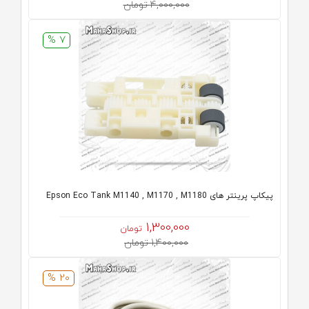
4,000,000 تومان
7 %
پیکاپ پرینتر های Epson Eco Tank M1140 , M1170 , M1180
1,300,000
تومان
1,400,000 تومان
20 %