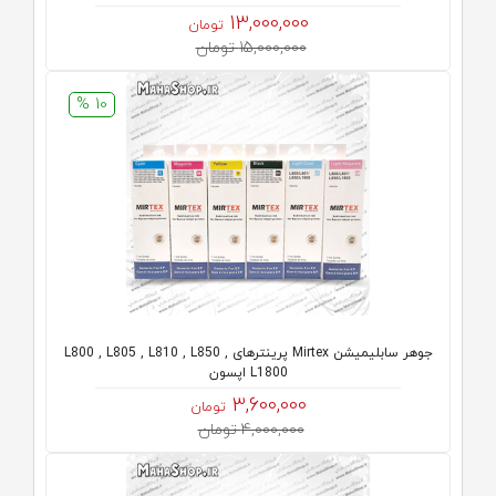
13,000,000
تومان
15,000,000 تومان
10 %
جوهر سابلیمیشن Mirtex پرینترهای L800 , L805 , L810 , L850 ,
L1800 اپسون
3,600,000
تومان
4,000,000 تومان