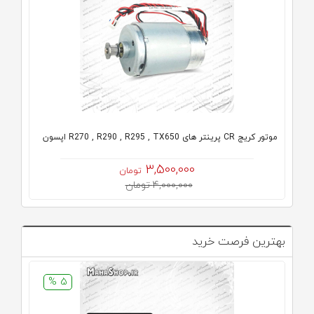
موتور کریج CR پرینتر های R270 , R290 , R295 , TX650 اپسون
3,500,000
تومان
4,000,000 تومان
بهترین فرصت خرید
5 %