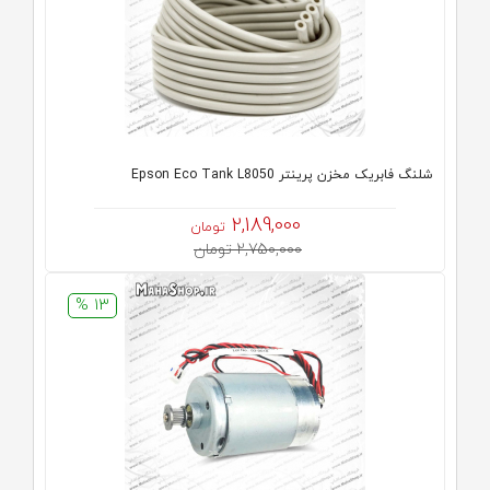
شلنگ فابریک مخزن پرینتر Epson Eco Tank L8050
2,189,000
تومان
2,750,000 تومان
13 %