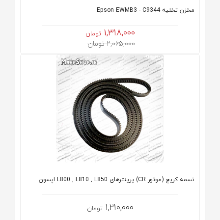
مخزن تخلیه Epson EWMB3 - C9344
1,318,000
تومان
2,065,000 تومان
تسمه کریج (موتور CR) پرینترهای L800 , L810 , L850 اپسون
1,210,000
تومان