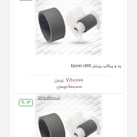
پد و پیکاپ پرینتر Epson L805
780,000
تومان
900,000 تومان
13 %