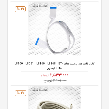
21 %
کابل فلت هد پرینتر های L8100 , L8051 , L8160 , L8168 , ET-
8150 اپسون
2,533,000
تومان
3,201,000 تومان
20 %