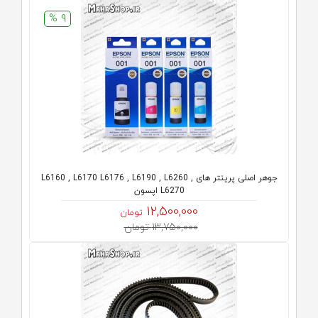
9 %
جوهر اصلی پرینتر های L6160 , L6170 L6176 , L6190 , L6260 ,
L6270 اپسون
12,500,000
تومان
13,750,000 تومان