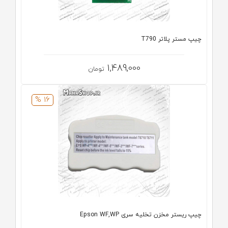
چیپ مستر پلاتر T790
1,489,000
تومان
16 %
چیپ ریستر مخزن تخلیه سری Epson WF,WP