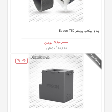
پد و پیکاپ پرینتر Epson T50
780,000
تومان
900,000 تومان
36 %