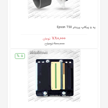
پد و پیکاپ پرینتر Epson T50
780,000
تومان
900,000 تومان
5 %