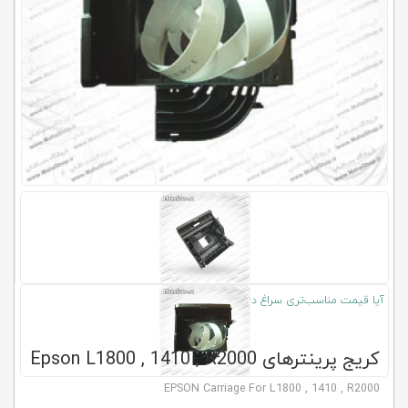
کلاب
محاشاپ
آیا قیمت مناسب‌تری سراغ دارید؟
کریج پرینترهای Epson L1800 , 1410 , R2000
EPSON Carriage For L1800 , 1410 , R2000