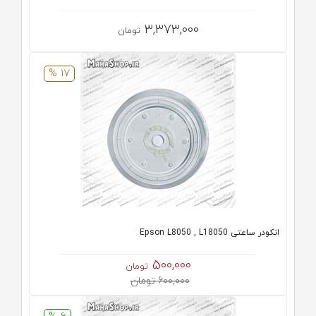
3,373,000
تومان
17 %
انکودر ساعتی Epson L8050 , L18050
500,000
تومان
600,000 تومان