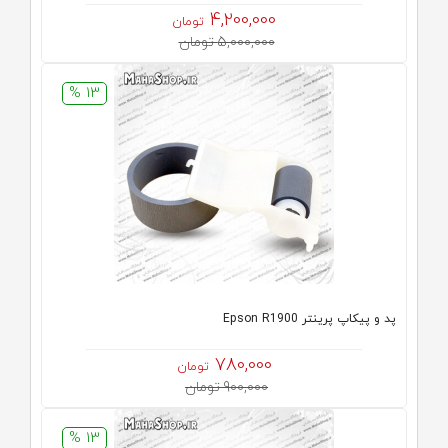
4,200,000
تومان
5,000,000 تومان
13 %
پد و پیکاپ پرینتر Epson R1900
780,000
تومان
900,000 تومان
13 %