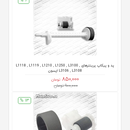
6 %
پد و پیکاپ پرینترهای L1118 , L1119 , L1210 , L1250 , L3100 ,
L3106 , L3108 اپسون
850,000
تومان
900,000 تومان
13 %