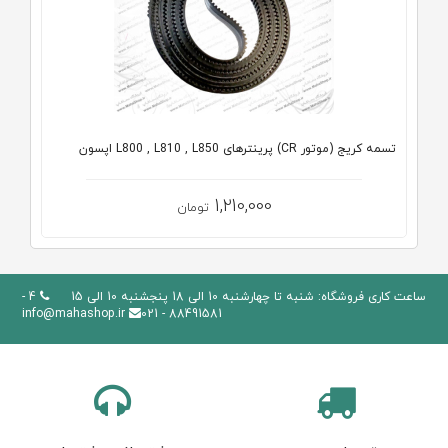
تسمه کریج (موتور CR) پرینترهای L800 , L810 , L850 اپسون
1,210,000
تومان
ساعت کاری فروشگاه: شنبه تا چهارشنبه 10 الی 18 پنجشنبه 10 الی 15
4 -
info@mahashop.ir
88491581 - 021