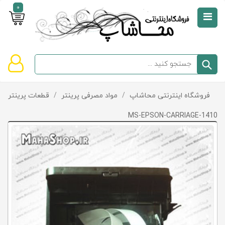
0
صفحه
نخست
سبد
فروشگاه اینترنتی محاشاپ
/
مواد مصرفی پرینتر
/
قطعات پرینتر و پ
دسته‌بندی
خرید
کالاها
خالی
MS-EPSON-CARRIAGE-1410
است
تخفیف‌ها
و
پیشنهادها
تماس
با
ما