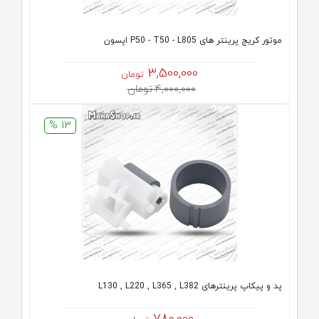
موتور کریج پرینتر های P50 - T50 - L805 اپسون
3,500,000
تومان
4,000,000 تومان
13 %
پد و پیکاپ پرینترهای L130 , L220 , L365 , L382