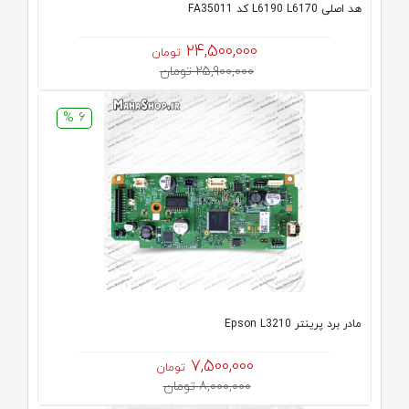
هد اصلی L6190 L6170 کد FA35011
24,500,000
تومان
25,900,000 تومان
6 %
مادر برد پرینتر Epson L3210
7,500,000
تومان
8,000,000 تومان