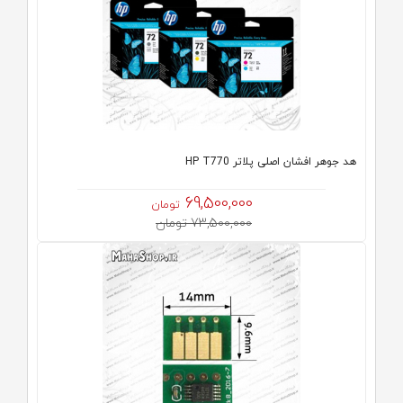
هد جوهر افشان اصلی پلاتر HP T770
69,500,000
تومان
73,500,000 تومان