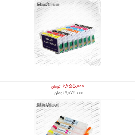
6,655,000
تومان
9,075,000 تومان