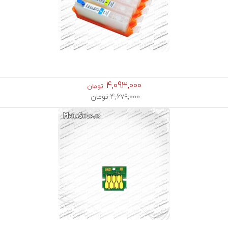
4,093,000
تومان
4,679,000 تومان