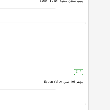
چیپ مخزن تخلیه Epson T04D1
9 %
جوهر 108 اصلی Epson Yellow