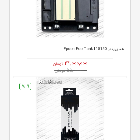
هد پرینتر Epson Eco Tank L15150
49,000,000
تومان
55,000,000 تومان
9 %