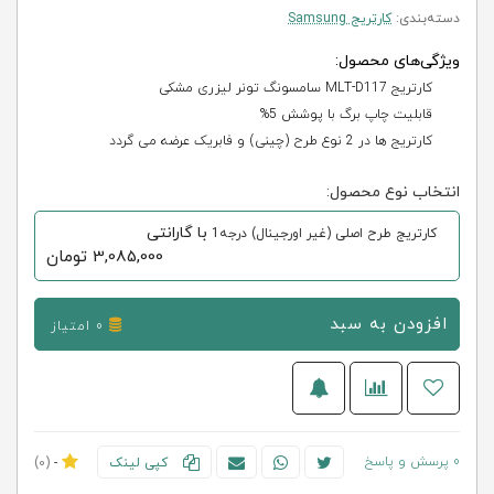
دسته‌بندی:
کارتریج Samsung
ویژگی‌های محصول:
کارتریج MLT-D117 سامسونگ تونر لیزری مشکی
قابلیت چاپ برگ با پوشش 5%
کارتریج ها در 2 نوع طرح (چینی) و فابریک عرضه می گردد
انتخاب نوع محصول:
با گارانتی
کارتریج طرح اصلی (غیر اورجینال) درجه1
3,085,000
تومان
افزودن به سبد
0 امتیاز
0 پرسش و پاسخ
کپی لینک
-
(0)