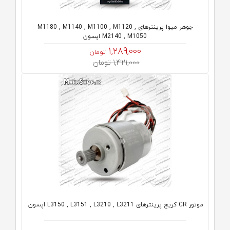
جوهر میوا پرینترهای M1180 , M1140 , M1100 , M1120 ,
M2140 , M1050 اپسون
1,289,000
تومان
1,421,000 تومان
موتور CR کریج پرینترهای L3150 , L3151 , L3210 , L3211 اپسون