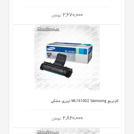
2,670,000
تومان
کارتریج ML1610D2 Samsung لیزری مشکی
2,820,000
تومان