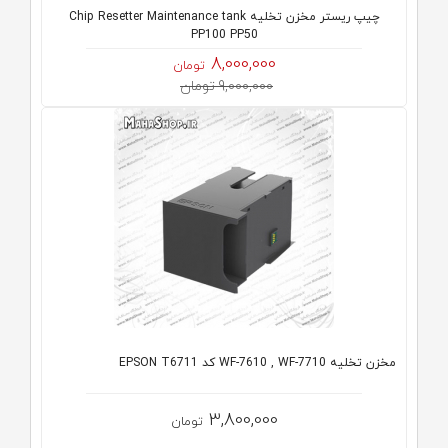
چیپ ریستر مخزن تخلیه Chip Resetter Maintenance tank
PP100 PP50
8,000,000
تومان
9,000,000 تومان
مخزن تخلیه WF-7610 , WF-7710 کد EPSON T6711
3,800,000
تومان