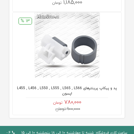
1,185,000
تومان
13 %
پد و پیکاپ پرینترهای L455 , L456 , L550 , L555 , L565 , L566
اپسون
780,000
تومان
900,000 تومان
ساعت کاری فروشگاه: شنبه تا چهارشنبه 10 الی 18 پنجشنبه 10 الی 15
4 -