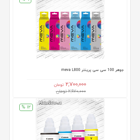
جوهر 100 سی سی پرینتر meva L800
2,700,000
تومان
2,970,000 تومان
12 %