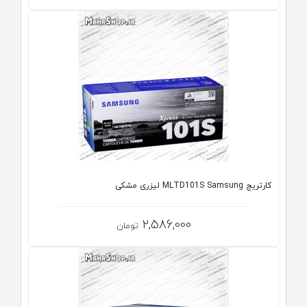
کارتریج MLTD101S Samsung لیزری مشکی
2,586,000
تومان