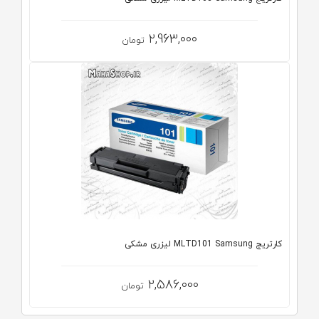
2,963,000
تومان
کارتریج MLTD101 Samsung لیزری مشکی
2,586,000
تومان