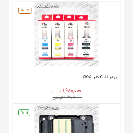
17 %
جوهر CL41 کانن WOX
1,980,000
تومان
2,376,000 تومان
11 %