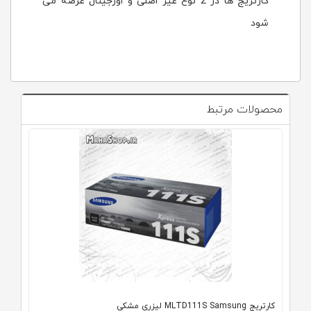
کارتریج ها در 2 نوع غیر اصلی و اورجینال عرضه می
شود
محصولات مرتبط
کارتریج MLTD111S Samsung لیزری مشکی