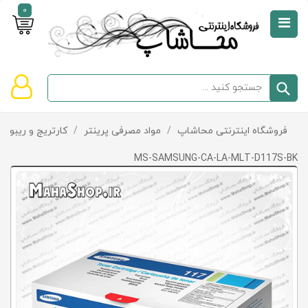
0
صفحه
نخست
سبد
فروشگاه اینترنتی محاشاپ
/
مواد مصرفی پرینتر
/
کارتریج و ریبون
دسته‌بندی
خرید
کالاها
خالی
MS-SAMSUNG-CA-LA-MLT-D117S-BK
است
تخفیف‌ها
و
پیشنهادها
تماس
با
ما