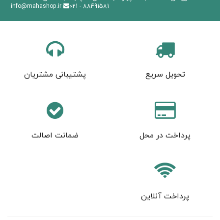
info@mahashop.ir
88491581 - 021
تحویل سریع
پشتیبانی مشتریان
پرداخت در محل
ضمانت اصالت
پرداخت آنلاین