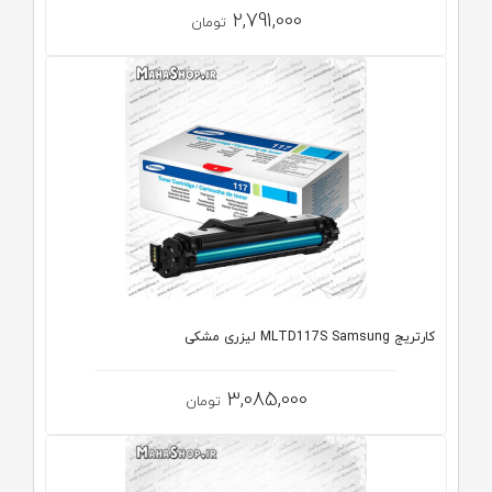
2,791,000
تومان
کارتریج MLTD117S Samsung لیزری مشکی
3,085,000
تومان