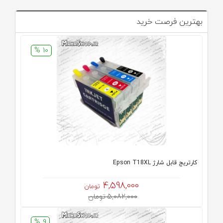
بهترین فرصت خرید
10 %
کارتریج قابل شارژ Epson T18XL
4,598,000
تومان
5,082,000 تومان
9 %