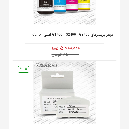
جوهر پرینترهای G1400 - G2400 - G3400 اصلی Canon
5,700,000
تومان
6,500,000 تومان
11 %