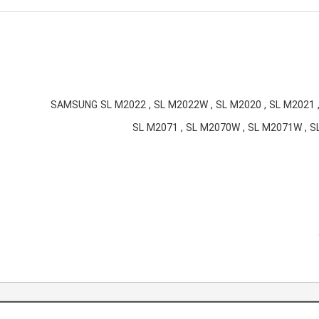
SAMSUNG SL M2022 , SL M2022W , SL M2020 , SL M2021 
SL M2071 , SL M2070W , SL M2071W , S