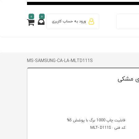
0
0
ورود به حساب کاربری
MS-SAMSUNG-CA-LA-MLTD111S
قابلیت چاپ 1000 برگ با پوشش 5%
کد فنی : MLT- D111S