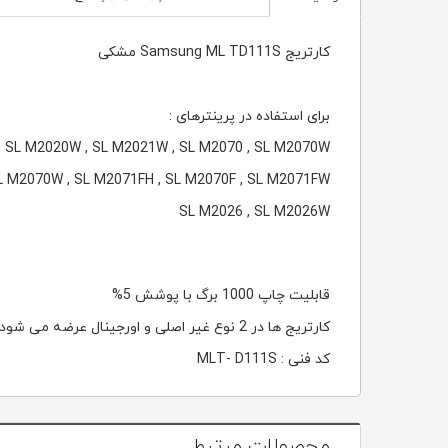
کارتریج Samsung ML TD111S مشکی
برای استفاده در پرینترهای :
, SL M2020W , SL M2021W , SL M2070 , SL M2070W
L M2070W , SL M2071FH , SL M2070F , SL M2071FW
SL M2026 , SL M2026W
قابلیت چاپ 1000 برگ با پوشش 5%
کارتریج ها در 2 نوع غیر اصلی و اورجینال عرضه می شود
کد فنی : MLT- D111S
محصولات مرتبط