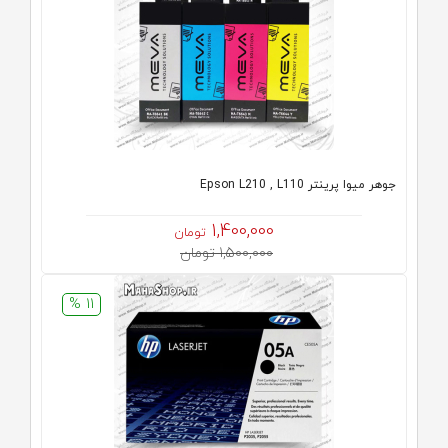
جوهر میوا پرینتر Epson L210 , L110
1,400,000
تومان
1,500,000 تومان
11 %