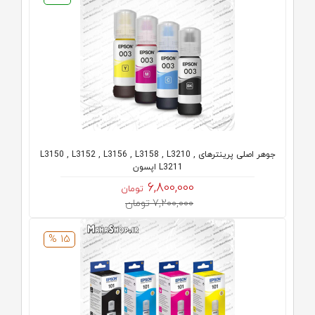
جوهر اصلی پرینترهای L3150 , L3152 , L3156 , L3158 , L3210 ,
L3211 اپسون
6,800,000
تومان
7,200,000 تومان
15 %