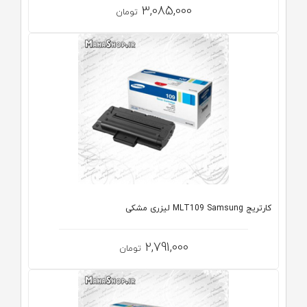
3,085,000
تومان
کارتریج MLT109 Samsung لیزری مشکی
2,791,000
تومان