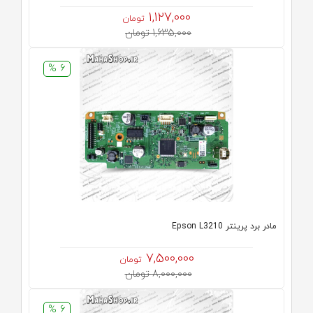
1,127,000
تومان
1,635,000 تومان
6 %
مادر برد پرینتر Epson L3210
7,500,000
تومان
8,000,000 تومان
6 %