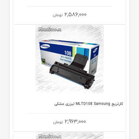
2,586,000
تومان
کارتریج MLTD108 Samsung لیزری مشکی
2,963,000
تومان