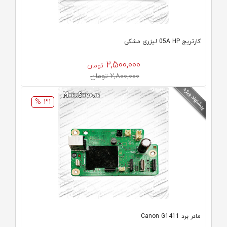
كارتريج 05A HP لیزری مشکی
2,500,000
تومان
2,800,000 تومان
31 %
مادر برد Canon G1411