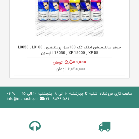
جوهر سابلیمیشن اینک تک 100میل پرینترهای L8050 , L8100 ,
L18050 , XP-15000 , XP-55 اپسون
5,500,000
تومان
6,050,000 تومان
ساعت کاری فروشگاه: شنبه تا چهارشنبه 10 الی 18 پنجشنبه 10 الی 15
4 -
info@mahashop.ir
88491581 - 021