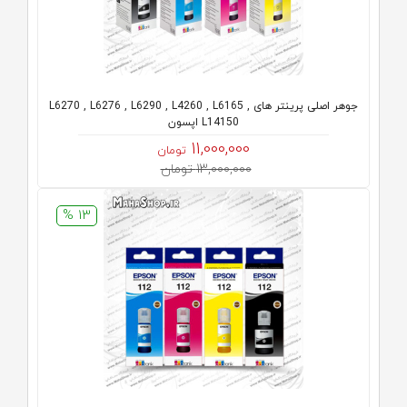
جوهر اصلی پرینتر های L6270 , L6276 , L6290 , L4260 , L6165 ,
L14150 اپسون
11,000,000
تومان
13,000,000 تومان
13 %