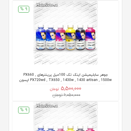
9 %
جوهر سابلیمیشن اینک تک 100میل پرینترهای PX660 ,
PX720wd , TX650 , 1430w , 1430 artIsan , 1500w اپسون
5,500,000
تومان
6,050,000 تومان
9 %