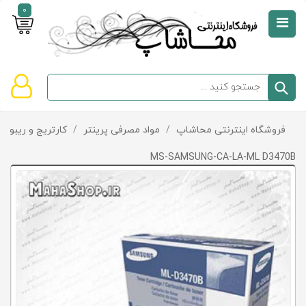
0
صفحه
نخست
سبد
فروشگاه اینترنتی محاشاپ
/
مواد مصرفی پرینتر
/
کارتریج و ریبون
دسته‌بندی
خرید
کالاها
خالی
MS-SAMSUNG-CA-LA-ML D3470B
است
تخفیف‌ها
و
پیشنهادها
تماس
با
ما