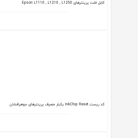
کابل فلت پرینترهای Epson L1110 , L1210 , L1250
کد ریست InkChip Reset یکبار مصرف پرینترهای جوهرافشان