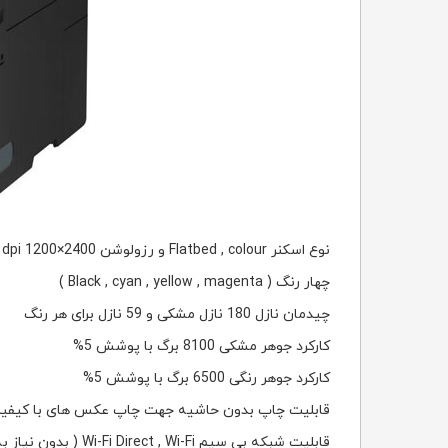
نوع اسکنر Flatbed , colour و رزولوشن 2400×1200 dpi
چهار رنگ ( Black , cyan , yellow , magenta )
چیدمان نازل 180 نازل مشکی و 59 نازل برای هر رنگ
کارکرد جوهر مشکی 8100 برگ با پوشش 5%
کارکرد جوهر رنگی 6500 برگ با پوشش 5%
قابلیت چاپ بدون حاشیه جهت چاپ عکس های با کیفیت 
قابلیت شبکه بی سیم Wi-Fi Direct , Wi-Fi ( بدون نیاز به اینترنت، دو دستگاه مختلف را به هم متصل و فایل‌ها را با سرعت بالا جابجا می کند.)