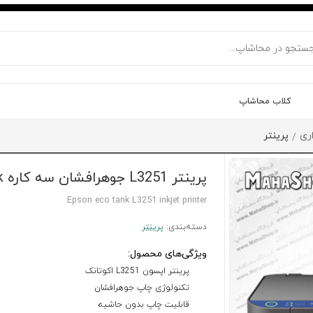
کلاب محاشاپ
ری
پرینتر
/
پرینتر L3251 جوهرافشان سه کاره Epson Eco Tank
Epson eco tank L3251 inkjet printer
دسته‌بندی:
پرینتر
ویژگی‌های محصول:
پرینتر اپسون L3251 اکوتانک
تکنولوژی چاپ جوهرافشان
قابلیت چاپ بدون حاشیه