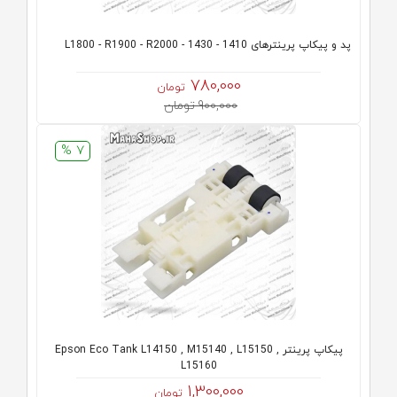
پد و پیکاپ پرینترهای 1410 - 1430 - L1800 - R1900 - R2000
780,000
تومان
900,000 تومان
7 %
پیکاپ پرینتر Epson Eco Tank L14150 , M15140 , L15150 ,
L15160
1,300,000
تومان