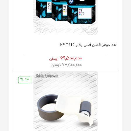
هد جوهر افشان اصلی پلاتر HP T610
69,500,000
تومان
73,500,000 تومان
13 %