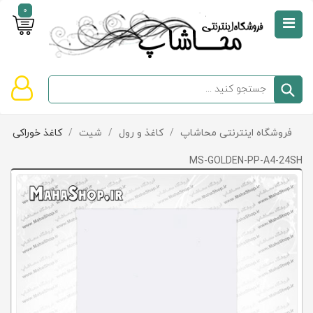
0
صفحه
نخست
سبد
فروشگاه اینترنتی محاشاپ
/
کاغذ و رول
/
شیت
/
کاغذ خوراکی
دسته‌بندی
خرید
کالاها
خالی
MS-GOLDEN-PP-A4-24SH
است
تخفیف‌ها
و
پیشنهادها
تماس
با
ما