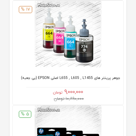
17 %
جوهر پرینتر های L655 , L605 , L1455 اصلی EPSON (بی جعبه)
9,000,000
تومان
10,890,000 تومان
5 %