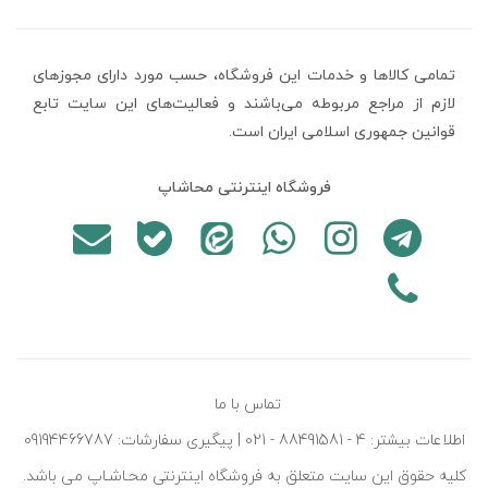
تمامی كالاها و خدمات اين فروشگاه، حسب مورد دارای مجوزهای
لازم از مراجع مربوطه می‌باشند و فعاليت‌های اين سايت تابع
قوانين جمهوری اسلامی ایران است.
فروشگاه اینترنتی محاشاپ
تماس با ما
اطلاعات بیشتر: 4 - 88491581 - 021 | پیگیری سفارشات: 09194466787
کليه حقوق اين سايت متعلق به فروشگاه اينترنتی محـاشـاپ می باشد.