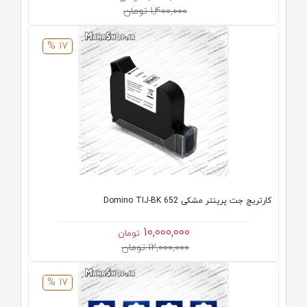
1,400,000 تومان
17 %
کارتریج جت پرینتر مشکی Domino TIJ-BK 652
10,000,000
تومان
12,000,000 تومان
17 %