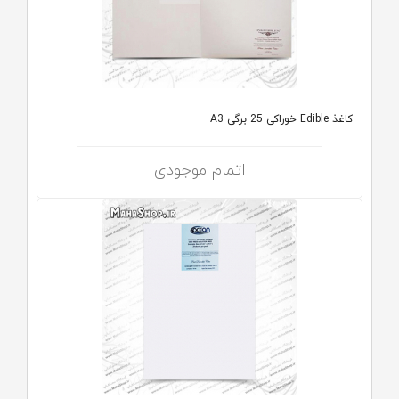
کاغذ Edible خوراکی 25 برگی A3
اتمام موجودی