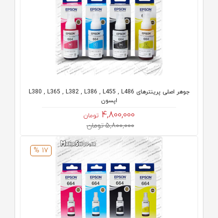
جوهر اصلی پرینترهای L380 , L365 , L382 , L386 , L455 , L486
اپسون
4,800,000
تومان
5,800,000 تومان
17 %