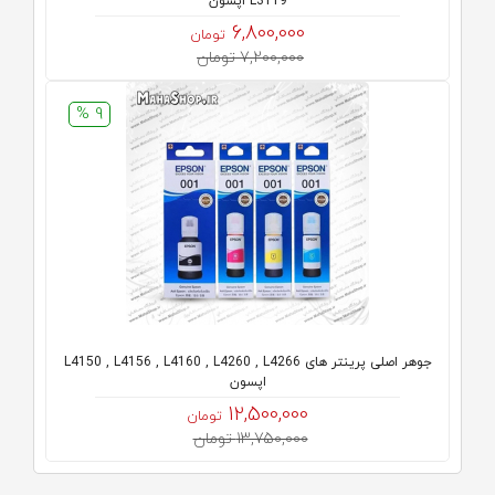
L3119 اپسون
6,800,000
تومان
7,200,000 تومان
9 %
جوهر اصلی پرینتر های L4150 , L4156 , L4160 , L4260 , L4266
اپسون
12,500,000
تومان
13,750,000 تومان