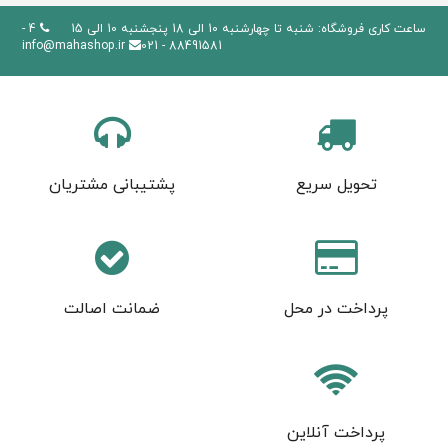
ساعت کاری فروشگاه: شنبه تا چهارشنبه 10 الی 18 پنجشنبه 10 الی 15
4 -
info@mahashop.ir
88491581 - 021
تحویل سریع
پشتیبانی مشتریان
پرداخت در محل
ضمانت اصالت
پرداخت آنلاین