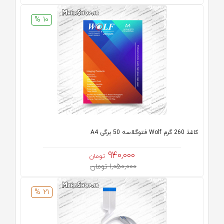
10 %
کاغذ 260 گرم Wolf فتوگلاسه 50 برگی A4
940,000
تومان
1,050,000 تومان
21 %