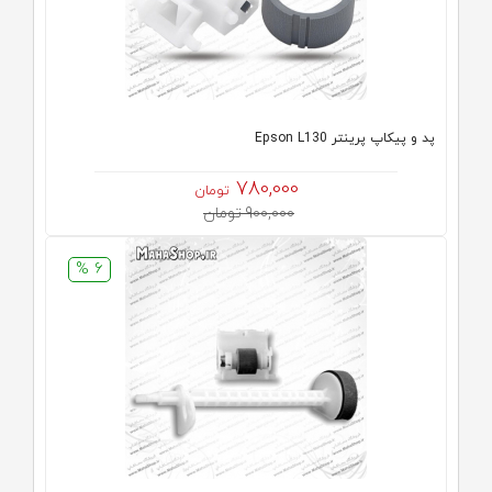
پد و پیکاپ پرینتر Epson L130
780,000
تومان
900,000 تومان
6 %