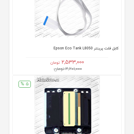
کابل فلت پرینتر Epson Eco Tank L8050
2,533,000
تومان
3,201,000 تومان
5 %