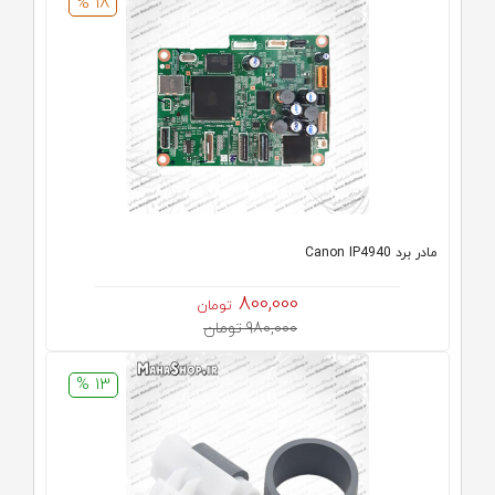
18 %
مادر برد Canon IP4940
800,000
تومان
980,000 تومان
13 %