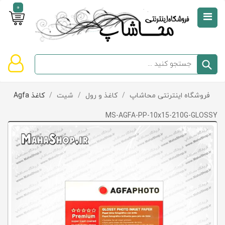
0
صفحه
نخست
سبد
فروشگاه اینترنتی محاشاپ
/
کاغذ و رول
/
شیت
/
کاغذ Agfa
دسته‌بندی
خرید
کالاها
خالی
MS-AGFA-PP-10x15-210G-GLOSSY
است
تخفیف‌ها
و
پیشنهادها
تماس
با
ما