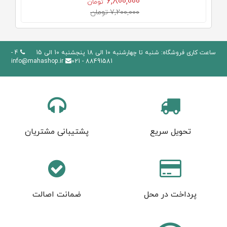
6,800,000
تومان
7,200,000 تومان
ساعت کاری فروشگاه: شنبه تا چهارشنبه 10 الی 18 پنجشنبه 10 الی 15
4 -
info@mahashop.ir
88491581 - 021
تحویل سریع
پشتیبانی مشتریان
پرداخت در محل
ضمانت اصالت