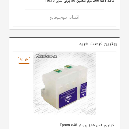
کاغذ آگفا 260 گرم ساتین 50 برگی سایز 10x15
اتمام موجودی
بهترین فرصت خرید
16 %
کارتریج قابل شارژ پرینتر Epson c48