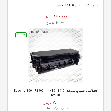
پد و پیکاپ پرینتر Epson L1110
850,000
تومان
900,000 تومان
13 %
کاغذکش اصلی پرینترهای 1410 - 1430 - Epson L1800 - R1900 -
R2000
7,000,000
تومان
8,000,000 تومان