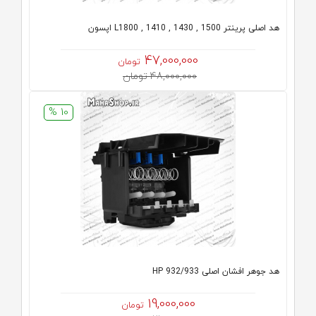
هد اصلی پرینتر L1800 , 1410 , 1430 , 1500 اپسون
47,000,000
تومان
48,000,000 تومان
10 %
هد جوهر افشان اصلی HP 932/933
19,000,000
تومان