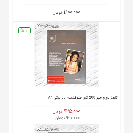
1,100,000
تومان
3 %
کاغذ دورو میر 200 گرم فتوگلاسه 50 برگی A4
925,000
تومان
950,000 تومان