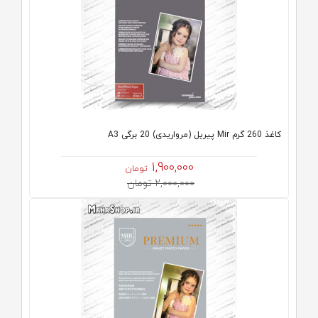
کاغذ 260 گرم Mir پیریل (مرواریدی) 20 برگی A3
1,900,000
تومان
2,000,000 تومان