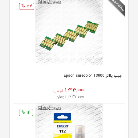
32 %
چیپ پلاتر Epson surecolor T3000
1,313,000
تومان
1,927,000 تومان
14 %