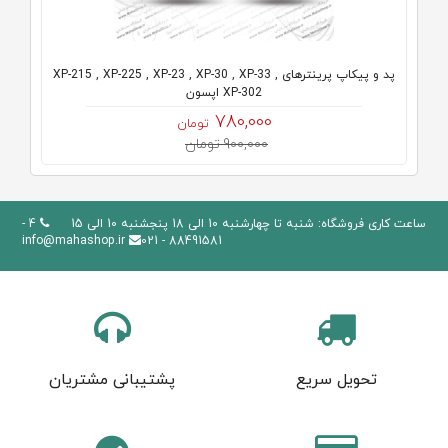
پد و پیکاپ پرینترهای XP-215 , XP-225 , XP-23 , XP-30 , XP-33 ,
XP-302 اپسون
780,000
تومان
900,000 تومان
ساعت کاری فروشگاه: شنبه تا چهارشنبه 10 الی 18 پنجشنبه 10 الی 15
4 -
info@mahashop.ir
88491581 - 021
تحویل سریع
پشتیبانی مشتریان