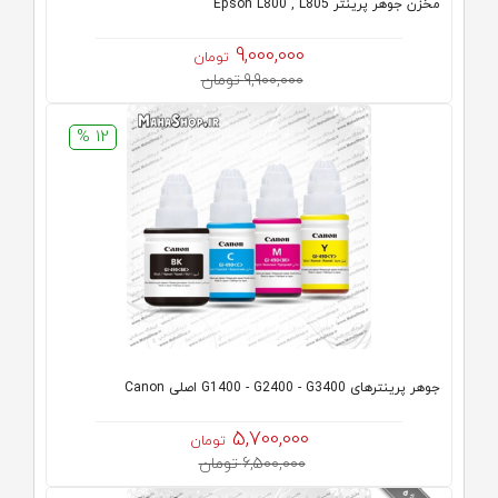
مخزن جوهر پرینتر Epson L800 , L805
9,000,000
تومان
9,900,000 تومان
12 %
جوهر پرینترهای G1400 - G2400 - G3400 اصلی Canon
5,700,000
تومان
6,500,000 تومان