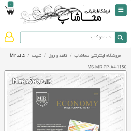
0
صفحه
نخست
سبد
فروشگاه اینترنتی محاشاپ
/
کاغذ و رول
/
شیت
/
کاغذ Mir
دسته‌بندی
خرید
کالاها
خالی
MS-MIR-PP-A4-115G
است
تخفیف‌ها
و
پیشنهادها
تماس
با
ما