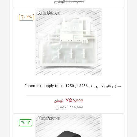
21,000,000 تومان
25 %
مخزن فابریک پرینتر Epson Ink supply tank L1250 , L3256
750,000
تومان
1,000,000 تومان
12 %