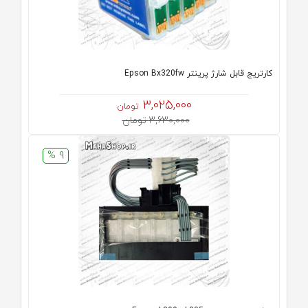
كارتريج قابل شارژ پرینتر Epson Bx320fw
3,025,000
تومان
3,630,000 تومان
9 %