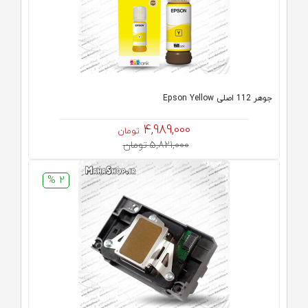
جوهر 112 اصلی Epson Yellow
4,989,000
تومان
5,821,000 تومان
2 %