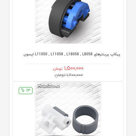
پیکاپ پرینترهای L11050 , L11058 , L18058 , L8058 اپسون
1,500,000
تومان
1,700,000 تومان
13 %