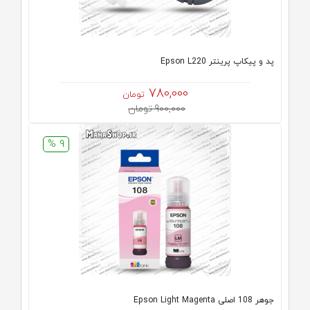
پد و پیکاپ پرینتر Epson L220
780,000
تومان
900,000 تومان
9 %
جوهر 108 اصلی Epson Light Magenta