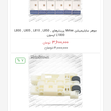
جوهر سابلیمیشن Mirtex پرینترهای L800 , L805 , L810 , L850 ,
L1800 اپسون
3,600,000
تومان
4,000,000 تومان
7 %