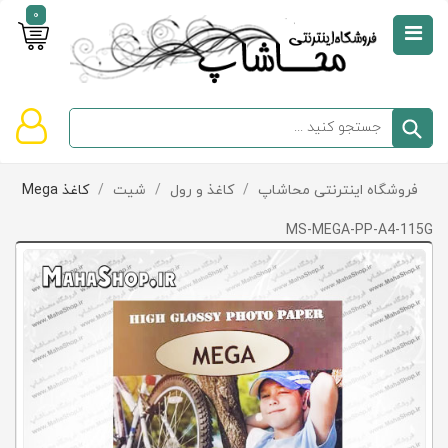
0
صفحه
نخست
سبد
فروشگاه اینترنتی محاشاپ
/
کاغذ و رول
/
شیت
/
کاغذ Mega
دسته‌بندی
خرید
کالاها
خالی
MS-MEGA-PP-A4-115G
است
تخفیف‌ها
و
پیشنهادها
تماس
با
ما