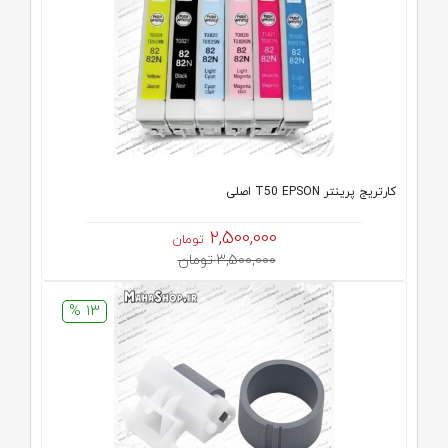
کارتریج پرینتر T50 EPSON اصلی
2,500,000
تومان
3,500,000 تومان
13 %