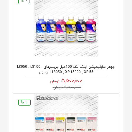
9 %
جوهر سابلیمیشن اینک تک 100میل پرینترهای L8050 , L8100 ,
L18050 , XP-15000 , XP-55 اپسون
5,500,000
تومان
6,050,000 تومان
10 %