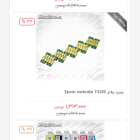
4,446,000 تومان
32 %
چیپ پلاتر Epson surecolor T5200
1,313,000
تومان
1,927,000 تومان
29 %