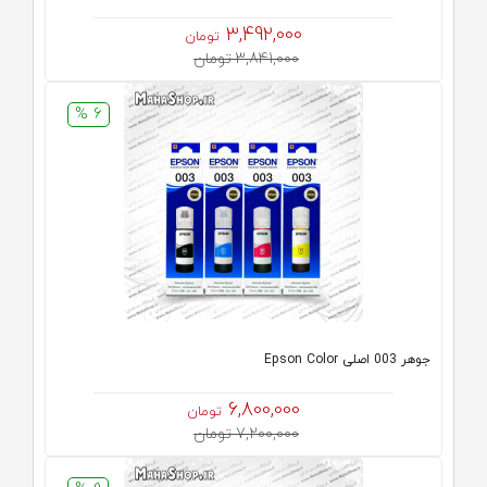
3,492,000
تومان
3,841,000 تومان
6 %
جوهر 003 اصلی Epson Color
6,800,000
تومان
7,200,000 تومان