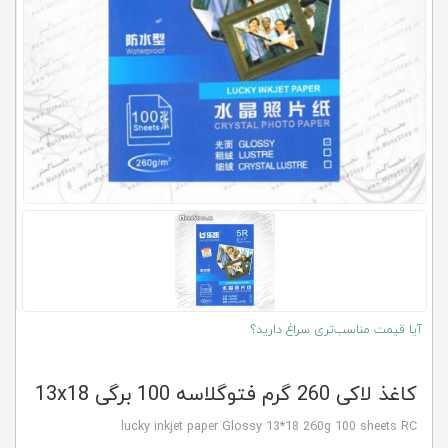
کلاب
محاشاپ
آیا قیمت مناسب‌تری سراغ دارید؟
کاغذ لاکی 260 گرم فتوگلاسه 100 برگی 13x18
lucky inkjet paper Glossy 13*18 260g 100 sheets RC