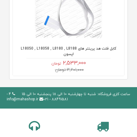
کابل فلت هد پرینتر های L18050 , L18058 , L8180 , L8188
اپسون
2,533,000
تومان
3,201,000 تومان
ساعت کاری فروشگاه: شنبه تا چهارشنبه 10 الی 18 پنجشنبه 10 الی 15
4 -
info@mahashop.ir
88491581 - 021