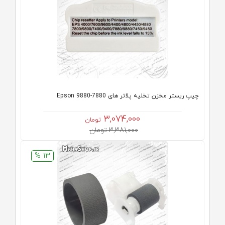
چیپ ریستر مخزن تخلیه پلاتر های Epson 9880-7880
3,074,000
تومان
3,381,000 تومان
13 %