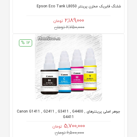
شلنگ فابریک مخزن پرینتر Epson Eco Tank L8050
2,189,000
تومان
2,750,000 تومان
12 %
جوهر اصلی پرینترهای Canon G1411 , G2411 , G3411 , G4400 ,
G4411
5,700,000
تومان
6,500,000 تومان