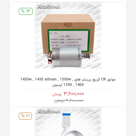
14 %
موتور CR کریج پرینتر های 1430w , 1430 artisan , 1500w ,
1390 , 1400 اپسون
3,600,000
تومان
4,200,000 تومان
21 %