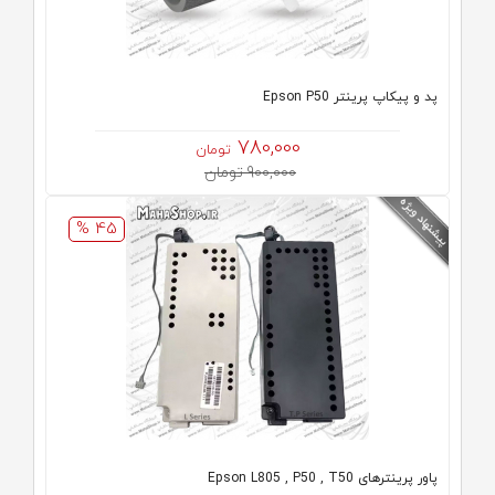
پد و پیکاپ پرینتر Epson P50
780,000
تومان
900,000 تومان
45 %
پاور پرینترهای Epson L805 , P50 , T50