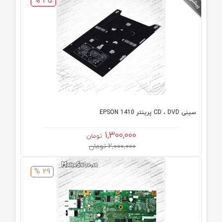
35 %
سینی CD ، DVD پرینتر EPSON 1410
1,300,000
تومان
2,000,000 تومان
29 %