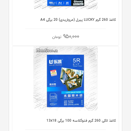
کاغذ 260 گرم LUCKY پیرل (مرواریدی) 20 برگی A4
950,000
تومان
کاغذ لاکی 260 گرم فتوگلاسه 100 برگی 13x18