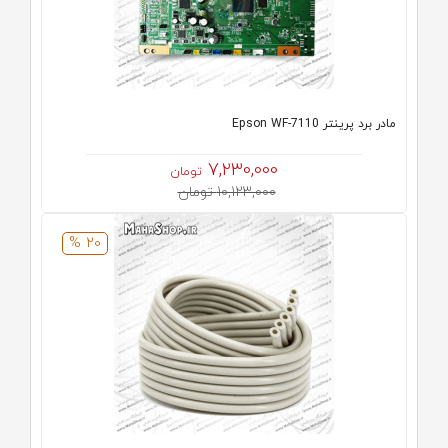
مادر برد پرینتر Epson WF-7110
7,230,000
تومان
10,123,000 تومان
20 %