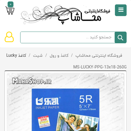
0
صفحه
نخست
سبد
فروشگاه اینترنتی محاشاپ
/
کاغذ و رول
/
شیت
/
کاغذ Lucky
دسته‌بندی
خرید
کالاها
خالی
MS-LUCKY-PPG-13x18-260G
است
تخفیف‌ها
و
پیشنهادها
تماس
با
ما