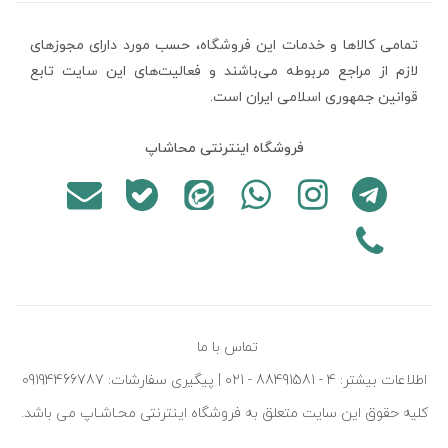
تمامی كالاها و خدمات اين فروشگاه، حسب مورد دارای مجوزهای
لازم از مراجع مربوطه می‌باشند و فعاليت‌های اين سايت تابع
قوانين جمهوری اسلامی ایران است.
فروشگاه اینترنتی محاشاپ
تماس با ما
اطلاعات بیشتر: 4 - 88491581 - 021 | پیگیری سفارشات: 09194466787
کليه حقوق اين سايت متعلق به فروشگاه اينترنتی محـاشـاپ می باشد.