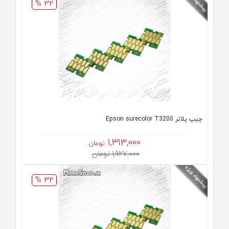
32 %
چیپ پلاتر Epson surecolor T3200
1,313,000
تومان
1,927,000 تومان
32 %