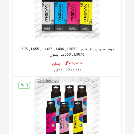
جوهر میوا پرینتر های L605 , L655 , L1455 , L486 , L3050 ,
L3060 , L3070 اپسون
1,400,000
تومان
1,500,000 تومان
9 %