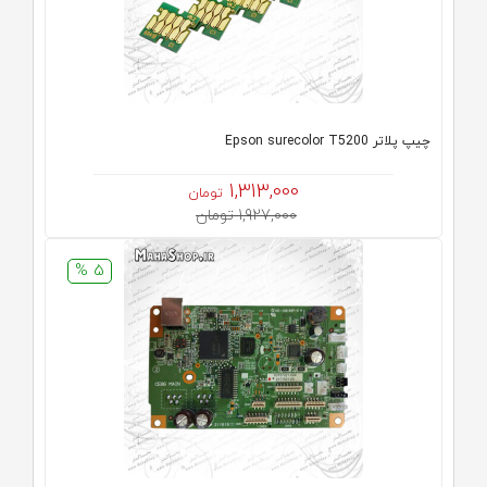
چیپ پلاتر Epson surecolor T5200
1,313,000
تومان
1,927,000 تومان
5 %