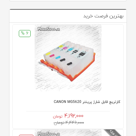
بهترین فرصت خرید
6 %
کارتریج قابل شارژ پرینتر CANON MG5620
4,192,000
تومان
4,446,000 تومان