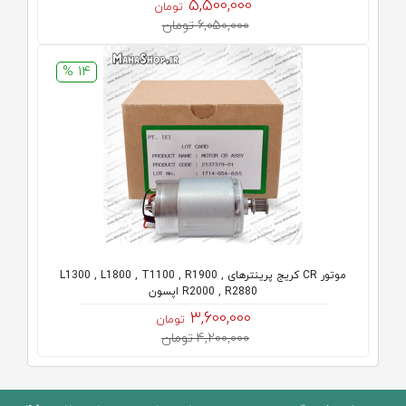
5,500,000
تومان
6,050,000 تومان
14 %
موتور CR کریج پرینترهای L1300 , L1800 , T1100 , R1900 ,
R2000 , R2880 اپسون
3,600,000
تومان
4,200,000 تومان