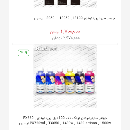
جوهر میوا پرینترهای L8050 , L18050 , L8100 اپسون
2,700,000
تومان
2,970,000 تومان
9 %
جوهر سابلیمیشن اینک تک 100میل پرینترهای PX660 ,
PX720wd , TX650 , 1430w , 1430 artIsan , 1500w اپسون