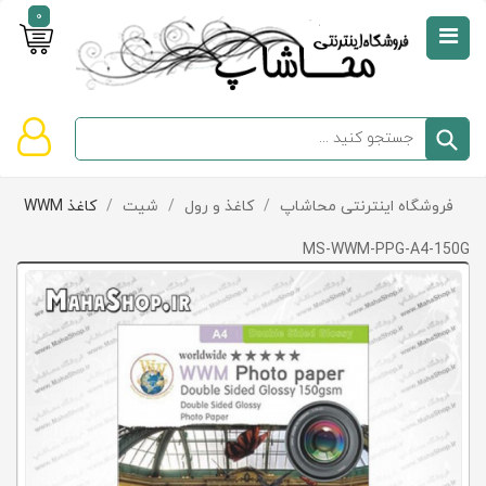
0
صفحه
نخست
سبد
فروشگاه اینترنتی محاشاپ
/
کاغذ و رول
/
شیت
/
کاغذ WWM
دسته‌بندی
خرید
کالاها
خالی
MS-WWM-PPG-A4-150G
است
تخفیف‌ها
و
پیشنهادها
تماس
با
ما