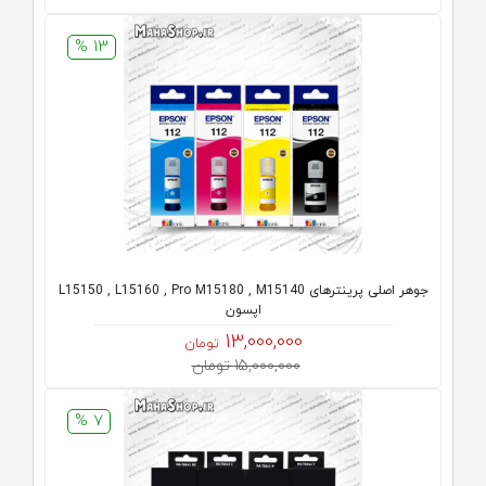
13 %
جوهر اصلی پرینترهای L15150 , L15160 , Pro M15180 , M15140
اپسون
13,000,000
تومان
15,000,000 تومان
7 %