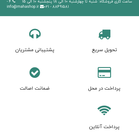
ساعت کاری فروشگاه: شنبه تا چهارشنبه 10 الی 18 پنجشنبه 10 الی 15
4 -
info@mahashop.ir
88491581 - 021
تحویل سریع
پشتیبانی مشتریان
پرداخت در محل
ضمانت اصالت
پرداخت آنلاین