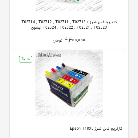
کارتریج قابل شارژ T02714 , T02712 , T02711 , T02713 /
T02524 , T02522 , T02521 , T02523 اپسون
4,400,000
تومان
10 %
کارتریج قابل شارژ Epson T18XL