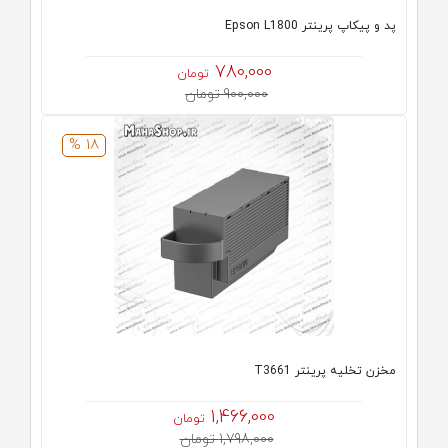
پد و پیکاپ پرینتر Epson L1800
780,000
تومان
900,000 تومان
18 %
مخزن تخلیه پرینتر T3661
1,466,000
تومان
1,798,000 تومان