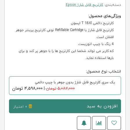
دسته‌بندی:
کارتریج قابل شارژ Epson
ویژگی‌های محصول:
کارتریج دائمی T 18Xl اپسون
کارتریج قابل شارژ یا Refillable Cartridge نوعی کارتریج پرینتر جوهر
افشان است
4 رنگ با چیپ اتوریست
که کاربر می تواند شخصا این کارتریج ها را با جوهر پر کند و برای
بارها استفاده نماید.
انتخاب نوع محصول:
یک سری کارتریج قابل شارژ بدون جوهر با چيپ دائمی
4,598,000
تومان
5,082,000 تومان
|
افزودن به سبد
0 امتیاز