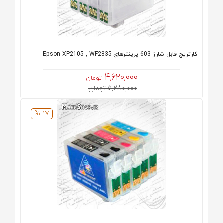
کارتریج قابل شارژ 603 پرینترهای Epson XP2105 , WF2835
4,620,000
تومان
5,280,000 تومان
17 %