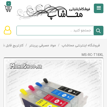
0
صفحه
نخست
سبد
فروشگاه اینترنتی محاشاپ
/
مواد مصرفی پرینتر
/
کارتریج قابل شار
دسته‌بندی
خرید
کالاها
خالی
MS-RC-T18XL
است
تخفیف‌ها
و
پیشنهادها
تماس
با
ما