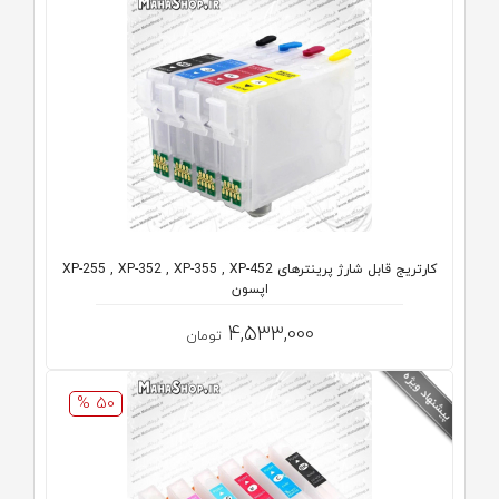
کارتریج قابل شارژ پرینترهای XP-255 , XP-352 , XP-355 , XP-452
اپسون
4,533,000
تومان
50 %