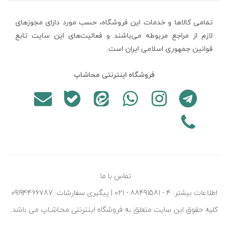
تمامی كالاها و خدمات اين فروشگاه، حسب مورد دارای مجوزهای
لازم از مراجع مربوطه می‌باشند و فعاليت‌های اين سايت تابع
قوانين جمهوری اسلامی ایران است.
فروشگاه اینترنتی محاشاپ
تماس با ما
اطلاعات بیشتر: 4 - 88491581 - 021 | پیگیری سفارشات: 09194466787
کليه حقوق اين سايت متعلق به فروشگاه اينترنتی محـاشـاپ می باشد.