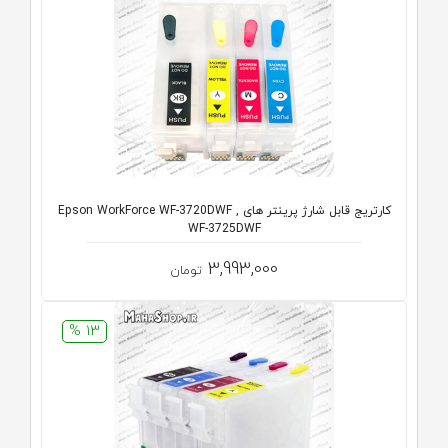
کارتریج قابل شارژ پرینتر های Epson WorkForce WF-3720DWF ,
WF-3725DWF
3,993,000
تومان
13 %