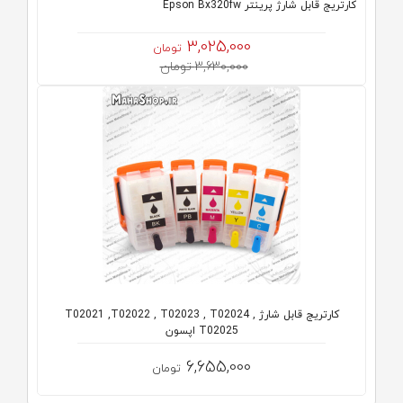
كارتريج قابل شارژ پرینتر Epson Bx320fw
3,025,000
تومان
3,630,000 تومان
کارتریج قابل شارژ T02021 ,T02022 , T02023 , T02024 ,
T02025 اپسون
6,655,000
تومان