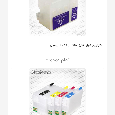
کارتریج قابل شارژ T066 , T067 اپسون
اتمام موجودی