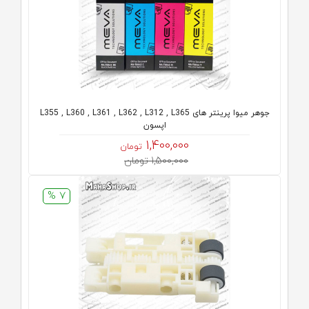
جوهر میوا پرینتر های L355 , L360 , L361 , L362 , L312 , L365
اپسون
1,400,000
تومان
1,500,000 تومان
7 %