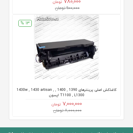
780,000
تومان
900,000 تومان
13 %
کاغذکش اصلی پرینترهای 1390 , 1400 , 1430w , 1430 artisan ,
T1100 , L1300 اپسون
7,000,000
تومان
8,000,000 تومان