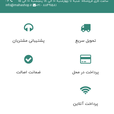
ساعت کاری فروشگاه: شنبه تا چهارشنبه 10 الی 18 پنجشنبه 10 الی 15
4 -
info@mahashop.ir
88491581 - 021
تحویل سریع
پشتیبانی مشتریان
پرداخت در محل
ضمانت اصالت
پرداخت آنلاین