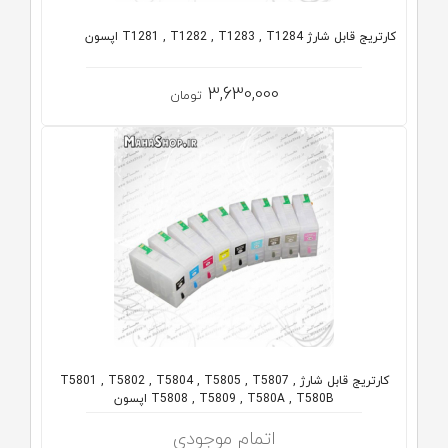
كارتريج قابل شارژ T1281 , T1282 , T1283 , T1284 اپسون
3,630,000
تومان
کارتریج قابل شارژ T5801 , T5802 , T5804 , T5805 , T5807 ,
T5808 , T5809 , T580A , T580B اپسون
اتمام موجودی