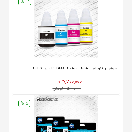
12 %
جوهر پرینترهای G1400 - G2400 - G3400 اصلی Canon
5,700,000
تومان
6,500,000 تومان
5 %