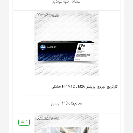
اتمام موجودی
کارتریج لیزری پرینتر HP M12 , M26 مشکی
2,605,000
تومان
9 %