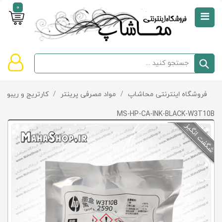
0
صفحه
نخست
سبد
فروشگاه اینترنتی محاشاپ
/
مواد مصرفی پرینتر
/
کارتریج و ریبون
دسته‌بندی
خرید
کالاها
خالی
MS-HP-CA-INK-BLACK-W3T10B
است
تخفیف‌ها
و
پیشنهادها
تماس
با
ما