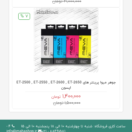
21,000,000 تومان
7 %
جوهر میوا پرینتر های ET-2500 , ET-2550 , ET-2600 , ET-2650
اپسون
1,400,000
تومان
1,500,000 تومان
ساعت کاری فروشگاه: شنبه تا چهارشنبه 10 الی 18 پنجشنبه 10 الی 15
4 -
info@mahashop.ir
88491581 - 021