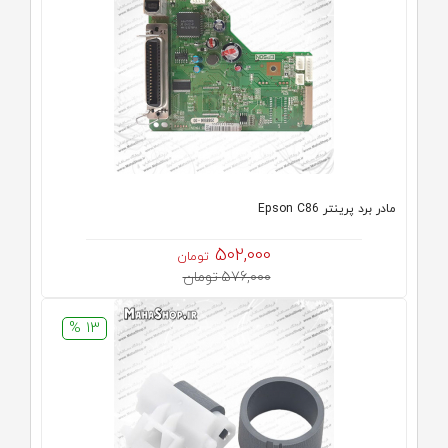
مادر برد پرینتر Epson C86
502,000
تومان
576,000 تومان
13 %