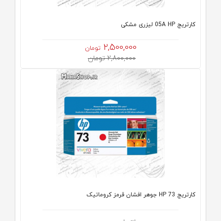
كارتريج 05A HP لیزری مشکی
2,500,000
تومان
2,800,000 تومان
کارتریج HP 73 جوهر افشان قرمز کروماتیک