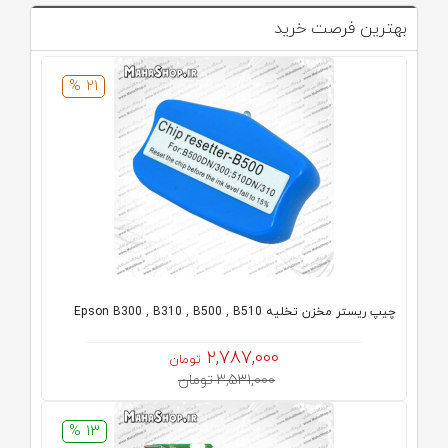
بهترین فرصت خرید
21 %
چیپ ریستر مخزن تخلیه Epson B300 , B310 , B500 , B510
2,787,000
تومان
3,531,000 تومان
13 %