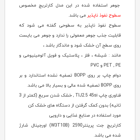
جوهر استفاده شده در این مدل کارتریج مخصوص
سطوح نفوذ ناپذیر
می باشد.
سطوح نفوذ ناپذیر به سطوحی گفته می شود که
قابلیت جذب جوهر معمولی را ندارد و جوهر می بایست
روی سطح آن خشک شود و ماندگار باشد ،
مانند : شیشه ، فلز ، پلاستیک و فویل آلومینیومی و
PET , PE و PVC
دوام چاپ بر روی BOPP تصفیه نشده استاندارد و بر
روی BOPP تصفیه شده عالی و بسیار بالا می باشد.
فناوری چاپ TIJ2.5 45si , خشک شدن سریع (کمتر از 3
ثانیه) بدون کمک گرفتن از دستگاه های خشک کن
مورد استفاده در صنایع غذایی و دارویی
کارتریج جت پرینتر2590 (W3T10B) اورجینال شارژ
شده می باشد.