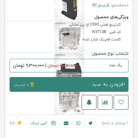
دسته‌بندی:
کارتریج HP
ویژگی‌های محصول:
کارتریج اصلی 2590 اچ پی مشکی
کد فنی : W3T10B
کاست فابریک شارژ شده
انتخاب نوع محصول:
9,300,000
تومان
یک عدد
11,000,000 تومان
|
افزودن به سبد
0 امتیاز
0 پرسش و پاسخ
کپی لینک
-
(0)