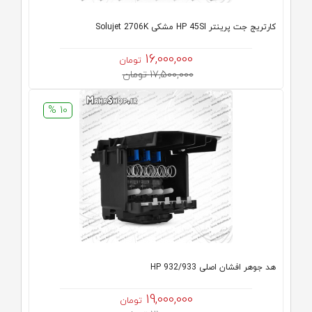
کارتریج جت پرینتر HP 45SI مشکی Solujet 2706K
16,000,000
تومان
17,500,000 تومان
10 %
هد جوهر افشان اصلی HP 932/933
19,000,000
تومان