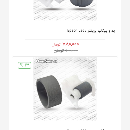
پد و پیکاپ پرینتر Epson L365
780,000
تومان
900,000 تومان
13 %