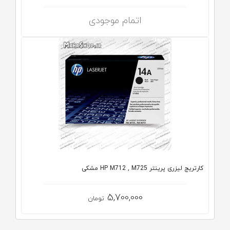
اتمام موجودی
کارتریج لیزری پرینتر HP M712 , M725 مشکی
5,700,000
تومان