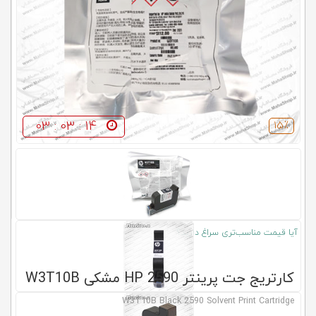
کلاب
محاشاپ
03 : 03 : 12
15٪
آیا قیمت مناسب‌تری سراغ دارید؟
کارتریج جت پرینتر 2590 HP مشکی W3T10B
W3T10B Black 2590 Solvent Print Cartridge