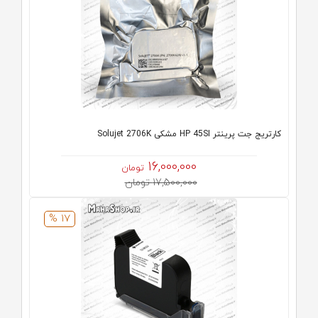
کارتریج جت پرینتر HP 45SI مشکی Solujet 2706K
16,000,000
تومان
17,500,000 تومان
17 %