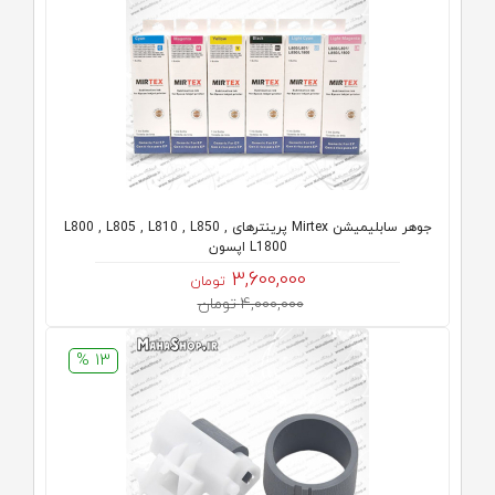
جوهر سابلیمیشن Mirtex پرینترهای L800 , L805 , L810 , L850 ,
L1800 اپسون
3,600,000
تومان
4,000,000 تومان
13 %