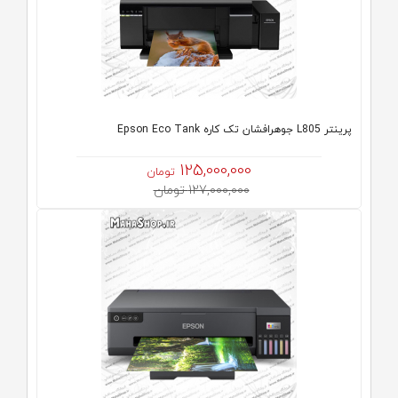
پرینتر L805 جوهرافشان تک کاره Epson Eco Tank
125,000,000
تومان
127,000,000 تومان