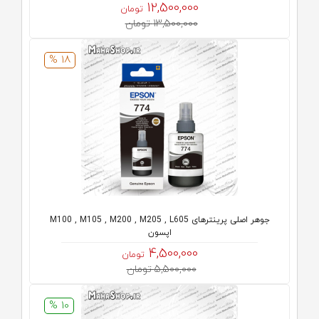
12,500,000
تومان
13,500,000 تومان
18 %
جوهر اصلی پرینترهای M100 , M105 , M200 , M205 , L605
اپسون
4,500,000
تومان
5,500,000 تومان
10 %