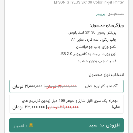
EPSON STYLUS SX130 Color Inkjet Printer
دسته‌بندی:
پرینتر
ویژگی‌های محصول:
پرینتر اپسون SX130 استایلوس
چاپ رنگی ، سه کاره ، سایز A4
تکنولوژی چاپ جوهرافشان
نوع پورت ارتباط به کامپیوتر USB 2.0
قابلیت چاپ بدون حاشیه
انتخاب نوع محصول:
19,000,000
تومان
آکبند با کارتریج اصلی
22,000,000 تومان
|
بهمراه یک سری قابل شارژ و جوهر 100 میل (بدون کارتریج های
23,000,000
تومان
اصلی)
26,000,000 تومان
|
افزودن به سبد
0 امتیاز