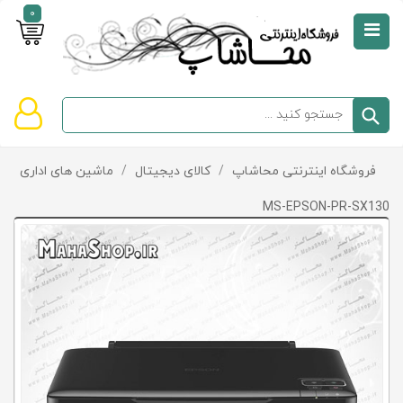
0
صفحه
نخست
سبد
فروشگاه اینترنتی محاشاپ
/
کالای دیجیتال
/
ماشین های اداری
/
دسته‌بندی
خرید
کالاها
خالی
MS-EPSON-PR-SX130
است
تخفیف‌ها
و
پیشنهادها
تماس
با
ما