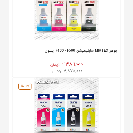
جوهر MIRTEX سابلیمیشن F100 - F500 اپسون
4,389,000
تومان
4,878,000 تومان
17 %