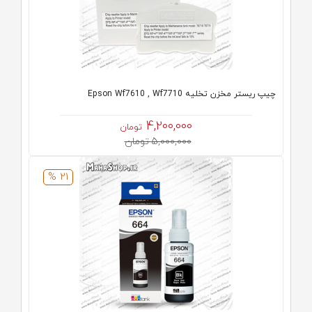
چیپ ریستر مخزن تخلیه Epson Wf7610 , Wf7710
4,200,000
تومان
5,000,000 تومان
21 %