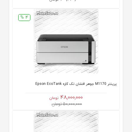
4 %
پرینتر M1170 جوهر افشان تک کاره Epson EcoTank
48,000,000
تومان
50,000,000 تومان