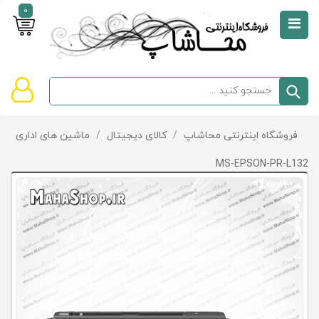
0
صفحه
نخست
سبد
فروشگاه اینترنتی محاشاپ
/
کالای دیجیتال
/
ماشین های اداری
/
دسته‌بندی
خرید
کالاها
خالی
MS-EPSON-PR-L132
است
تخفیف‌ها
و
پیشنهادها
تماس
با
ما