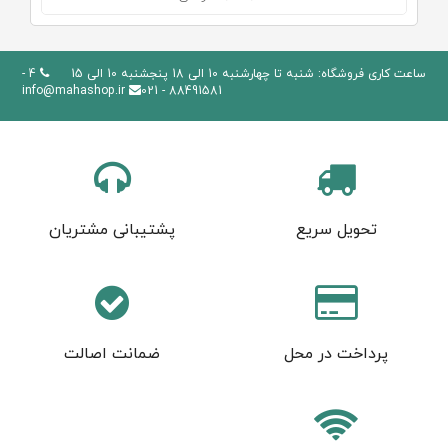
ساعت کاری فروشگاه: شنبه تا چهارشنبه 10 الی 18 پنجشنبه 10 الی 15
4 -
info@mahashop.ir
88491581 - 021
تحویل سریع
پشتیبانی مشتریان
پرداخت در محل
ضمانت اصالت