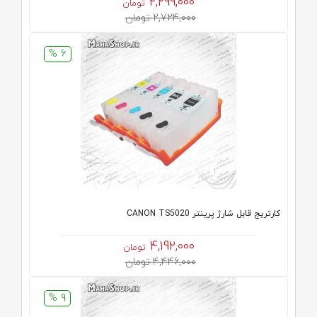
2,299,000
تومان
2,724,000 تومان
6 %
کارتریج قابل شارژ پرینتر CANON TS5020
4,192,000
تومان
4,446,000 تومان
9 %