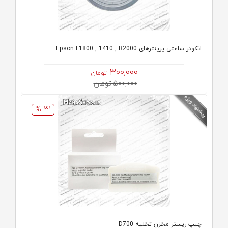
انکودر ساعتی پرینترهای Epson L1800 , 1410 , R2000
300,000
تومان
500,000 تومان
31 %
چیپ ریستر مخزن تخلیه D700