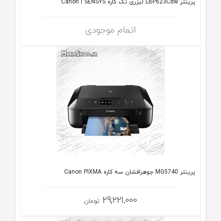
پرینتر LBP623Cdw لیزری تک کاره Canon i SENSYS
اتمام موجودی
پرینتر MG5740 جوهرافشان سه کاره Canon PIXMA
29,221,000
تومان