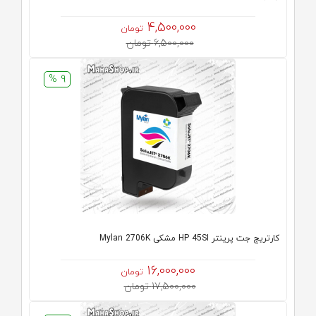
4,500,000
تومان
6,500,000 تومان
9 %
کارتریج جت پرینتر HP 45SI مشکی Mylan 2706K
16,000,000
تومان
17,500,000 تومان