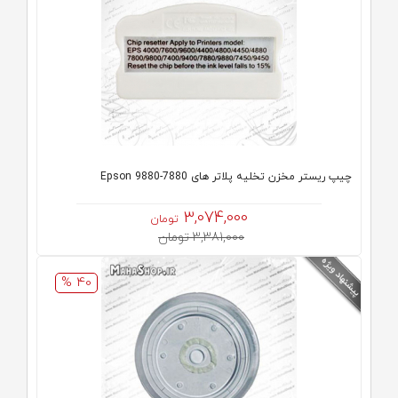
چیپ ریستر مخزن تخلیه پلاتر های Epson 9880-7880
3,074,000
تومان
3,381,000 تومان
40 %