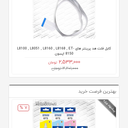
کابل فلت هد پرینتر های L8100 , L8051 , L8160 , L8168 , ET-
8150 اپسون
2,533,000
تومان
3,201,000 تومان
بهترین فرصت خرید
7 %