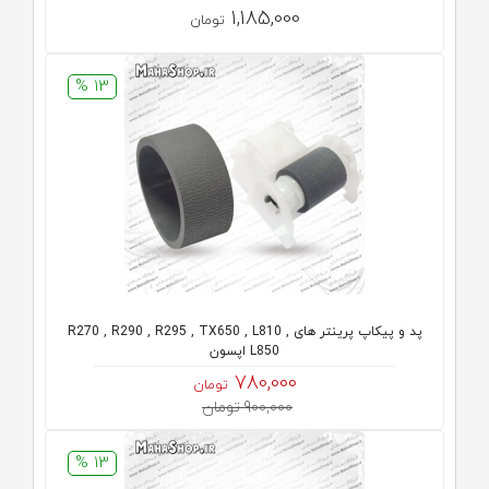
1,185,000
تومان
13 %
پد و پیکاپ پرینتر های R270 , R290 , R295 , TX650 , L810 ,
L850 اپسون
780,000
تومان
900,000 تومان
13 %