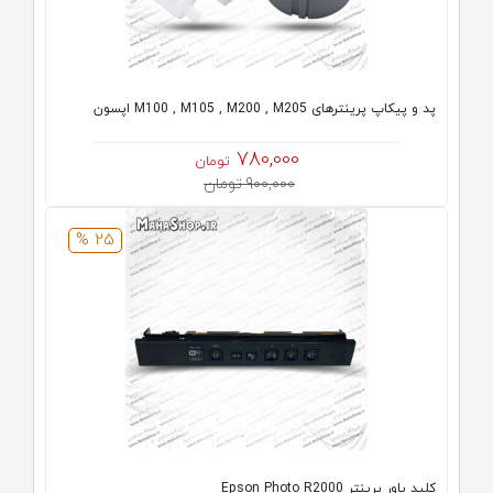
پد و پیکاپ پرینترهای M100 , M105 , M200 , M205 اپسون
780,000
تومان
900,000 تومان
25 %
کلید پاور پرینتر Epson Photo R2000