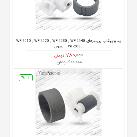
پد و پیکاپ پرینترهای WF-2010 , WF-2520 , WF-2530 , WF-2540
, WF-2630 اپسون
780,000
تومان
900,000 تومان
13 %