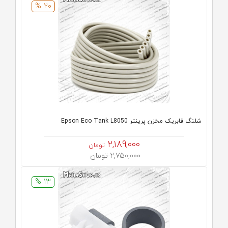
20 %
شلنگ فابریک مخزن پرینتر Epson Eco Tank L8050
2,189,000
تومان
2,750,000 تومان
13 %