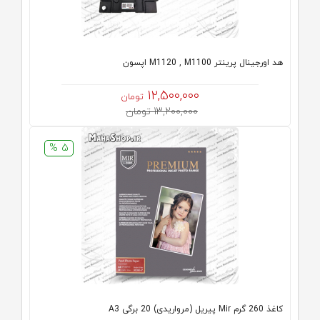
هد اورجینال پرینتر M1120 , M1100 اپسون
12,500,000
تومان
13,200,000 تومان
5 %
کاغذ 260 گرم Mir پیریل (مرواریدی) 20 برگی A3