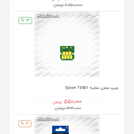
2,650,000 تومان
13 %
چیپ مخزن تخلیه Epson T04D1
550,000
تومان
634,000 تومان
21 %