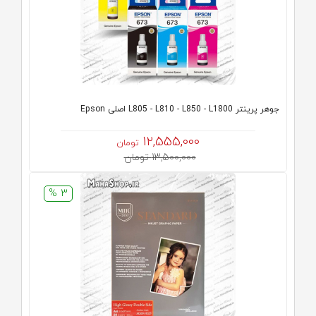
جوهر پرینتر L805 - L810 - L850 - L1800 اصلی Epson
12,555,000
تومان
13,500,000 تومان
3 %