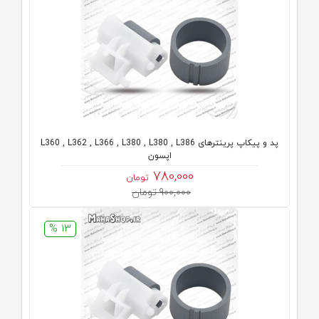
پد و پیکاپ پرینترهای L360 , L362 , L366 , L380 , L380 , L386
اپسون
780,000
تومان
900,000 تومان
13 %