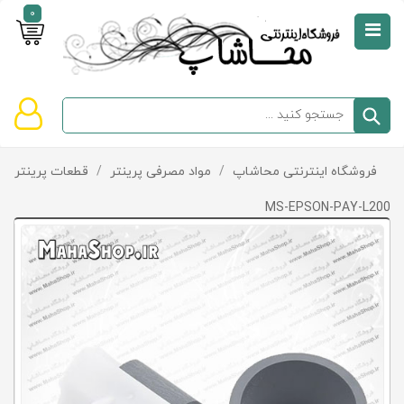
0
صفحه
نخست
سبد
فروشگاه اینترنتی محاشاپ
/
مواد مصرفی پرینتر
/
قطعات پرینتر و پ
دسته‌بندی
خرید
کالاها
خالی
MS-EPSON-PAY-L200
است
تخفیف‌ها
و
پیشنهادها
تماس
با
ما