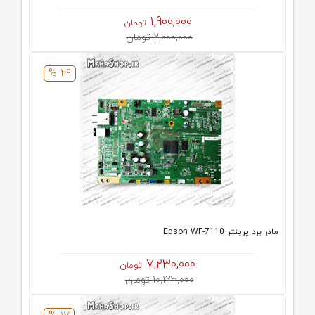
1,900,000
تومان
2,000,000 تومان
29 %
مادر برد پرینتر Epson WF-7110
7,230,000
تومان
10,123,000 تومان