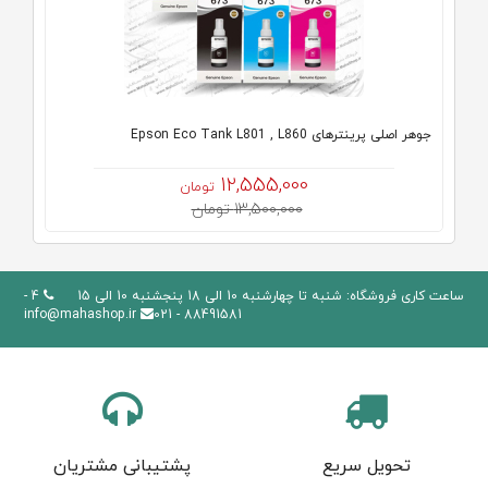
جوهر اصلی پرینترهای Epson Eco Tank L801 , L860
12,555,000
تومان
13,500,000 تومان
ساعت کاری فروشگاه: شنبه تا چهارشنبه 10 الی 18 پنجشنبه 10 الی 15
4 -
info@mahashop.ir
88491581 - 021
تحویل سریع
پشتیبانی مشتریان