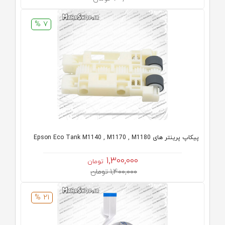
7 %
پیکاپ پرینتر های Epson Eco Tank M1140 , M1170 , M1180
1,300,000
تومان
1,400,000 تومان
21 %