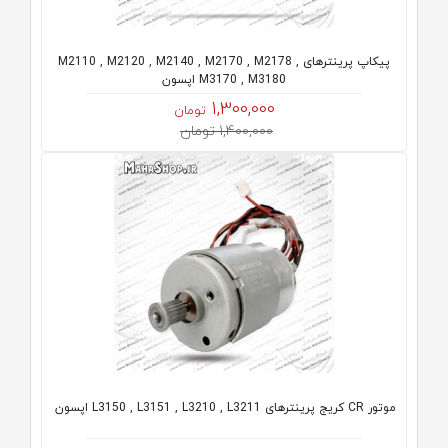
پیکاپ پرینترهای M2110 , M2120 , M2140 , M2170 , M2178 ,
M3170 , M3180 اپسون
1,300,000
تومان
1,400,000 تومان
موتور CR کریج پرینترهای L3150 , L3151 , L3210 , L3211 اپسون