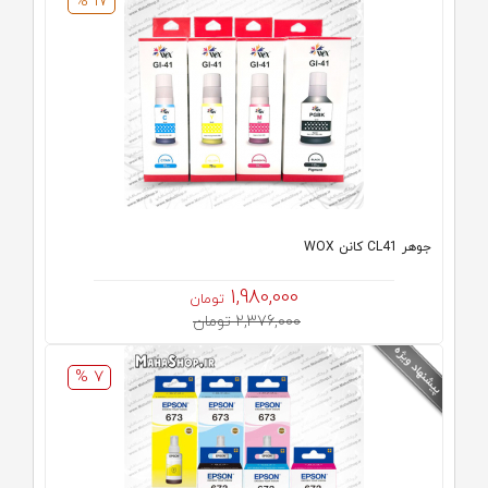
17 %
جوهر CL41 کانن WOX
1,980,000
تومان
2,376,000 تومان
7 %