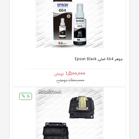
جوهر 664 اصلی Epson Black
1,500,000
تومان
1,900,000 تومان
5 %