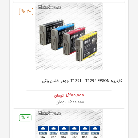
20 %
کارتریج T1291 - T1294 EPSON جوهر افشان رنگی
1,200,000
تومان
1,500,000 تومان
7 %