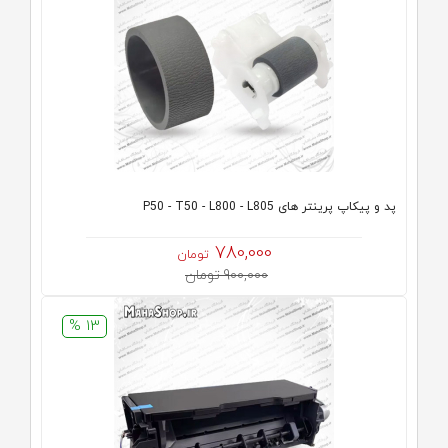
پد و پیکاپ پرینتر های P50 - T50 - L800 - L805
780,000
تومان
900,000 تومان
13 %