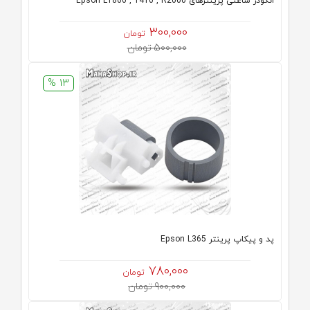
انکودر ساعتی پرینترهای Epson L1800 , 1410 , R2000
300,000
تومان
500,000 تومان
13 %
پد و پیکاپ پرینتر Epson L365
780,000
تومان
900,000 تومان