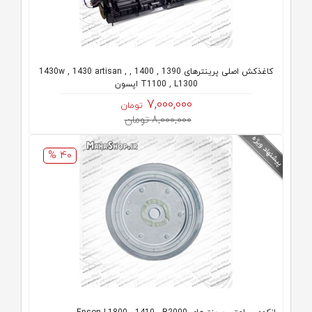
کاغذکش اصلی پرینترهای 1390 , 1400 , 1430w , 1430 artisan ,
T1100 , L1300 اپسون
7,000,000
تومان
8,000,000 تومان
40 %