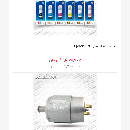
جوهر 057 اصلی Epson Set
12,500,000
تومان
13,500,000 تومان