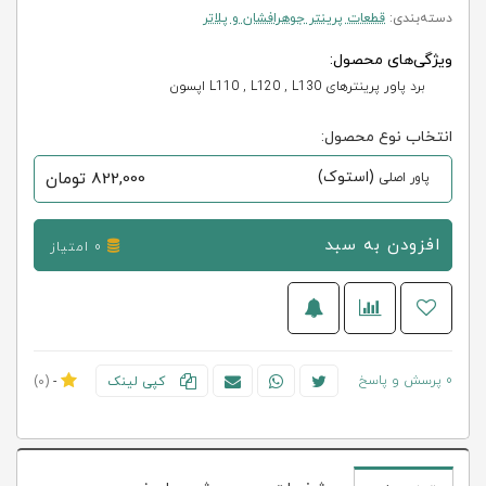
دسته‌بندی:
قطعات پرینتر جوهرافشان و پلاتر
ویژگی‌های محصول:
برد پاور پرینترهای L110 , L120 , L130 اپسون
انتخاب نوع محصول:
(استوک)
822,000
تومان
پاور اصلی
افزودن به سبد
0 امتیاز
0 پرسش و پاسخ
کپی لینک
-
(0)