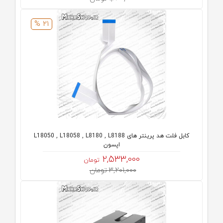
21 %
کابل فلت هد پرینتر های L18050 , L18058 , L8180 , L8188
اپسون
2,533,000
تومان
3,201,000 تومان