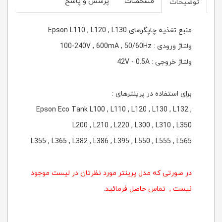
مشخصات
پرسش و پاسخ
توضیحات
منبع تغذیه چاپگرهای Epson L110 , L120 , L130
ولتاژ ورودی : z
100-240V , 600mA , 50/60H
ولتاژ خروجی : 42V - 0.5A
برای استفاده در پرینترهای :
Epson Eco Tank L100 , L110 , L120 , L130 , L132 ,
L200 , L210 , L220 , L300 , L310 , L350
L355 , L365 , L382 , L386 , L395 , L550 , L555 , L565
در صورتی که مدل پرینتر مورد نظرتان در لیست موجود
نیست , تماس حاصل فرمائید.