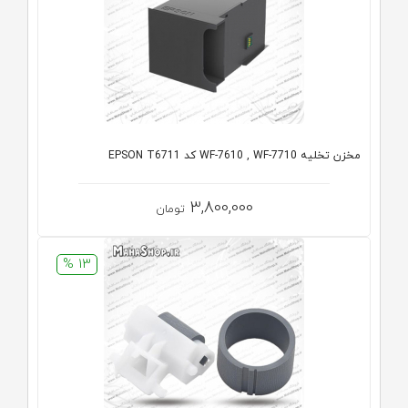
مخزن تخلیه WF-7610 , WF-7710 کد EPSON T6711
3,800,000
تومان
13 %