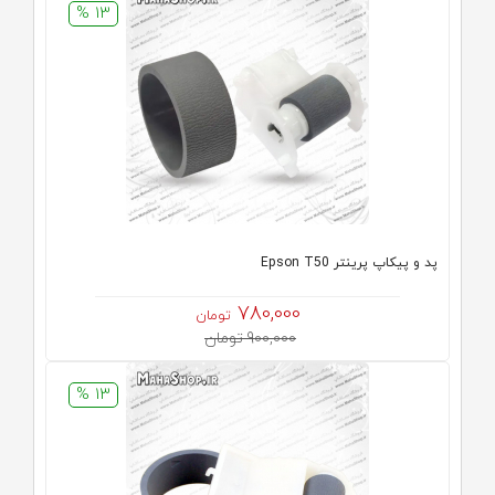
13 %
پد و پیکاپ پرینتر Epson T50
780,000
تومان
900,000 تومان
13 %