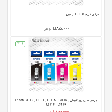
موتور کریج L3210 اپسون
1,185,000
تومان
6 %
جوهر اصلی پرینترهای Epson L3110 , L3111 , L3115 , L3116 ,
L3118 , L3119