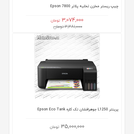
چیپ ریستر مخزن تخلیه پلاتر Epson 7800
3,074,000
تومان
3,381,000 تومان
پرینتر L1250 جوهرافشان تک کاره Epson Eco Tank
35,000,000
تومان