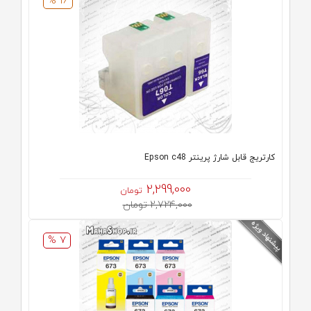
16 %
کارتریج قابل شارژ پرینتر Epson c48
2,299,000
تومان
2,724,000 تومان
7 %