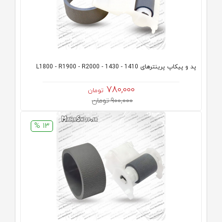
پد و پیکاپ پرینترهای 1410 - 1430 - L1800 - R1900 - R2000
780,000
تومان
900,000 تومان
13 %