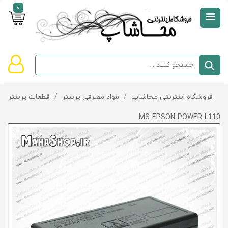
0
صفحه
نخست
سبد
فروشگاه اینترنتی محاشاپ
/
مواد مصرفی پرینتر
/
قطعات پرینتر و پ
دسته‌بندی
خرید
کالاها
خالی
MS-EPSON-POWER-L110
است
تخفیف‌ها
و
پیشنهادها
تماس
با
ما