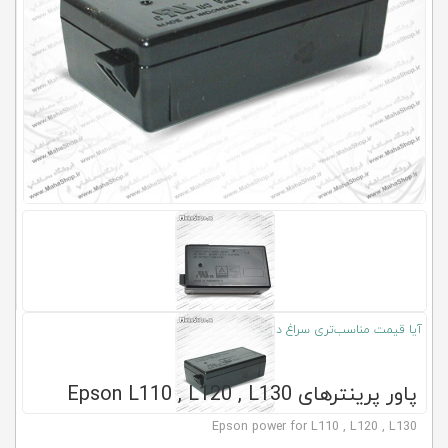
کلاب
محاشاپ
آیا قیمت مناسب‌تری سراغ دارید؟
پاور پرینترهای Epson L110 , L120 , L130
Epson power for L110 , L120 , L130