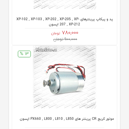
پد و پیکاپ پرینترهای XP-102 , XP-103 , XP-202 , XP-205 , XP-
207 , XP-212 اپسون
780,000
تومان
900,000 تومان
13 %
موتور کریج CR پرینتر های PX660 , L800 , L810 , L850 اپسون