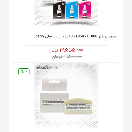
جوهر پرینتر L805 - L810 - L850 - L1800 اصلی Epson
12,555,000
تومان
13,500,000 تومان
9 %