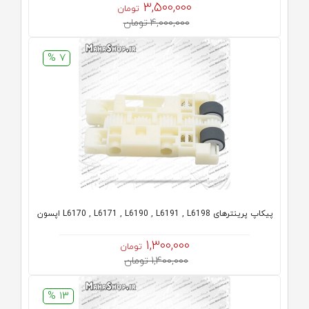
3,500,000
تومان
4,000,000 تومان
7 %
پیکاپ پرینترهای L6170 , L6171 , L6190 , L6191 , L6198 اپسون
1,300,000
تومان
1,400,000 تومان
13 %