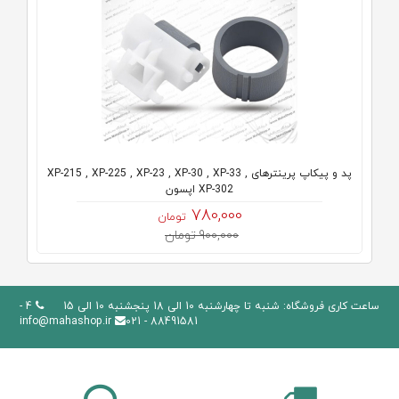
پد و پیکاپ پرینترهای XP-215 , XP-225 , XP-23 , XP-30 , XP-33 ,
XP-302 اپسون
780,000
تومان
900,000 تومان
ساعت کاری فروشگاه: شنبه تا چهارشنبه 10 الی 18 پنجشنبه 10 الی 15
4 -
info@mahashop.ir
88491581 - 021