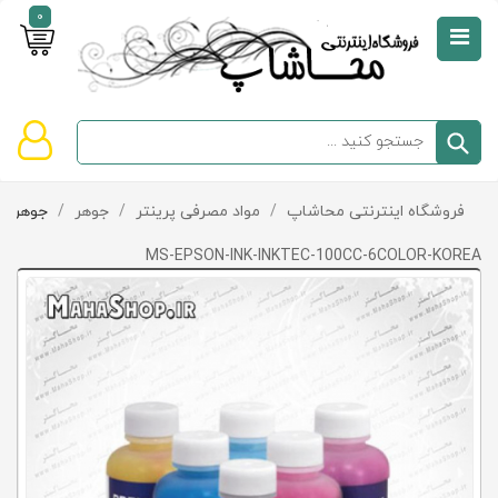
0
صفحه
نخست
سبد
فروشگاه اینترنتی محاشاپ
/
مواد مصرفی پرینتر
/
جوهر
/
جوهر Epson
دسته‌بندی
خرید
کالاها
خالی
MS-EPSON-INK-INKTEC-100CC-6COLOR-KOREA
است
تخفیف‌ها
و
پیشنهادها
تماس
با
ما