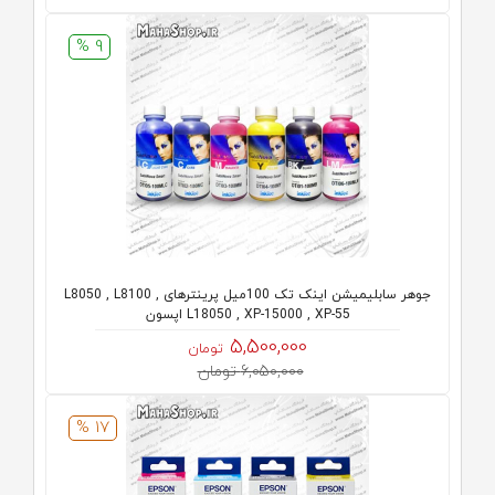
9 %
جوهر سابلیمیشن اینک تک 100میل پرینترهای L8050 , L8100 ,
L18050 , XP-15000 , XP-55 اپسون
5,500,000
تومان
6,050,000 تومان
17 %