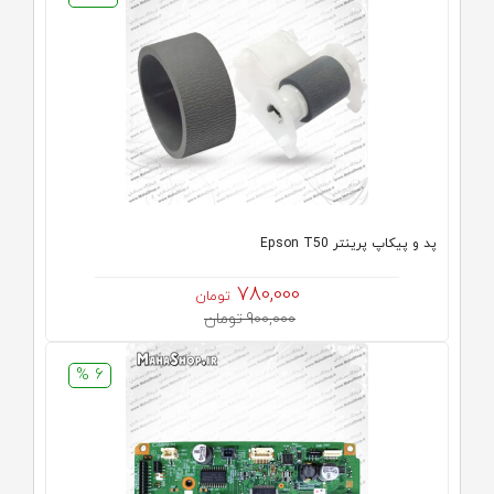
پد و پیکاپ پرینتر Epson T50
780,000
تومان
900,000 تومان
6 %