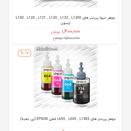
جوهر میوا پرینتر های L100 , L120 , L121 , L130 , L132 , L1300
اپسون
1,400,000
تومان
1,500,000 تومان
17 %
جوهر پرینتر های L655 , L605 , L1455 اصلی EPSON (بی جعبه)