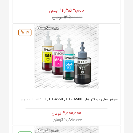
12,555,000
تومان
13,500,000 تومان
17 %
جوهر اصلی پرینتر های ET-3600 , ET-4550 , ET-16500 اپسون
9,000,000
تومان
10,890,000 تومان