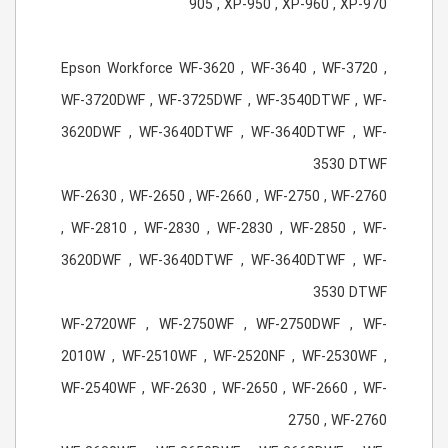
905 , XP-950 , XP-960 , XP-970
Epson Workforce WF-3620 , WF-3640 , WF-3720 ,
WF-3720DWF , WF-3725DWF , WF-3540DTWF , WF-
3620DWF , WF-3640DTWF , WF-3640DTWF , WF-
3530 DTWF
WF-2630 , WF-2650 , WF-2660 , WF-2750 , WF-2760
, WF-2810 , WF-2830 , WF-2830 , WF-2850 , WF-
3620DWF , WF-3640DTWF , WF-3640DTWF , WF-
3530 DTWF
WF-2720WF , WF-2750WF , WF-2750DWF , WF-
2010W , WF-2510WF , WF-2520NF , WF-2530WF ,
WF-2540WF , WF-2630 , WF-2650 , WF-2660 , WF-
2750 , WF-2760