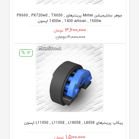
جوهر سابلیمیشن Mirtex پرینترهای PX660 , PX720wd , TX650 ,
1430w , 1430 artisan , 1500w اپسون
3,600,000
تومان
4,000,000 تومان
12 %
پیکاپ پرینترهای L11050 , L11058 , L18058 , L8058 اپسون
1,500,000
تومان