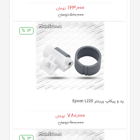
163,000
تومان
510,000 تومان
13 %
پد و پیکاپ پرینتر Epson L220
780,000
تومان
900,000 تومان
13 %