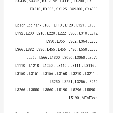
SX435 , SX425 , BX320fw , TX119 , TX200 , TX300
, TX310 , BX305 , SX125 , CX9300 , CX4300
Epson Eco tank L100 , L110 , L120 , L121 , L130 ,
L132 , L200 , L210 , L220 , L222 , L300 , L310 , L312
, L350 , L355 , L362 , L364 , L365
L366 , L382 , L386 , L455 , L456 , L486 , L550 , L555
, L565 , L566 , L1300 , L3050 , L3060 , L3070
L1110 , L1210 , L1250 , L3110 , L3111 , L3116 ,
L3150 , L3151 , L3156 , L3160 , L3210 , L3211 ,
L3250 , L3251 , L3256 , L3260
L3266 , L3550 , L3560 , L5190 , L5296 , L5590 ,
L5190 , MEAF3pin