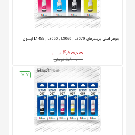
جوهر اصلی پرینترهای L1455 , L3050 , L3060 , L3070 اپسون
4,800,000
تومان
5,800,000 تومان
7 %