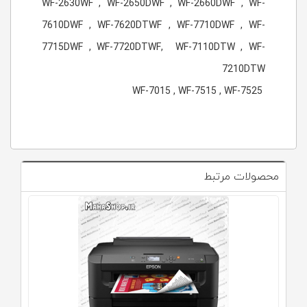
WF-2630WF , WF-2650DWF , WF-2660DWF , WF-
7610DWF , WF-7620DTWF , WF-7710DWF , WF-
7715DWF , WF-7720DTWF, WF-7110DTW , WF-
7210DTW
WF-7015 , WF-7515 , WF-7525
محصولات مرتبط