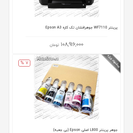
پرینتر WF7110 جوهرافشان تک کاره Epson A3
108,916,000
تومان
7 %
جوهر پرینتر L800 اصلی Epson (بی جعبه)