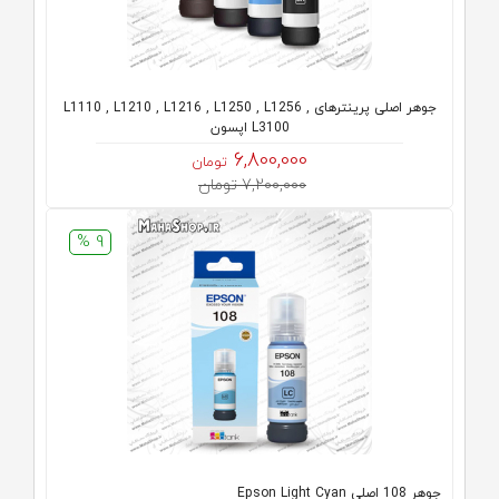
جوهر اصلی پرینترهای L1110 , L1210 , L1216 , L1250 , L1256 ,
L3100 اپسون
6,800,000
تومان
7,200,000 تومان
9 %
جوهر 108 اصلی Epson Light Cyan