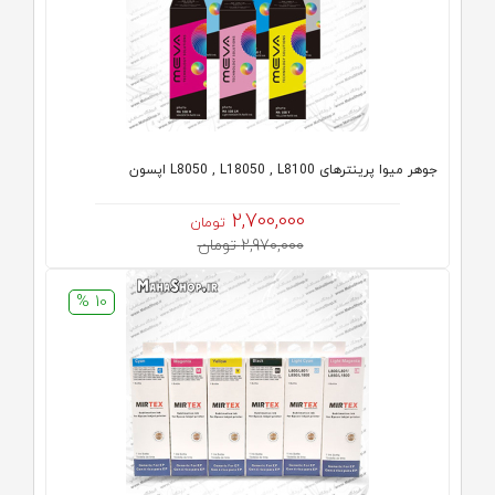
جوهر میوا پرینترهای L8050 , L18050 , L8100 اپسون
2,700,000
تومان
2,970,000 تومان
10 %