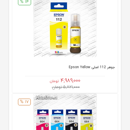
14 %
جوهر 112 اصلی Epson Yellow
4,989,000
تومان
5,821,000 تومان
17 %