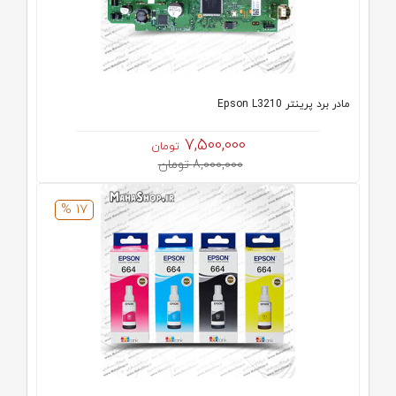
مادر برد پرینتر Epson L3210
7,500,000
تومان
8,000,000 تومان
17 %