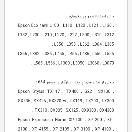
برای استفاده در پرینترهای :
Epson Eco tank L100 , L110 , L120 , L121 , L130 ,
L132 , L200 , L210 , L220 , L222 , L300 , L310 , L312
, L350 , L355 , L362 , L364 , L365
L366 , L382 , L386 , L455 , L456 , L486 , L550 , L555
, L565 , L566 , L1300 , L3050 , L3060 , L3070
برخی از مدل های پرینتر سازگار با جوهر 664 :
Epson Stylus TX117 , TX400 , S22 , SX130 ,
SX435 , SX425 , BX320fw , TX119 , TX200 , TX300
, TX310 , BX305 , SX125 , CX9300 , CX4300
Epson Expression Home XP-100 , XP-200 , XP-
2100 , XP-4155 , XP-2105 , XP-3100 , XP-4100 ,