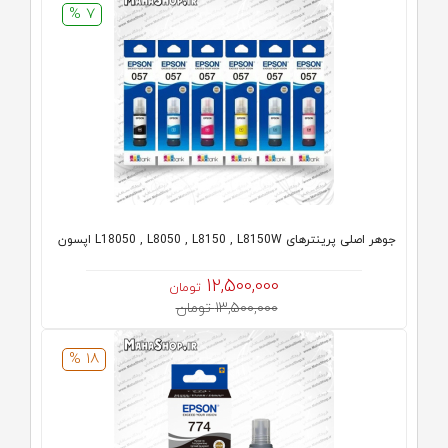
7 %
جوهر اصلی پرینترهای L18050 , L8050 , L8150 , L8150W اپسون
12,500,000
تومان
13,500,000 تومان
18 %