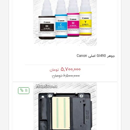
جوهر GI490 اصلی Canon
5,700,000
تومان
6,500,000 تومان
11 %