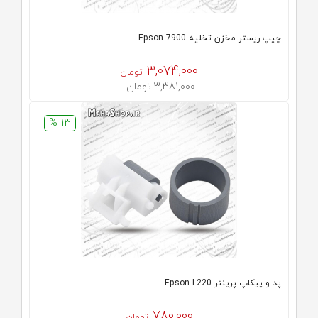
چیپ ریستر مخزن تخلیه Epson 7900
3,074,000
تومان
3,381,000 تومان
13 %
پد و پیکاپ پرینتر Epson L220
780,000
تومان