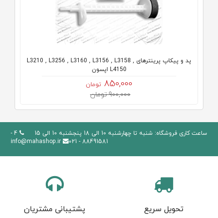
پد و پیکاپ پرینترهای L3210 , L3256 , L3160 , L3156 , L3158 ,
L4150 اپسون
850,000
تومان
900,000 تومان
ساعت کاری فروشگاه: شنبه تا چهارشنبه 10 الی 18 پنجشنبه 10 الی 15
4 -
info@mahashop.ir
88491581 - 021
تحویل سریع
پشتیبانی مشتریان