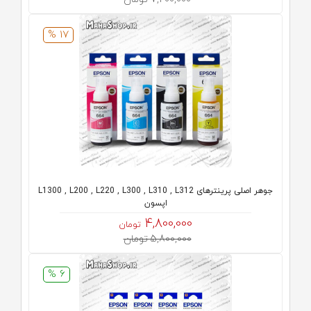
17 %
جوهر اصلی پرینترهای L1300 , L200 , L220 , L300 , L310 , L312
اپسون
4,800,000
تومان
5,800,000 تومان
6 %