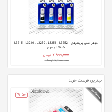
جوهر اصلی پرینترهای L3215 , L3216 , L3250 , L3251 , L3252 ,
L3255 اپسون
6,800,000
تومان
7,200,000 تومان
بهترین فرصت خرید
50 %