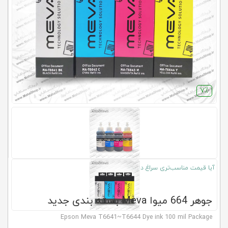
کلاب
محاشاپ
7٪
آیا قیمت مناسب‌تری سراغ دارید؟
جوهر 664 میوا Meva بسته بندی جدید
Epson Meva T6641~T6644 Dye ink 100 mil Package