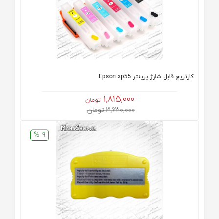
کارتریج قابل شارژ پرینتر Epson xp55
1,815,000
تومان
3,630,000 تومان
9 %