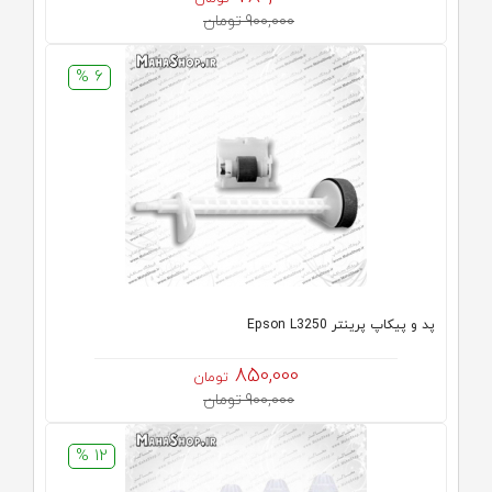
900,000 تومان
6 %
پد و پیکاپ پرینتر Epson L3250
850,000
تومان
900,000 تومان
12 %