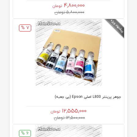
4,800,000
تومان
5,800,000 تومان
7 %
جوهر پرینتر L800 اصلی Epson (بی جعبه)
12,555,000
تومان
13,500,000 تومان
6 %