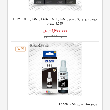
جوهر میوا پرینتر های L382 , L386 , L455 , L486 , L550 , L555 ,
L565 اپسون
1,400,000
تومان
1,500,000 تومان
21 %
جوهر 664 اصلی Epson Black