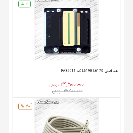
5 %
هد اصلی L6190 L6170 کد FA35011
24,500,000
تومان
25,900,000 تومان
20 %