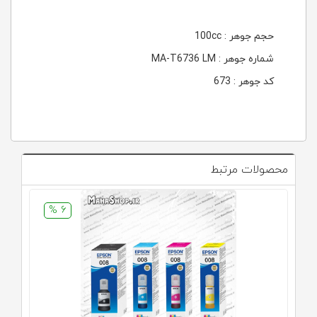
حجم جوهر : 100cc
شماره جوهر : MA-T6736 LM
کد جوهر : 673
محصولات مرتبط
6 %