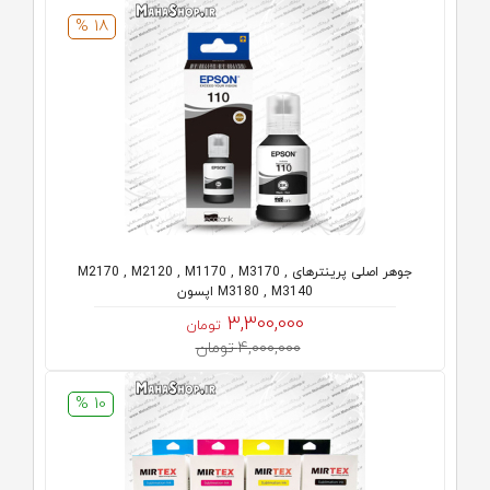
18 %
جوهر اصلی پرینترهای M2170 , M2120 , M1170 , M3170 ,
M3180 , M3140 اپسون
3,300,000
تومان
4,000,000 تومان
10 %