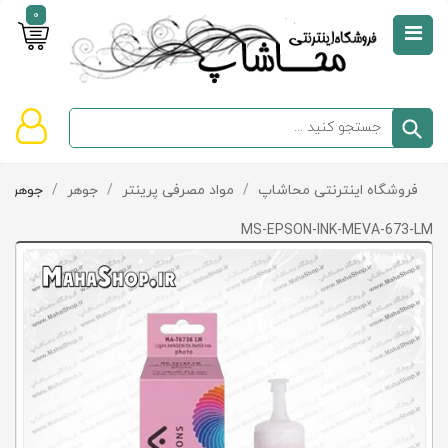
0
صفحه
نخست
سبد
فروشگاه اینترنتی محاشاپ
/
مواد مصرفی پرینتر
/
جوهر
/
جوهر Epson
دسته‌بندی
خرید
کالاها
خالی
MS-EPSON-INK-MEVA-673-LM
است
تخفیف‌ها
و
پیشنهادها
تماس
با
ما