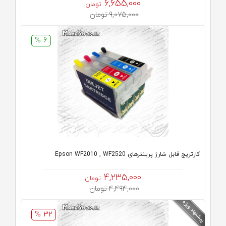
6,655,000
تومان
9,075,000 تومان
6 %
کارتریج قابل شارژ پرینترهای Epson WF2010 , WF2520
4,235,000
تومان
4,494,000 تومان
32 %