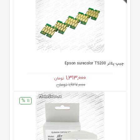
چیپ پلاتر Epson surecolor T5200
1,313,000
تومان
1,927,000 تومان
11 %