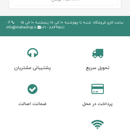
ساعت کاری فروشگاه: شنبه تا چهارشنبه 10 الی 18 پنجشنبه 10 الی 15
4 -
info@mahashop.ir
88491581 - 021
تحویل سریع
پشتیبانی مشتریان
پرداخت در محل
ضمانت اصالت