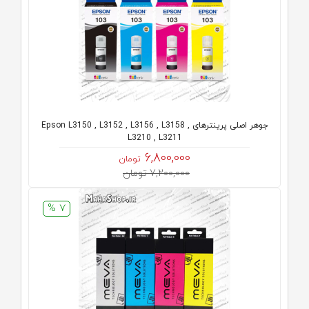
جوهر اصلی پرینترهای Epson L3150 , L3152 , L3156 , L3158 ,
L3210 , L3211
6,800,000
تومان
7,200,000 تومان
7 %