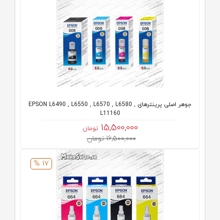
جوهر اصلی پرینترهای EPSON L6490 , L6550 , L6570 , L6580 ,
L11160
15,500,000
تومان
16,500,000 تومان
17 %