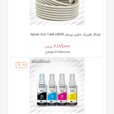
شلنگ فابریک مخزن پرینتر Epson Eco Tank L8050
2,189,000
تومان
2,750,000 تومان
17 %