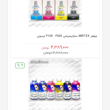
جوهر MIRTEX سابلیمیشن F100 - F500 اپسون
4,389,000
تومان
4,878,000 تومان
9 %