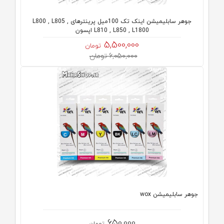
جوهر سابلیمیشن اینک تک 100میل پرینترهای L800 , L805 ,
L810 , L850 , L1800 اپسون
5,500,000
تومان
6,050,000 تومان
جوهر سابلیمیشن wox
650,000