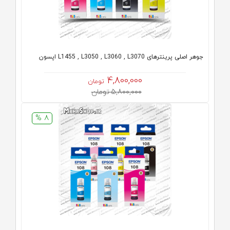
جوهر اصلی پرینترهای L1455 , L3050 , L3060 , L3070 اپسون
4,800,000
تومان
5,800,000 تومان
8 %