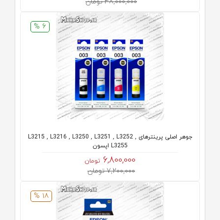
48,000,000 تومان
6 %
جوهر اصلی پرینترهای L3215 , L3216 , L3250 , L3251 , L3252 ,
L3255 اپسون
6,800,000
تومان
7,200,000 تومان
18 %