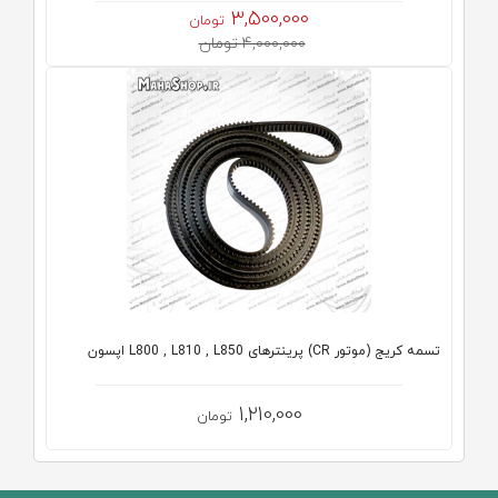
3,500,000
تومان
4,000,000 تومان
تسمه کریج (موتور CR) پرینترهای L800 , L810 , L850 اپسون
1,210,000
تومان