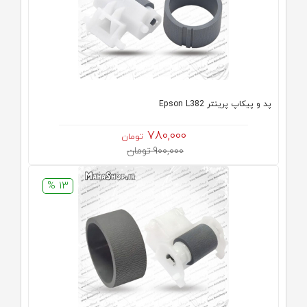
پد و پیکاپ پرینتر Epson L382
780,000
تومان
900,000 تومان
13 %