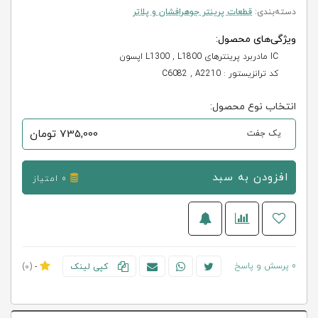
دسته‌بندی:
قطعات پرینتر جوهرافشان و پلاتر
ویژگی‌های محصول:
IC مادربرد پرینترهای L1300 , L1800 اپسون
کد ترانزیستور : C6082 , A2210
انتخاب نوع محصول:
735,000
تومان
یک جفت
افزودن به سبد
0 امتیاز
0 پرسش و پاسخ
کپی لینک
-
(0)