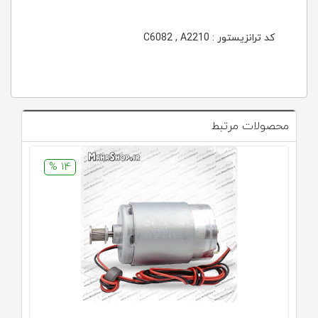
کد ترانزیستور : C6082 , A2210
محصولات مرتبط
14 %