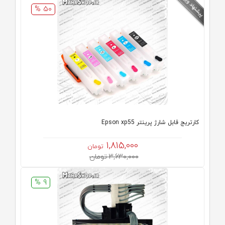
50 %
کارتریج قابل شارژ پرینتر Epson xp55
1,815,000
تومان
3,630,000 تومان
9 %