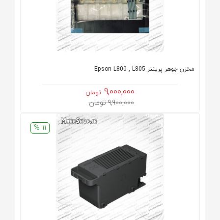
مخزن جوهر پرینتر Epson L800 , L805
9,000,000
تومان
9,900,000 تومان
11 %