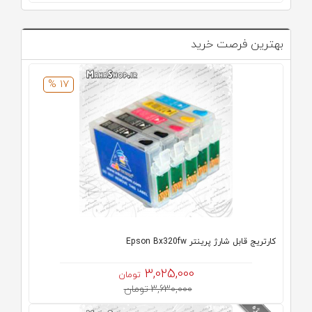
بهترین فرصت خرید
17 %
كارتريج قابل شارژ پرینتر Epson Bx320fw
3,025,000
تومان
3,630,000 تومان