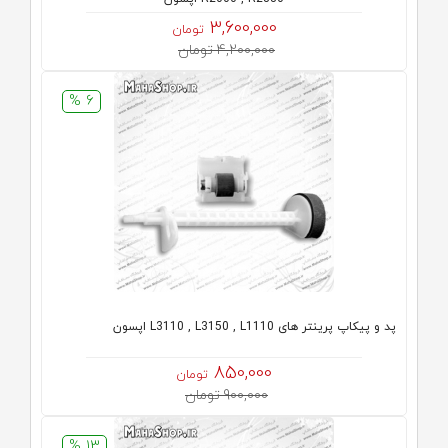
3,600,000
تومان
4,200,000 تومان
6 %
پد و پیکاپ پرینتر های L3110 , L3150 , L1110 اپسون
850,000
تومان
900,000 تومان
13 %