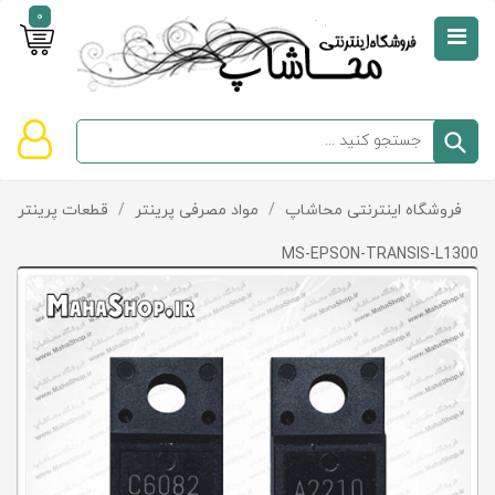
0
صفحه
نخست
سبد
فروشگاه اینترنتی محاشاپ
/
مواد مصرفی پرینتر
/
قطعات پرینتر و پ
دسته‌بندی
خرید
کالاها
خالی
MS-EPSON-TRANSIS-L1300
است
تخفیف‌ها
و
پیشنهادها
تماس
با
ما