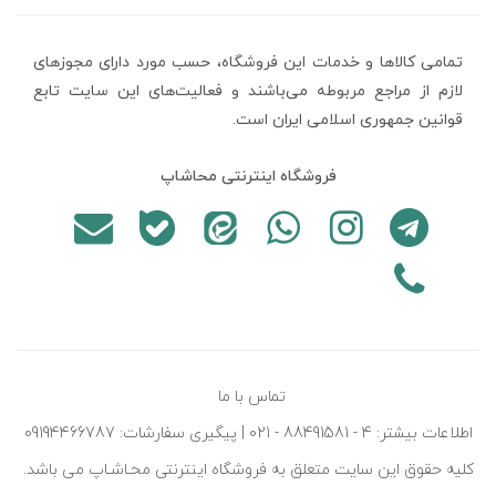
تمامی كالاها و خدمات اين فروشگاه، حسب مورد دارای مجوزهای
لازم از مراجع مربوطه می‌باشند و فعاليت‌های اين سايت تابع
قوانين جمهوری اسلامی ایران است.
فروشگاه اینترنتی محاشاپ
تماس با ما
اطلاعات بیشتر: 4 - 88491581 - 021 | پیگیری سفارشات: 09194466787
کليه حقوق اين سايت متعلق به فروشگاه اينترنتی محـاشـاپ می باشد.