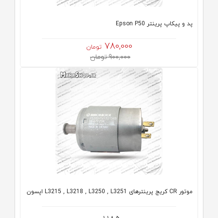
پد و پیکاپ پرینتر Epson P50
780,000
تومان
900,000 تومان
موتور CR کریج پرینترهای L3215 , L3218 , L3250 , L3251 اپسون