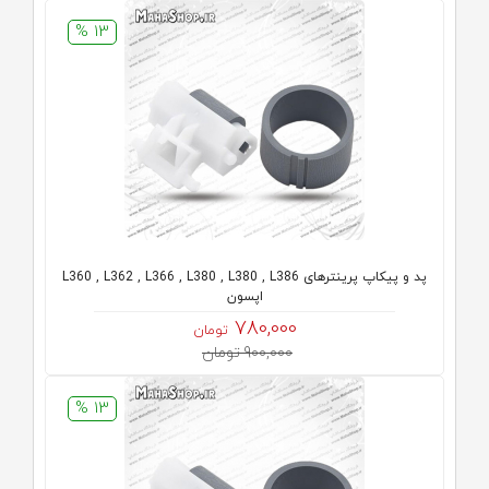
13 %
پد و پیکاپ پرینترهای L360 , L362 , L366 , L380 , L380 , L386
اپسون
780,000
تومان
900,000 تومان
13 %