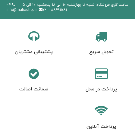
ساعت کاری فروشگاه: شنبه تا چهارشنبه 10 الی 18 پنجشنبه 10 الی 15
4 -
info@mahashop.ir
88491581 - 021
تحویل سریع
پشتیبانی مشتریان
پرداخت در محل
ضمانت اصالت
پرداخت آنلاین