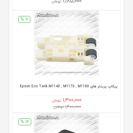
1,185,000
تومان
7 %
پیکاپ پرینتر های Epson Eco Tank M1140 , M1170 , M1180
1,300,000
تومان
1,400,000 تومان
12 %