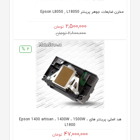
مخزن ضایعات جوهر پرینتر Epson L8050 , L18050
2,500,000
تومان
2,800,000 تومان
2 %
هد اصلی پرینتر های Epson 1430 artisan ، 1430W ، 1500W ،
L1800
47,000,000
تومان