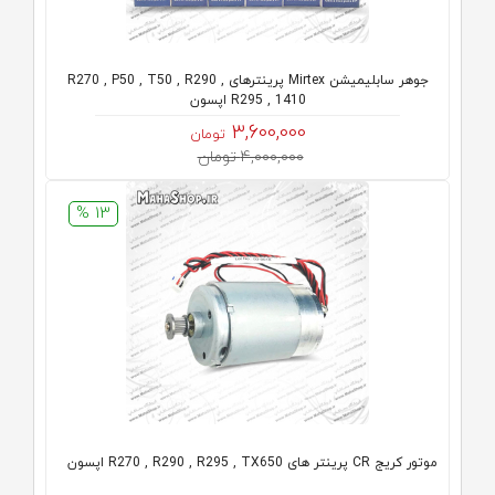
جوهر سابلیمیشن Mirtex پرینترهای R270 , P50 , T50 , R290 ,
R295 , 1410 اپسون
3,600,000
تومان
4,000,000 تومان
13 %
موتور کریج CR پرینتر های R270 , R290 , R295 , TX650 اپسون