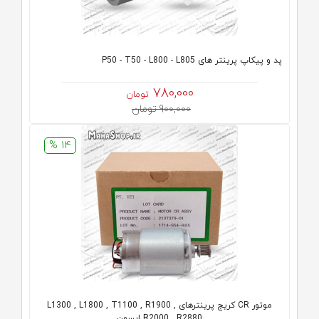
پد و پیکاپ پرینتر های P50 - T50 - L800 - L805
780,000
تومان
900,000 تومان
14 %
موتور CR کریج پرینترهای L1300 , L1800 , T1100 , R1900 ,
R2000 , R2880 اپسون