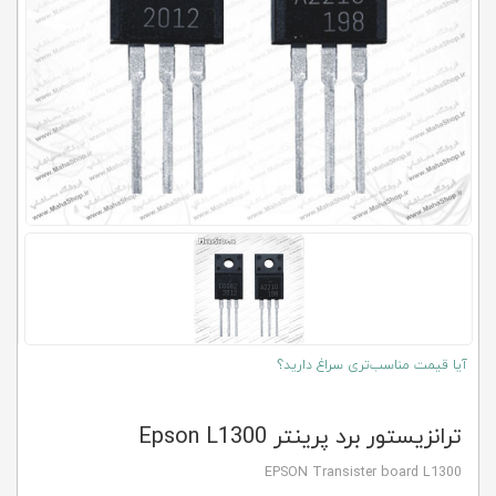
کلاب
محاشاپ
آیا قیمت مناسب‌تری سراغ دارید؟
ترانزیستور برد پرینتر Epson L1300
EPSON Transister board L1300