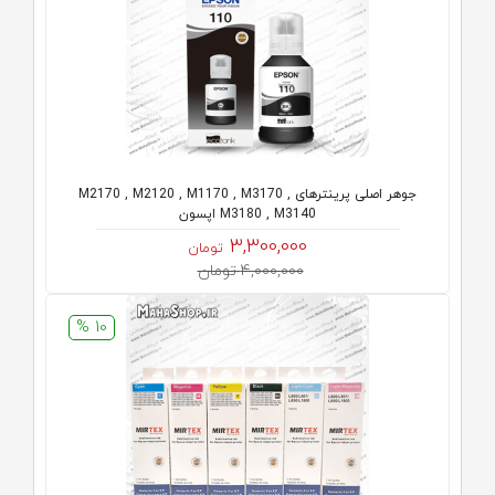
جوهر اصلی پرینترهای M2170 , M2120 , M1170 , M3170 ,
M3180 , M3140 اپسون
3,300,000
تومان
4,000,000 تومان
10 %