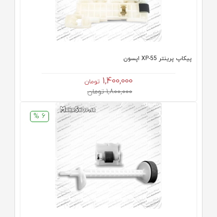
پیکاپ پرینتر XP-55 اپسون
1,400,000
تومان
1,800,000 تومان
6 %