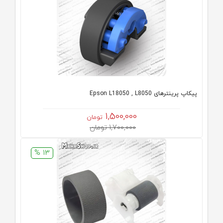
پیکاپ پرینترهای Epson L18050 , L8050
1,500,000
تومان
1,700,000 تومان
13 %