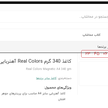
کلاب محاشاپ
برندها
23 : 45 : 05
کاغذ 340 گرم Real Colors آهنربایی 20 برگی A4
Real Colors Magnetic A4 340 gm
دسته‌بندی:
کاغذ سایر برندها
ویژگی‌های محصول:
کاغذ آهنربایی سایز A4 مناسب برای پرینترهای جوهر
افشان