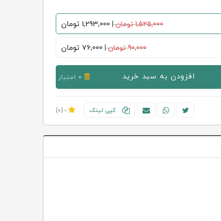
1,293,000
تومان
1,525,000 تومان
|
76,000
تومان
90,000 تومان
|
افزودن به سبد خرید
0 امتیاز
کپی لینک
-
(0)