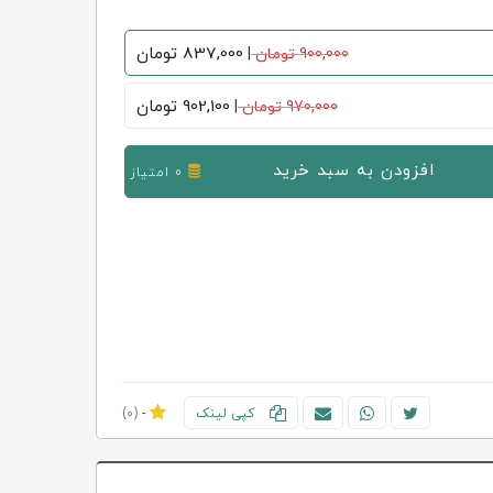
837,000
تومان
900,000 تومان
|
902,100
تومان
970,000 تومان
|
افزودن به سبد خرید
0 امتیاز
کپی لینک
-
(0)