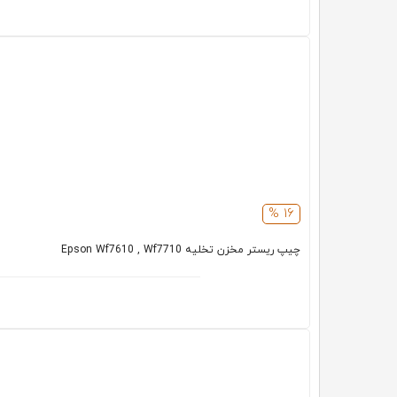
16 %
چیپ ریستر مخزن تخلیه Epson Wf7610 , Wf7710