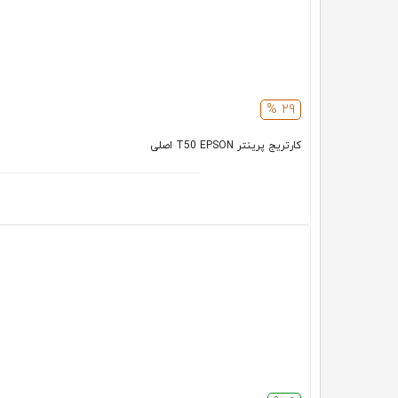
29 %
کارتریج پرینتر T50 EPSON اصلی