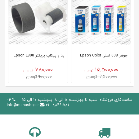
جوهر 008 اصلی Epson Color
پد و پیکاپ پرینتر Epson L800
780,000
15,500,000
تومان
تومان
16,500,000 تومان
900,000 تومان
ساعت کاری فروشگاه: شنبه تا چهارشنبه 10 الی 18 پنجشنبه 10 الی 15
4 -
info@mahashop.ir
88491581 - 021