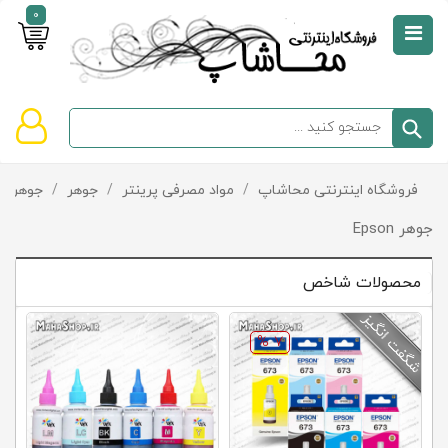
0
صفحه
نخست
سبد
فروشگاه اینترنتی محاشاپ
/
مواد مصرفی پرینتر
/
جوهر
/
جوهر Epson
دسته‌بندی
خرید
کالاها
خالی
جوهر Epson
است
محصولات شاخص
تخفیف‌ها
و
پیشنهادها
7 %
تماس
با
ما