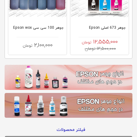
کلاب
محاشاپ
جوهر 673 اصلی Epson
جوهر 100 سی سی Epson wox
12,555,000
تومان
2,100,000
تومان
13,500,000 تومان
فیلتر محصولات