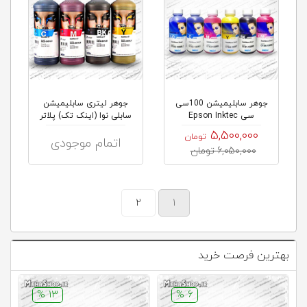
جوهر سابلیمیشن 100سی
جوهر لیتری سابلیمیشن
سی Epson Inktec
سابلی نوا (اینک تک) پلاتر
های...
5,500,000
تومان
اتمام موجودی
6,050,000 تومان
2
1
بهترین فرصت خرید
13 %
6 %